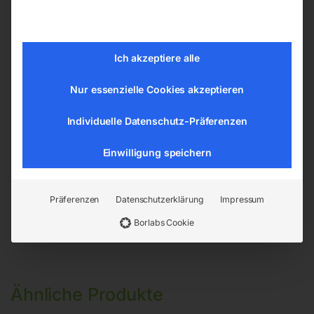
Produktsicherheit
Herstellerinformationen
Ich akzeptiere alle
ELMAG Entwicklungs und Handels GmbH
Nur essenzielle Cookies akzeptieren
Hannesgrub Nord 19
4911 Ried/Tumeltsham
Individuelle Datenschutz-Präferenzen
office@elmag.at
Österreich
Einwilligung speichern
Präferenzen
Datenschutzerklärung
Impressum
Borlabs Cookie
Ähnliche Produkte