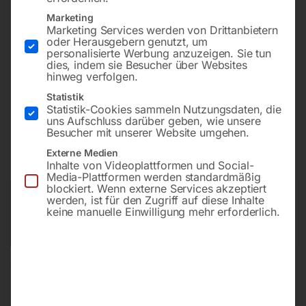
330 TS (14706) JETZT BIS ZU 24 MONATE GARANTIE
BEANTRAGEN! Dazu einfach bis 15 Tage nach
Marketing
Marketing Services werden von Drittanbietern
Kaufdatum unter
oder Herausgebern genutzt, um
https://welding.cebora.it/de/assistance/register-your-
personalisierte Werbung anzuzeigen. Sie tun
dies, indem sie Besucher über Websites
product registrieren.
hinweg verfolgen.
Statistik
Statistik-Cookies sammeln Nutzungsdaten, die
€
1.128,00
uns Aufschluss darüber geben, wie unsere
Besucher mit unserer Website umgehen.
inkl. MwSt.
Kostenloser Versand
Externe Medien
Lieferzeit:
ca. 2 - 3 Tage
Inhalte von Videoplattformen und Social-
Media-Plattformen werden standardmäßig
blockiert. Wenn externe Services akzeptiert
Versandkosten Standard (Österreich):
€
0,00
werden, ist für den Zugriff auf diese Inhalte
keine manuelle Einwilligung mehr erforderlich.
Bitte beachten Sie: Die Versandkosten gelten für Österreich.
Andere Länder können abweichen.
In den Warenkorb