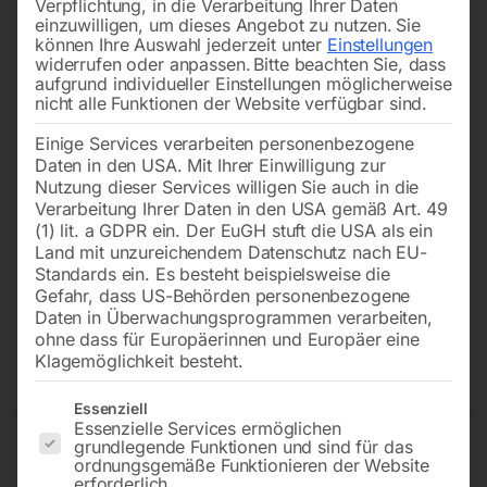
Verpflichtung, in die Verarbeitung Ihrer Daten
einzuwilligen, um dieses Angebot zu nutzen.
Sie
können Ihre Auswahl jederzeit unter
Einstellungen
widerrufen oder anpassen.
Bitte beachten Sie, dass
aufgrund individueller Einstellungen möglicherweise
nicht alle Funktionen der Website verfügbar sind.
Einige Services verarbeiten personenbezogene
Daten in den USA. Mit Ihrer Einwilligung zur
Nutzung dieser Services willigen Sie auch in die
Verarbeitung Ihrer Daten in den USA gemäß Art. 49
(1) lit. a GDPR ein. Der EuGH stuft die USA als ein
Land mit unzureichendem Datenschutz nach EU-
Standards ein. Es besteht beispielsweise die
Gefahr, dass US-Behörden personenbezogene
Daten in Überwachungsprogrammen verarbeiten,
Wasserkühleinheit GRV 14, 230
ohne dass für Europäerinnen und Europäer eine
V./50 Hz., Art. 1681
Klagemöglichkeit besteht.
Es folgt eine Liste der Service-Gruppen, für die eine Einwilligun
Essenziell
Essenzielle Services ermöglichen
grundlegende Funktionen und sind für das
passend für SYNSTAR 270 T (14702), 330 TC (14704),
ordnungsgemäße Funktionieren der Website
erforderlich.