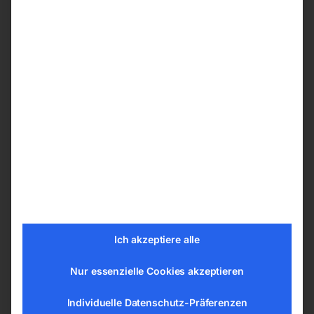
Original ELMAG-Schlauchpaket MBC 24/4m
Mit optionalem Zubehör und Umpolung auch
schutzgasfreies Fülldraht-Schweißen
möglich
Jetzt kurze Zeit kostenlos inklusive
5-Finger-Schweißerhandschuhe WELDAS
10-2087 XL
Zubehör- und Verschleißteileset MB
24/MBC24/UD24 (3DT)/DM240/DM240W
(4DT)/0,8/1,0 mm
Schweißdraht 1,0 mm/15 kg
Ich akzeptiere alle
(1.5125/SG2/G3Si 1)
Nur essenzielle Cookies akzeptieren
Einsatzbeispiele
Individuelle Datenschutz-Präferenzen
KFZ-Betriebe