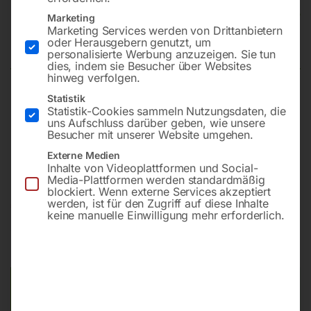
Multifunktions-Schweißinverter
Marketing
Marketing Services werden von Drittanbietern
M3S 2560T 4XL / ECO-SET
oder Herausgebern genutzt, um
personalisierte Werbung anzuzeigen. Sie tun
dies, indem sie Besucher über Websites
hinweg verfolgen.
Statistik
1 Stk. Schweißinverter M3S 2560T 4XL
Statistik-Cookies sammeln Nutzungsdaten, die
1 Stk. Schlauchpaket MBC 24/4m
uns Aufschluss darüber geben, wie unsere
Besucher mit unserer Website umgehen.
1 Stk. Adapter (8-armig mit Knebel) für Drahtrolle
1 Stk. Druckminderer f. Stahlfl.
Externe Medien
Inhalte von Videoplattformen und Social-
Media-Plattformen werden standardmäßig
blockiert. Wenn externe Services akzeptiert
werden, ist für den Zugriff auf diese Inhalte
€
1.500,00
€
1.872,00
keine manuelle Einwilligung mehr erforderlich.
inkl. MwSt.
Kostenloser Versand
Lieferzeit:
ca. 2 - 3 Tage
Versandkosten Standard (Österreich):
€
0,00
Bitte beachten Sie: Die Versandkosten gelten für Österreich.