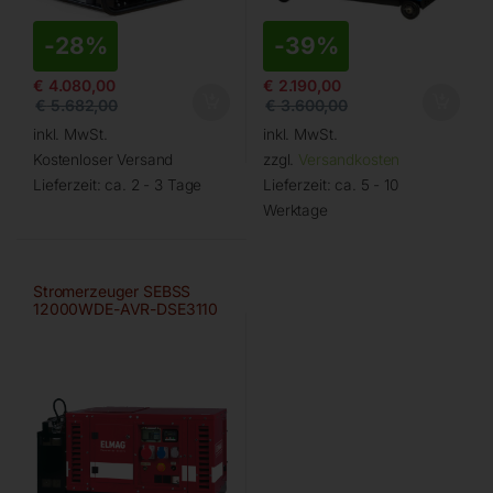
-
28%
-
39%
€
4.080,00
€
2.190,00
€
5.682,00
€
3.600,00
inkl. MwSt.
inkl. MwSt.
Kostenloser Versand
zzgl.
Versandkosten
Lieferzeit:
ca. 2 - 3 Tage
Lieferzeit:
ca. 5 - 10
Werktage
Stromerzeuger SEBSS
12000WDE-AVR-DSE3110
von ELMAG