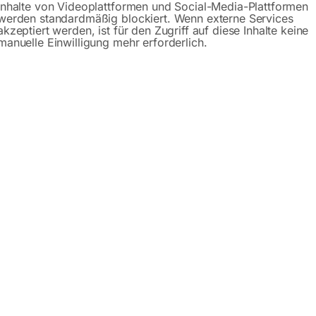
Inhalte von Videoplattformen und Social-Media-Plattformen
werden standardmäßig blockiert. Wenn externe Services
akzeptiert werden, ist für den Zugriff auf diese Inhalte keine
manuelle Einwilligung mehr erforderlich.
chweißanlage WELBEE
hweißgeräten erfüllt höchste Qualitätsansprüche und ermöglich
elbee realisiert eine signifikante Verbesserung des Schwei
en. Der von OTC DAIHEN Japan entwickelte, einzigartige „Welb
lbee ermöglicht eine Hochqualitätsschweißung mit Hilfe de
nelle Regelkreise.
keit den Schweißvorgang zu überwachen und Daten zur Qualit
 Lichtbogenstabilität, optimierter digitaler Lichtbogenstart
ache Nahtoberflächen, hohe Schweißgeschwindigkeit, große 
, das Speichern & Laden von 100 individuellen Jobs uvm. zei