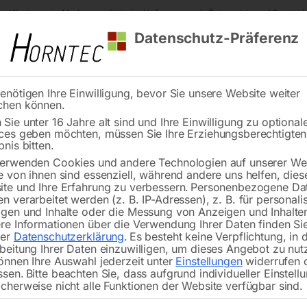
s Kärnten
Markenqualität
Lieferung nach Österreich und Deutsch
Datenschutz-Präferenz
enötigen Ihre Einwilligung, bevor Sie unsere Website weiter
chen können.
Reinigung
Schweißen
Stadtmobiliar
Stein
Sie unter 16 Jahre alt sind und Ihre Einwilligung zu optional
ces geben möchten, müssen Sie Ihre Erziehungsberechtigte
tion
Impuls-Multifunktions-Schweissanlage WELBEE
bnis bitten.
erwenden Cookies und andere Technologien auf unserer Web
🔍
e von ihnen sind essenziell, während andere uns helfen, dies
te und Ihre Erfahrung zu verbessern.
Personenbezogene Da
n verarbeitet werden (z. B. IP-Adressen), z. B. für personalis
gen und Inhalte oder die Messung von Anzeigen und Inhalte
re Informationen über die Verwendung Ihrer Daten finden Sie
rer
Datenschutzerklärung
.
Es besteht keine Verpflichtung, in 
Impuls-Multifunkt
beitung Ihrer Daten einzuwilligen, um dieses Angebot zu nut
önnen Ihre Auswahl jederzeit unter
Einstellungen
widerrufen 
ssen.
Bitte beachten Sie, dass aufgrund individueller Einstell
Nicht vorrätig
Verfügbarkeit:
cherweise nicht alle Funktionen der Website verfügbar sind.