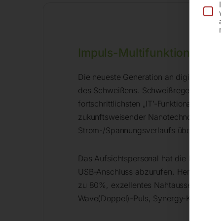
Impuls-Multifunktions-S
Die neueste Generation an digitalen Sc
des Schweißens. Schweißregelung LSI W
fortschrittlichsten „IT’-Funktionalität
zukunftsweisender Nanotechnologie. We
Strom-/Spannungsverlaufs über ultrasch
Das Aufsichtspersonal hat die Möglich
USB-Anschluss abzurufen. Hervorragende
zu 80%, exzellentes Nahtaussehen & fl
Wave(Doppel)-Puls, Synergy-Kennlinien