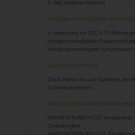
3. WIG ähnliches Nahtbild
Hochgeschwindigkeits-Pulsmod
In Verbindung mit OTC´s FD-Robotergen
Hochgeschwindigkeits-Pulsschweißunge
Handprogrammiergerät synchronisiert 
Qualitätssicherung
Das Editieren des Job-Speichers der M
Schweißparametern.
Das neu entwickelte Welbee-Kü
HOHER STAUBSCHUTZ: Konsequente Tren
Zuverlässigkeit.
WARTUNGSFREUNDLICH: Die intelligente 