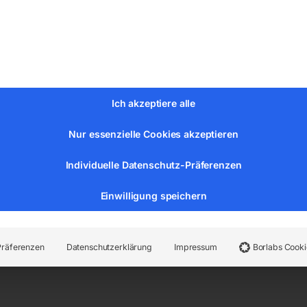
teren Spannungslimits wird die Spritzer-Neigung reduziert –
ache Schweißnaht mit optimalem Temperaturverlauf und hohe
Ich akzeptiere alle
öme abwechselnd generiert (Pulsstrom, Grundstrom). In der
Pinch-Effekt“ kontrolliert abgelöst.
Nur essenzielle Cookies akzeptieren
Puls-Schweißen?
Individuelle Datenschutz-Präferenzen
Einwilligung speichern
m und Fördergeschwindigkeit in Intervallen udn regelt so di
Präferenzen
Datenschutzerklärung
Impressum
Borlabs Cooki