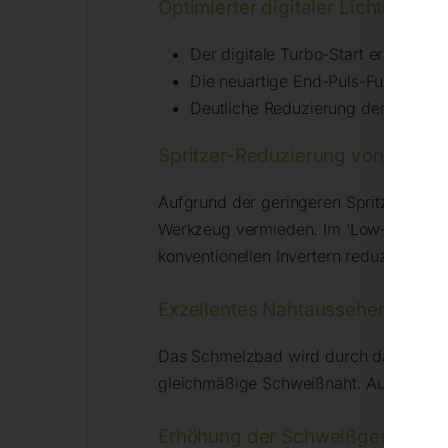
Optimierter digitaler Lichtbogen
Der digitale Turbo-Start erhöht di
Die neuartige End-Puls-Funktion m
Deutliche Reduzierung der Fehlerst
Spritzer-Reduzierung von bis 
Aufgrund der geringeren Spritzer-Größ
Werkzeug vermieden. Im ‘Low-Spatter-M
konventionellen Invertern reduziert.
Exzellentes Nahtaussehen und f
Das Schmelzbad wird durch das zyklisch
gleichmäßige Schweißnaht. Auch bei H
Erhöhung der Schweißgeschwind