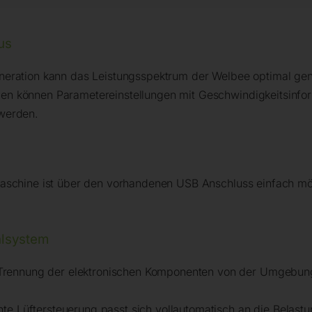
us
eration kann das Leistungsspektrum der Welbee optimal gen
n können Parametereinstellungen mit Geschwindigkeitsinfor
werden.
aschine ist über den vorhandenen USB Anschluss einfach mög
hlsystem
nung der elektronischen Komponenten von der Umgebungslu
Lüftersteuerung passt sich vollautomatisch an die Belastun