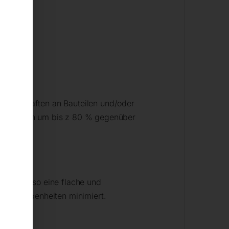
das Anhaften an Bauteilen und/oder
en Strömen um bis z 80 % gegenüber
öglicht so eine flache und
ahtunebenheiten minimiert.