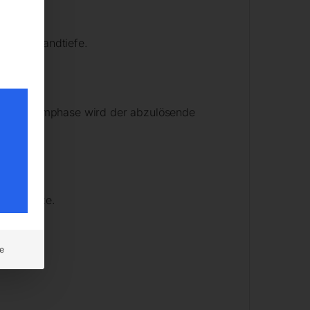
 auch bei
r Einbrandtiefe.
 Pulsstromphase wird der abzulösende
e Schmelze.
e