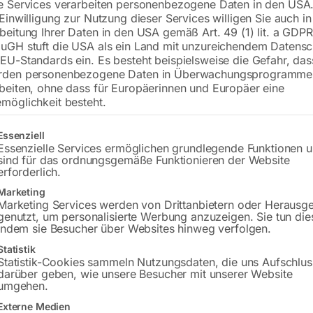
e Services verarbeiten personenbezogene Daten in den USA.
 Einwilligung zur Nutzung dieser Services willigen Sie auch in
Modell WB-P400 digit (für Stahl & Ede
beitung Ihrer Daten in den USA gemäß Art. 49 (1) lit. a GDPR
Transportwagen und Zubehör.
uGH stuft die USA als ein Land mit unzureichendem Datensc
EU-Standards ein. Es besteht beispielsweise die Gefahr, da
rden personenbezogene Daten in Überwachungsprogramme
beiten, ohne dass für Europäerinnen und Europäer eine
€
8.160,00
möglichkeit besteht.
inkl. MwSt.
Kostenloser Versand
gt eine Liste der Service-Gruppen, für die eine Einwilligung erteilt w
Essenziell
Lieferzeit:
Auf Nachfrage
Essenzielle Services ermöglichen grundlegende Funktionen 
sind für das ordnungsgemäße Funktionieren der Website
erforderlich.
Versandkosten Standard (Österreich):
€
Marketing
Bitte beachten Sie: Die Versandkosten g
Marketing Services werden von Drittanbietern oder Herausg
genutzt, um personalisierte Werbung anzuzeigen. Sie tun die
indem sie Besucher über Websites hinweg verfolgen.
Statistik
Statistik-Cookies sammeln Nutzungsdaten, die uns Aufschlus
darüber geben, wie unsere Besucher mit unserer Website
umgehen.
Beschreibung
Produktsicherheit
Externe Medien