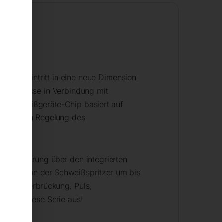
t den Eintritt in eine neue Dimension
ßergebnisse in Verbindung mit
ee“ Schweißgeräte-Chip basiert auf
r präzisen Regelung des
ätssicherung über den integrierten
, Reduktion der Schweißspritzer um bis
Spaltüberbrückung, Puls,
chnen diese Serie aus!