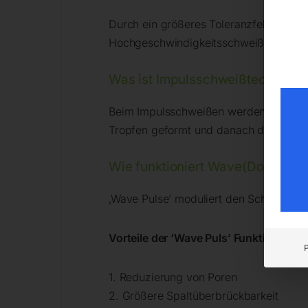
Durch ein größeres Toleranzfeld des un
Hochgeschwindigkeitsschweißungen. Fl
Was ist Impulsschweißtechnik?
Beim Impulsschweißen werden zwei Str
Tropfen geformt und danach durch den „
Wie funktioniert Wave(Doppel)-
‚Wave Pulse’ moduliert den Schweißstro
Vorteile der ‘Wave Puls’ Funktion
1. Reduzierung von Poren
2. Größere Spaltüberbrückbarkeit