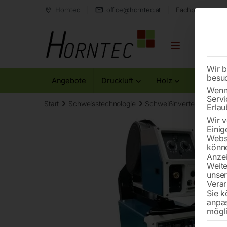
Horntec
office@horntec.at
Fachberatung au
Wir b
besu
Angebote
Druckluft
Holz
Metall
Wenn 
Servi
Start
Schweisstechnologie
Schweißinverter-Multifunk
Erlau
Wir v
Einig
Websi
könne
Anzei
Weite
unse
Verar
Sie k
anpa
mögli