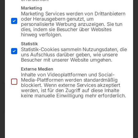
Marketing
Marketing Services werden von Drittanbietern
Modell WB-P400 digit (für Stahl & Edelstahl) –
oder Herausgebern genutzt, um
personalisierte Werbung anzuzeigen. Sie tun
wassergekühlt inkl. Kühlaggregat auf Transportwagen
dies, indem sie Besucher über Websites
und Zubehör
hinweg verfolgen.
Statistik
Statistik-Cookies sammeln Nutzungsdaten, die
uns Aufschluss darüber geben, wie unsere
€
7.890,00
€
10.560,00
Besucher mit unserer Website umgehen.
inkl. MwSt.
Kostenloser Versand
Externe Medien
Inhalte von Videoplattformen und Social-
Lieferzeit:
ca. 2 - 3 Tage
Media-Plattformen werden standardmäßig
blockiert. Wenn externe Services akzeptiert
werden, ist für den Zugriff auf diese Inhalte
Versandkosten Standard (Österreich):
€
0,00
keine manuelle Einwilligung mehr erforderlich.
Bitte beachten Sie: Die Versandkosten gelten für Österreich.
Andere Länder können abweichen.
In den Warenkorb