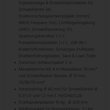
Digitalanzeige & Einstellmöglichkeiten für
Schweißstrom (A),
Drahtvorschubgeschwindigkeit (m/min),
WAVE Frequenz (Hz), Lichtbogenregelung
(ARC), Schweißspannung (V),
Spannungskorrektur (+/-),
Pulsweitenmodulation (+/-), JOB (Nr.)
Kraterfüllfunktionen, Schutzgas-Prüftaster,
Drahteinführungstaster, Save & Load Taste
Zwischen-Schlauchpaket 2 m
Masseklemme mit 4 m Massekabel 70 mm²
und Schweißkabel-Stecker, Ø 13 mm,
35/50/70 mm²
Vorschubring Ø 40 mm für Schweißdraht Ø
0,9-1,0 und 1,2 mm f. Fe/CrNi/CuSi
Drahtspulenadapter 15 kg , Ø 300 mm
Kühlflüssigkeit für Brennerkühlung, 5 Liter