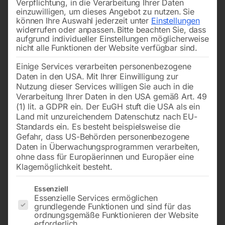
Verpflichtung, in die Verarbeitung Ihrer Daten
einzuwilligen, um dieses Angebot zu nutzen.
Sie
können Ihre Auswahl jederzeit unter
Einstellungen
widerrufen oder anpassen.
Bitte beachten Sie, dass
aufgrund individueller Einstellungen möglicherweise
nicht alle Funktionen der Website verfügbar sind.
Einige Services verarbeiten personenbezogene
Daten in den USA. Mit Ihrer Einwilligung zur
Nutzung dieser Services willigen Sie auch in die
Verarbeitung Ihrer Daten in den USA gemäß Art. 49
(1) lit. a GDPR ein. Der EuGH stuft die USA als ein
Land mit unzureichendem Datenschutz nach EU-
Standards ein. Es besteht beispielsweise die
Gefahr, dass US-Behörden personenbezogene
Daten in Überwachungsprogrammen verarbeiten,
ohne dass für Europäerinnen und Europäer eine
Klagemöglichkeit besteht.
Impuls-Multifunktions-
Es folgt eine Liste der Service-Gruppen, für die eine Einwilligun
Schweissanlage WELBEE WB-
Essenziell
Essenzielle Services ermöglichen
P400
grundlegende Funktionen und sind für das
ordnungsgemäße Funktionieren der Website
erforderlich.