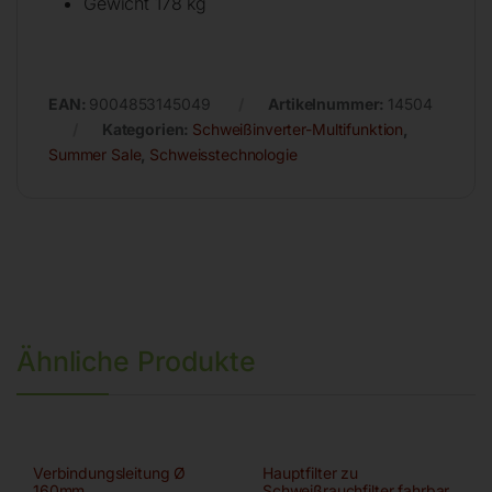
Gewicht 178 kg
EAN:
9004853145049
Artikelnummer:
14504
Kategorien:
Schweißinverter-Multifunktion
,
Summer Sale
,
Schweisstechnologie
Ähnliche Produkte
Verbindungsleitung Ø
Hauptfilter zu
160mm
Schweißrauchfilter fahrbar