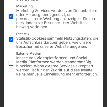
Marketing
fahrbar, mit schneller und individueller Höhenverstellung
Marketing Services werden von Drittanbietern
oder Herausgebern genutzt, um
personalisierte Werbung anzuzeigen. Sie tun
dies, indem sie Besucher über Websites
hinweg verfolgen.
€
2.520,00
Statistik
Statistik-Cookies sammeln Nutzungsdaten, die
inkl. MwSt.
zzgl.
Versandkosten
uns Aufschluss darüber geben, wie unsere
Lieferzeit:
ca. 5 - 10 Werktage
Besucher mit unserer Website umgehen.
Externe Medien
Versandkosten Standard (Österreich):
€
40,00
Inhalte von Videoplattformen und Social-
Bitte beachten Sie: Die Versandkosten gelten für Österreich.
Media-Plattformen werden standardmäßig
blockiert. Wenn externe Services akzeptiert
Andere Länder können abweichen.
werden, ist für den Zugriff auf diese Inhalte
keine manuelle Einwilligung mehr erforderlich.
In den Warenkorb
Sie haben Fragen zu diesem