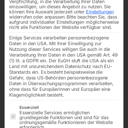
Verpflichtung, in die Verarbeitung Ihrer Daten
einzuwilligen, um dieses Angebot zu nutzen.
Sie
können Ihre Auswahl jederzeit unter
Einstellungen
widerrufen oder anpassen.
Bitte beachten Sie, dass
aufgrund individueller Einstellungen möglicherweise
nicht alle Funktionen der Website verfügbar sind.
Einige Services verarbeiten personenbezogene
Daten in den USA. Mit Ihrer Einwilligung zur
Nutzung dieser Services willigen Sie auch in die
Verarbeitung Ihrer Daten in den USA gemäß Art. 49
(1) lit. a GDPR ein. Der EuGH stuft die USA als ein
Land mit unzureichendem Datenschutz nach EU-
Standards ein. Es besteht beispielsweise die
Gefahr, dass US-Behörden personenbezogene
Daten in Überwachungsprogrammen verarbeiten,
ohne dass für Europäerinnen und Europäer eine
Klagemöglichkeit besteht.
Höhenverstellbarer Arbeitstisch
Es folgt eine Liste der Service-Gruppen, für die eine Einwilligun
Essenziell
Essenzielle Services ermöglichen
HT 300 L
grundlegende Funktionen und sind für das
ordnungsgemäße Funktionieren der Website
erforderlich.