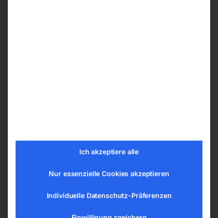
für äußerst hohe Stabilität
Anpassung des Tischs auf die gewünschte
Arbeitshöhe durch Fußhydraulik
Konstruktionsprinzip mit leichtgängigem
Scherenmechanismus stellt sicher, dass die
Plattform absolut parallel gehoben und
gesenkt werden kann
Einfach zu rangieren durch vier Lenkrollen
Zwei Rollen mit Feststellern ausgestattet
Unterschiedliche Arbeitsplatten auf den
Grundrahmen montierbar, sichere Fixierung
Ich akzeptiere alle
durch Steckbolzen
Nur essenzielle Cookies akzeptieren
Technische Details
Individuelle Datenschutz-Präferenzen
Tragkraft 0,3 t
Tischhöhe min. 400 mm
Einwilligung speichern