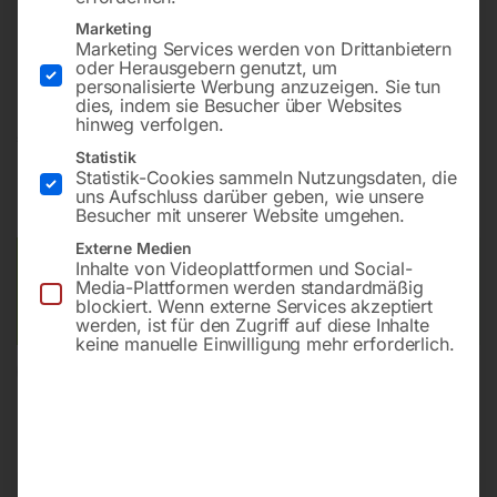
Marketing
Marketing Services werden von Drittanbietern
Maximale Ausstattung für den Profi.
oder Herausgebern genutzt, um
personalisierte Werbung anzuzeigen. Sie tun
dies, indem sie Besucher über Websites
hinweg verfolgen.
€
11.100,00
Statistik
Statistik-Cookies sammeln Nutzungsdaten, die
inkl. MwSt.
zzgl.
Versandkosten
uns Aufschluss darüber geben, wie unsere
Lieferzeit:
Auf Nachfrage
Besucher mit unserer Website umgehen.
Externe Medien
Versandkosten Standard (Österreich):
€
40,00
Inhalte von Videoplattformen und Social-
Media-Plattformen werden standardmäßig
Bitte beachten Sie: Die Versandkosten gelten für Österreich.
blockiert. Wenn externe Services akzeptiert
Andere Länder können abweichen.
werden, ist für den Zugriff auf diese Inhalte
keine manuelle Einwilligung mehr erforderlich.
In den Warenkorb
Sie haben Fragen zu diesem