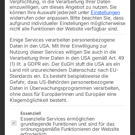
Verpflichtung, in die Verarbeitung Ihrer Daten
einzuwilligen, um dieses Angebot zu nutzen.
Sie
können Ihre Auswahl jederzeit unter
Einstellungen
widerrufen oder anpassen.
Bitte beachten Sie, dass
aufgrund individueller Einstellungen möglicherweise
nicht alle Funktionen der Website verfügbar sind.
Einige Services verarbeiten personenbezogene
Daten in den USA. Mit Ihrer Einwilligung zur
Nutzung dieser Services willigen Sie auch in die
Verarbeitung Ihrer Daten in den USA gemäß Art. 49
(1) lit. a GDPR ein. Der EuGH stuft die USA als ein
Land mit unzureichendem Datenschutz nach EU-
Standards ein. Es besteht beispielsweise die
Gefahr, dass US-Behörden personenbezogene
Daten in Überwachungsprogrammen verarbeiten,
ohne dass für Europäerinnen und Europäer eine
Klagemöglichkeit besteht.
Abricht-Dickenhobel minimax fs
Es folgt eine Liste der Service-Gruppen, für die eine Einwilligun
Essenziell
Essenzielle Services ermöglichen
41es SPIRAL
grundlegende Funktionen und sind für das
ordnungsgemäße Funktionieren der Website
erforderlich.