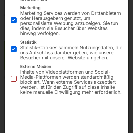
Marketing
Marketing Services werden von Drittanbietern
€
1.260,00
oder Herausgebern genutzt, um
personalisierte Werbung anzuzeigen. Sie tun
inkl. MwSt.
zzgl.
Versandkosten
dies, indem sie Besucher über Websites
hinweg verfolgen.
Lieferzeit:
ca. 5 - 10 Werktage
Statistik
Statistik-Cookies sammeln Nutzungsdaten, die
Versandkosten Standard (Österreich):
€
40,00
uns Aufschluss darüber geben, wie unsere
Bitte beachten Sie: Die Versandkosten gelten für Österreich.
Besucher mit unserer Website umgehen.
Andere Länder können abweichen.
Externe Medien
Inhalte von Videoplattformen und Social-
Media-Plattformen werden standardmäßig
In den Warenkorb
blockiert. Wenn externe Services akzeptiert
werden, ist für den Zugriff auf diese Inhalte
keine manuelle Einwilligung mehr erforderlich.
Sie haben Fragen zu diesem
Artikel?
Gerne helfen wir Ihnen weiter.
Anfrageformular