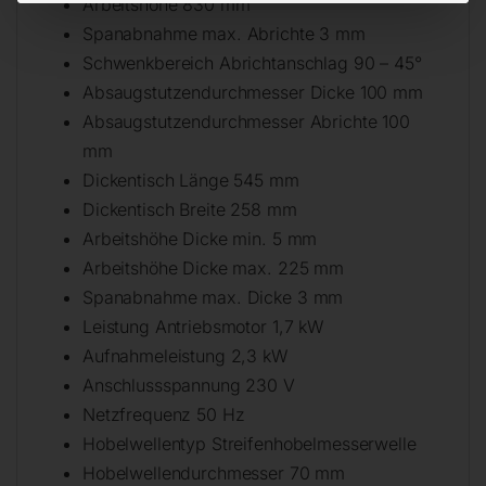
Arbeitshöhe 830 mm
Spanabnahme max. Abrichte 3 mm
Schwenkbereich Abrichtanschlag 90 – 45°
Absaugstutzendurchmesser Dicke 100 mm
Absaugstutzendurchmesser Abrichte 100
mm
Dickentisch Länge 545 mm
Dickentisch Breite 258 mm
Arbeitshöhe Dicke min. 5 mm
Arbeitshöhe Dicke max. 225 mm
Spanabnahme max. Dicke 3 mm
Leistung Antriebsmotor 1,7 kW
Aufnahmeleistung 2,3 kW
Anschlussspannung 230 V
Netzfrequenz 50 Hz
Hobelwellentyp Streifenhobelmesserwelle
Hobelwellendurchmesser 70 mm