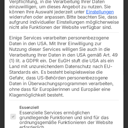
Verpflichtung, in die Verarbeitung Ihrer Daten
einzuwilligen, um dieses Angebot zu nutzen.
Sie
können Ihre Auswahl jederzeit unter
Einstellungen
widerrufen oder anpassen.
Bitte beachten Sie, dass
aufgrund individueller Einstellungen möglicherweise
nicht alle Funktionen der Website verfügbar sind.
Einige Services verarbeiten personenbezogene
Daten in den USA. Mit Ihrer Einwilligung zur
Nutzung dieser Services willigen Sie auch in die
Verarbeitung Ihrer Daten in den USA gemäß Art. 49
(1) lit. a GDPR ein. Der EuGH stuft die USA als ein
Land mit unzureichendem Datenschutz nach EU-
Standards ein. Es besteht beispielsweise die
Gefahr, dass US-Behörden personenbezogene
Daten in Überwachungsprogrammen verarbeiten,
ohne dass für Europäerinnen und Europäer eine
Klagemöglichkeit besteht.
Abricht-Dickenhobel ADH 26C
Es folgt eine Liste der Service-Gruppen, für die eine Einwilligun
Essenziell
Essenzielle Services ermöglichen
(230 V)
grundlegende Funktionen und sind für das
ordnungsgemäße Funktionieren der Website
erforderlich.