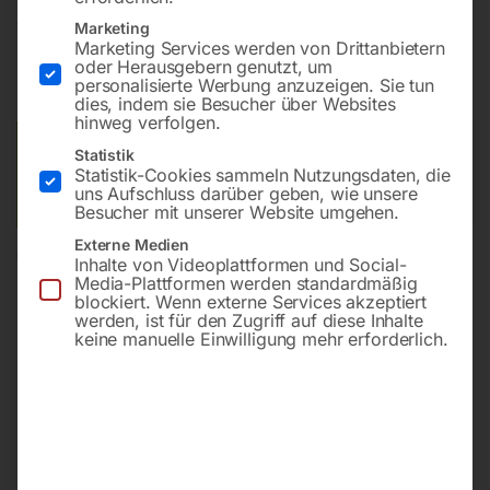
€
84,00
Marketing
Marketing Services werden von Drittanbietern
oder Herausgebern genutzt, um
inkl. MwSt.
zzgl.
Versandkosten
personalisierte Werbung anzuzeigen. Sie tun
Lieferzeit:
ca. 2 - 3 Tage
dies, indem sie Besucher über Websites
hinweg verfolgen.
Versandkosten Standard (Österreich):
€
10,00
Statistik
Statistik-Cookies sammeln Nutzungsdaten, die
Bitte beachten Sie: Die Versandkosten gelten für Österreich.
uns Aufschluss darüber geben, wie unsere
Andere Länder können abweichen.
Besucher mit unserer Website umgehen.
Externe Medien
In den Warenkorb
Inhalte von Videoplattformen und Social-
Media-Plattformen werden standardmäßig
blockiert. Wenn externe Services akzeptiert
werden, ist für den Zugriff auf diese Inhalte
keine manuelle Einwilligung mehr erforderlich.
Sie haben Fragen zu diesem
Artikel?
Gerne helfen wir Ihnen weiter.
Anfrageformular