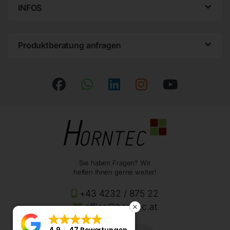
INFOS
Produktberatung anfragen
Sie haben Fragen? Wir
helfen Ihnen gerne weiter!
+43 4232 / 875 22
office@horntec.at