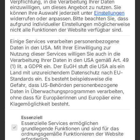
Verpflichtung, in die Verarbeitung Ihrer Daten
einzuwilligen, um dieses Angebot zu nutzen.
Sie
können Ihre Auswahl jederzeit unter
Einstellungen
widerrufen oder anpassen.
Bitte beachten Sie, dass
aufgrund individueller Einstellungen möglicherweise
nicht alle Funktionen der Website verfügbar sind.
Einige Services verarbeiten personenbezogene
Daten in den USA. Mit Ihrer Einwilligung zur
Nutzung dieser Services willigen Sie auch in die
Verarbeitung Ihrer Daten in den USA gemäß Art. 49
(1) lit. a GDPR ein. Der EuGH stuft die USA als ein
Land mit unzureichendem Datenschutz nach EU-
Standards ein. Es besteht beispielsweise die
Gefahr, dass US-Behörden personenbezogene
Daten in Überwachungsprogrammen verarbeiten,
Rückzugfeder
ohne dass für Europäerinnen und Europäer eine
Klagemöglichkeit besteht.
Es folgt eine Liste der Service-Gruppen, für die eine Einwilligun
Essenziell
Essenzielle Services ermöglichen
für Diamatic A-45/350, STM610/350
grundlegende Funktionen und sind für das
ordnungsgemäße Funktionieren der Website
erforderlich.