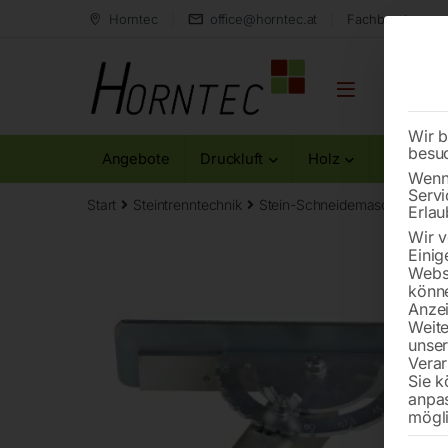
Horntec
office@horntec.at
Fachberatung au
Wir b
besu
Angebote
Druckluft
Holz
Metall
Wenn 
Servi
Start
Steintrenntechnik
Stein-Schneidemaschinen
W
Erlau
Wir v
Einig
Websi
könne
Anzei
Weite
unse
Verar
Sie k
anpa
mögli