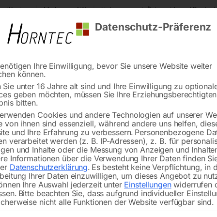
s Kärnten
Markenqualität
Lieferung nach Österreich und Deutsch
Datenschutz-Präferenz
enötigen Ihre Einwilligung, bevor Sie unsere Website weiter
chen können.
Reinigung
Schweißen
Stadtmobiliar
Stein
Sie unter 16 Jahre alt sind und Ihre Einwilligung zu optional
ces geben möchten, müssen Sie Ihre Erziehungsberechtigte
inkelanschlag 0-180°
bnis bitten.
erwenden Cookies und andere Technologien auf unserer Web
🔍
e von ihnen sind essenziell, während andere uns helfen, dies
te und Ihre Erfahrung zu verbessern.
Personenbezogene Da
n verarbeitet werden (z. B. IP-Adressen), z. B. für personalis
gen und Inhalte oder die Messung von Anzeigen und Inhalte
re Informationen über die Verwendung Ihrer Daten finden Sie
rer
Datenschutzerklärung
.
Es besteht keine Verpflichtung, in 
beitung Ihrer Daten einzuwilligen, um dieses Angebot zu nut
önnen Ihre Auswahl jederzeit unter
Einstellungen
widerrufen 
ssen.
Bitte beachten Sie, dass aufgrund individueller Einstell
cherweise nicht alle Funktionen der Website verfügbar sind.
für STM-Modelle, FSM 570/230 K u.