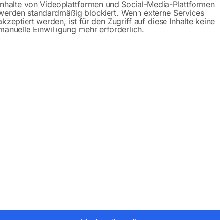
Inhalte von Videoplattformen und Social-Media-Plattformen
werden standardmäßig blockiert. Wenn externe Services
akzeptiert werden, ist für den Zugriff auf diese Inhalte keine
manuelle Einwilligung mehr erforderlich.
Beschreibung
Produktsicherheit
er:
61361
Kategorien:
Steintrenntechnik
,
Stein-Schneidemasc