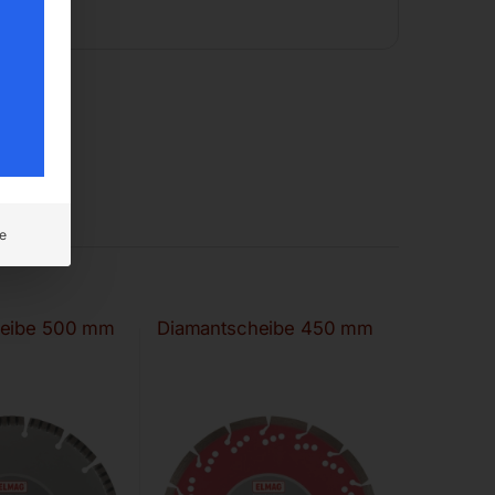
e
heibe 500 mm
Diamantscheibe 450 mm