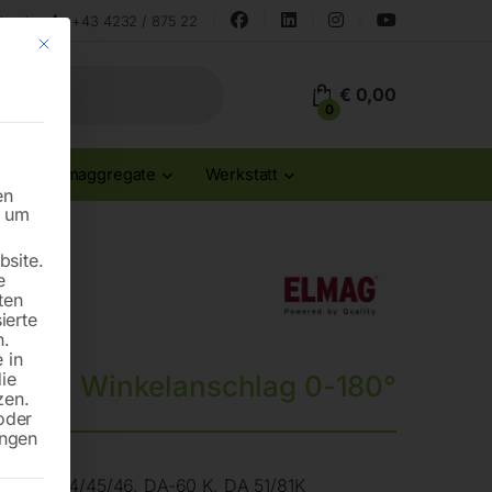
land
+43 4232 / 875 22
Mit diesem Button wird der Dialog geschlossen. Seine Funktionalität ist id
€
0,00
0
Stromaggregate
Werkstatt
en
n um
site.
e
ten
ierte
n.
 in
die
Winkelanschlag 0-180°
zen.
oder
ungen
 DA-36/44/45/46, DA-60 K, DA 51/81K