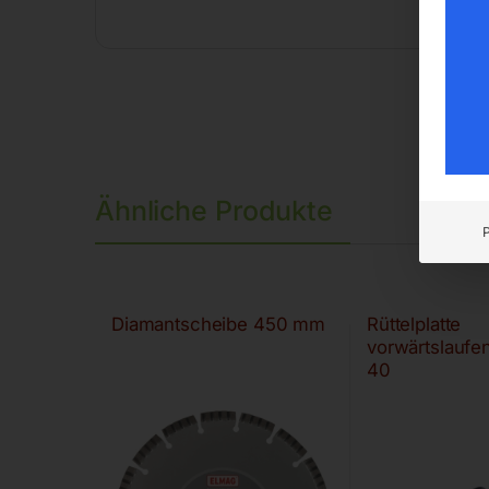
Ähnliche Produkte
Diamantscheibe 450 mm
Rüttelplatte
vorwärtslaufe
40