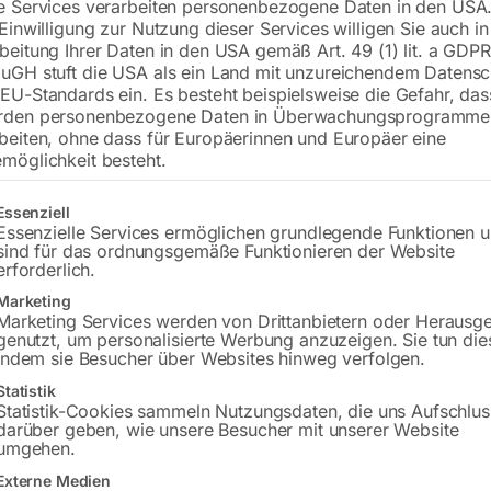
e Services verarbeiten personenbezogene Daten in den USA.
 Einwilligung zur Nutzung dieser Services willigen Sie auch in
beitung Ihrer Daten in den USA gemäß Art. 49 (1) lit. a GDPR
uGH stuft die USA als ein Land mit unzureichendem Datensc
€
150,00
EU-Standards ein. Es besteht beispielsweise die Gefahr, da
rden personenbezogene Daten in Überwachungsprogramme
inkl. MwSt.
zzgl.
Versandkosten
beiten, ohne dass für Europäerinnen und Europäer eine
Lieferzeit:
ca. 2 - 3 Tage
möglichkeit besteht.
Versandkosten Standard (Österreich):
€
gt eine Liste der Service-Gruppen, für die eine Einwilligung erteilt w
Essenziell
Bitte beachten Sie: Die Versandkosten g
Essenzielle Services ermöglichen grundlegende Funktionen 
sind für das ordnungsgemäße Funktionieren der Website
erforderlich.
In den 
Marketing
Marketing Services werden von Drittanbietern oder Herausg
genutzt, um personalisierte Werbung anzuzeigen. Sie tun die
indem sie Besucher über Websites hinweg verfolgen.
Sie haben Frag
Statistik
Statistik-Cookies sammeln Nutzungsdaten, die uns Aufschlus
darüber geben, wie unsere Besucher mit unserer Website
Gerne hel
umgehen.
Externe Medien
Anfrageformular