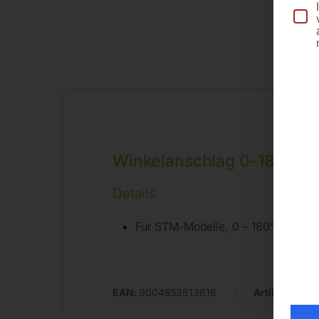
Winkelanschlag 0-180°
Details
Für STM-Modelle, 0 – 180°
EAN:
9004853613616
Artikelnumm