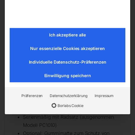
Gummi-Matte inkl. Halter
Details
Ich akzeptiere alle
Perfekte Verdichter für die verschiedensten
Einsatzbereiche
Nur essenzielle Cookies akzeptieren
Hohe Verdichtung kombiniert mit einfacher
Bedienung
Individuelle Datenschutz-Präferenzen
Geeignet für die Verdichtung von
Einwilligung speichern
granularem und gemischtem Material, sowie
warmen / kaltem Asphalt oder Betonstein
Maschinenhöhe von nur 67 cm (mit
Präferenzen
Datenschutzerklärung
Impressum
umgelegtem Schutzbügel). Passt in jeden
Borlabs Cookie
Kombi.
Serienmäßig mit Radsatz (ausgenommen
Modell PC1010)
Optional: Gummimatte zum Schutz von