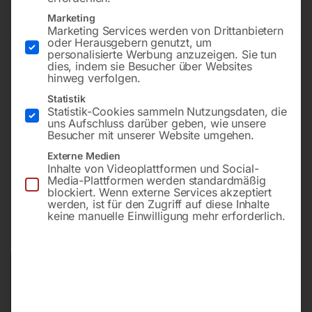
PCB14-40
Marketing
Marketing Services werden von Drittanbietern
oder Herausgebern genutzt, um
personalisierte Werbung anzuzeigen. Sie tun
dies, indem sie Besucher über Websites
Zentrifugalkraft 14 kN
hinweg verfolgen.
Max. Geschwindigkeit 26 m/min
Statistik
Flächenverdichtung 625 m²/h
Statistik-Cookies sammeln Nutzungsdaten, die
Motortyp Honda GX 160
uns Aufschluss darüber geben, wie unsere
Besucher mit unserer Website umgehen.
Leistung 3,7 kW
Externe Medien
Inhalte von Videoplattformen und Social-
Media-Plattformen werden standardmäßig
€
1.380,00
blockiert. Wenn externe Services akzeptiert
werden, ist für den Zugriff auf diese Inhalte
keine manuelle Einwilligung mehr erforderlich.
inkl. MwSt.
Kostenloser Versand
Lieferzeit:
ca. 2 - 3 Tage
Versandkosten Standard (Österreich):
€
0,00
Bitte beachten Sie: Die Versandkosten gelten für Österreich.
Andere Länder können abweichen.