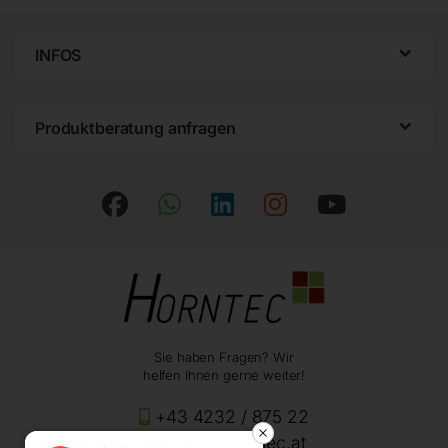
INFOS
Produktberatung anfragen
Sie haben Fragen? Wir
helfen Ihnen gerne weiter!
+43 4232 / 875 22
office@horntec.at