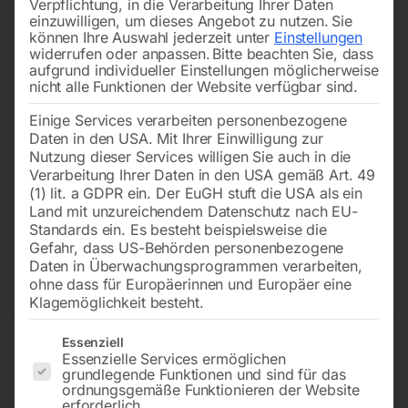
Verpflichtung, in die Verarbeitung Ihrer Daten
einzuwilligen, um dieses Angebot zu nutzen.
Sie
können Ihre Auswahl jederzeit unter
Einstellungen
widerrufen oder anpassen.
Bitte beachten Sie, dass
aufgrund individueller Einstellungen möglicherweise
nicht alle Funktionen der Website verfügbar sind.
Einige Services verarbeiten personenbezogene
Daten in den USA. Mit Ihrer Einwilligung zur
Nutzung dieser Services willigen Sie auch in die
Verarbeitung Ihrer Daten in den USA gemäß Art. 49
(1) lit. a GDPR ein. Der EuGH stuft die USA als ein
Land mit unzureichendem Datenschutz nach EU-
Standards ein. Es besteht beispielsweise die
Gefahr, dass US-Behörden personenbezogene
Daten in Überwachungsprogrammen verarbeiten,
Diamantscheibe 400 mm
ohne dass für Europäerinnen und Europäer eine
Klagemöglichkeit besteht.
Es folgt eine Liste der Service-Gruppen, für die eine Einwilligun
Essenziell
Essenzielle Services ermöglichen
PREMIUM LINE – ASPHALT (Bohrung: 25,4 mm)
grundlegende Funktionen und sind für das
(speziell für Fugenschneider)
ordnungsgemäße Funktionieren der Website
erforderlich.