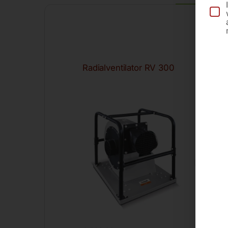
Radialventilator RV 300
Rad
35