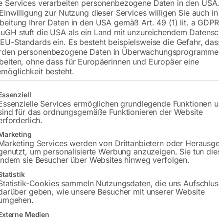
e Services verarbeiten personenbezogene Daten in den USA.
 Einwilligung zur Nutzung dieser Services willigen Sie auch in
beitung Ihrer Daten in den USA gemäß Art. 49 (1) lit. a GDPR
Versandkosten Standard (Österreich):
€
uGH stuft die USA als ein Land mit unzureichendem Datensc
Bitte beachten Sie: Die Versandkosten g
EU-Standards ein. Es besteht beispielsweise die Gefahr, da
rden personenbezogene Daten in Überwachungsprogramme
In den 
beiten, ohne dass für Europäerinnen und Europäer eine
möglichkeit besteht.
gt eine Liste der Service-Gruppen, für die eine Einwilligung erteilt w
Essenziell
Essenzielle Services ermöglichen grundlegende Funktionen 
Sie haben Frag
sind für das ordnungsgemäße Funktionieren der Website
erforderlich.
Gerne hel
Marketing
Marketing Services werden von Drittanbietern oder Herausg
Anfrageformular
genutzt, um personalisierte Werbung anzuzeigen. Sie tun die
indem sie Besucher über Websites hinweg verfolgen.
Statistik
Statistik-Cookies sammeln Nutzungsdaten, die uns Aufschlus
darüber geben, wie unsere Besucher mit unserer Website
umgehen.
s
Beschreibung
Produktsicherheit
Betr
Externe Medien