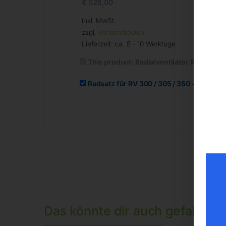
€
528,00
€
1
inkl. MwSt.
inkl
zzgl.
Versandkosten
zzg
Lieferzeit:
ca. 5 - 10 Werktage
Lief
This product:
Radialventilator RV 300
-
€
18,00
Radsatz für RV 300 / 305 / 350
-
Das könnte dir auch gefallen 