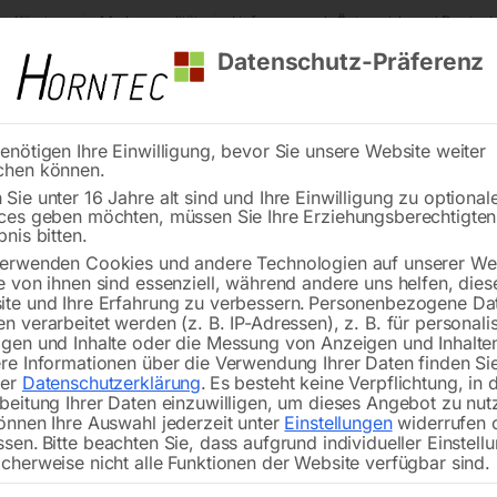
s Kärnten
Markenqualität
Lieferung nach Österreich und Deutsch
Datenschutz-Präferenz
enötigen Ihre Einwilligung, bevor Sie unsere Website weiter
chen können.
Reinigung
Schweißen
Stadtmobiliar
Stein
Sie unter 16 Jahre alt sind und Ihre Einwilligung zu optional
ces geben möchten, müssen Sie Ihre Erziehungsberechtigte
er
Radialventilator RV 300
bnis bitten.
erwenden Cookies und andere Technologien auf unserer Web
🔍
e von ihnen sind essenziell, während andere uns helfen, dies
te und Ihre Erfahrung zu verbessern.
Personenbezogene Da
n verarbeitet werden (z. B. IP-Adressen), z. B. für personalis
gen und Inhalte oder die Messung von Anzeigen und Inhalte
re Informationen über die Verwendung Ihrer Daten finden Sie
rer
Datenschutzerklärung
.
Es besteht keine Verpflichtung, in 
beitung Ihrer Daten einzuwilligen, um dieses Angebot zu nut
€
528,00
önnen Ihre Auswahl jederzeit unter
Einstellungen
widerrufen 
ssen.
Bitte beachten Sie, dass aufgrund individueller Einstell
cherweise nicht alle Funktionen der Website verfügbar sind.
inkl. MwSt.
zzgl.
Versandkosten
Lieferzeit:
ca. 5 - 10 Werktage