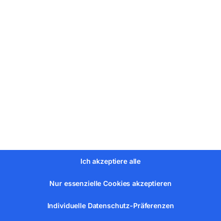
8,00
. MwSt.
l.
Versandkosten
erzeit:
ca. 5 - 10 Werktage
€
528,00
Ich akzeptiere alle
Nur essenzielle Cookies akzeptieren
…
Individuelle Datenschutz-Präferenzen