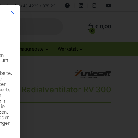
land
+43 4232 / 875 22
Mit diesem Button wird der Dialog geschlossen. Seine Funktionalität ist id
€
0,00
0
Stromaggregate
Werkstatt
en
n um
site.
e
ten
Radialventilator RV 300
ierte
n.
 in
die
zen.
oder
ungen