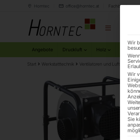
Horntec
office@horntec.at
Fachberatung au
Wir b
besu
Angebote
Druckluft
Holz
Metall
Wenn 
Servi
Start
Werkstatttechnik
Ventilatoren und Luftentfeucht
Erlau
Wir v
Einig
Websi
könne
Anzei
Weite
unse
Verar
Sie k
anpa
mögli