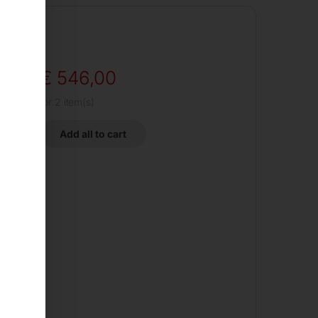
€
546,00
for
2
item(s)
Add all to cart