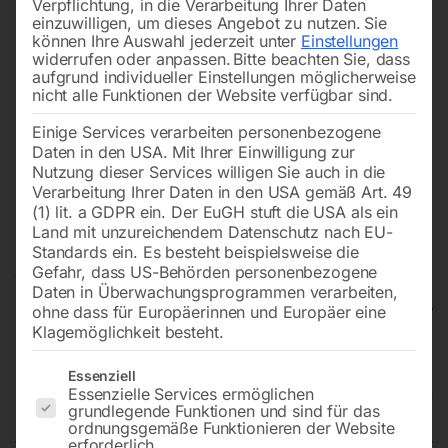
Verpflichtung, in die Verarbeitung Ihrer Daten
einzuwilligen, um dieses Angebot zu nutzen.
Sie
können Ihre Auswahl jederzeit unter
Einstellungen
widerrufen oder anpassen.
Bitte beachten Sie, dass
aufgrund individueller Einstellungen möglicherweise
nicht alle Funktionen der Website verfügbar sind.
Einige Services verarbeiten personenbezogene
Daten in den USA. Mit Ihrer Einwilligung zur
Nutzung dieser Services willigen Sie auch in die
Verarbeitung Ihrer Daten in den USA gemäß Art. 49
(1) lit. a GDPR ein. Der EuGH stuft die USA als ein
Land mit unzureichendem Datenschutz nach EU-
Standards ein. Es besteht beispielsweise die
Gefahr, dass US-Behörden personenbezogene
Daten in Überwachungsprogrammen verarbeiten,
ohne dass für Europäerinnen und Europäer eine
Klagemöglichkeit besteht.
Polyurethan Flexschlauch NW
Es folgt eine Liste der Service-Gruppen, für die eine Einwilligun
Essenziell
Essenzielle Services ermöglichen
125mm – Länge 5 Meter
grundlegende Funktionen und sind für das
ordnungsgemäße Funktionieren der Website
erforderlich.