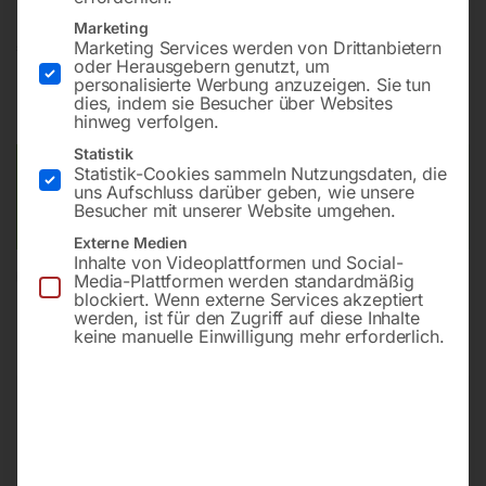
Marketing
€
72,00
Marketing Services werden von Drittanbietern
oder Herausgebern genutzt, um
personalisierte Werbung anzuzeigen. Sie tun
inkl. MwSt.
zzgl.
Versandkosten
dies, indem sie Besucher über Websites
Lieferzeit:
ca. 5 - 10 Werktage
hinweg verfolgen.
Statistik
Statistik-Cookies sammeln Nutzungsdaten, die
Versandkosten Standard (Österreich):
€
20,00
uns Aufschluss darüber geben, wie unsere
Bitte beachten Sie: Die Versandkosten gelten für Österreich.
Besucher mit unserer Website umgehen.
Andere Länder können abweichen.
Externe Medien
Inhalte von Videoplattformen und Social-
In den Warenkorb
Media-Plattformen werden standardmäßig
blockiert. Wenn externe Services akzeptiert
werden, ist für den Zugriff auf diese Inhalte
keine manuelle Einwilligung mehr erforderlich.
Sie haben Fragen zu diesem
Artikel?
Gerne helfen wir Ihnen weiter.
Anfrageformular