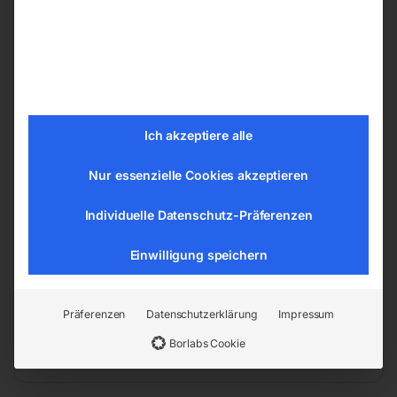
Nennweite 125 mm
Materialstärke 0,4 mm
Biegeradius 88 mm
Arbeitsdruck max. 0,20 bar
Vakuum max. 0,08 bar
Ich akzeptiere alle
Erläuterung zu technische Daten: Werte
Nur essenzielle Cookies akzeptieren
gemessen bei + 23 °C
Länge (Produkt) ca. 5 m
Individuelle Datenschutz-Präferenzen
Gewicht (Netto) ca. 0,61 kg/m
Einwilligung speichern
EAN:
4036351236252
Artikelnummer:
Präferenzen
Datenschutzerklärung
Impressum
5142509-5
Kategorien:
Werkstatttechnik
,
Borlabs Cookie
Ventilatoren und Luftentfeuchter