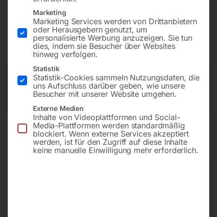
Marketing
€
144,00
Marketing Services werden von Drittanbietern
oder Herausgebern genutzt, um
personalisierte Werbung anzuzeigen. Sie tun
inkl. MwSt.
zzgl.
Versandkosten
dies, indem sie Besucher über Websites
Lieferzeit:
ca. 5 - 10 Werktage
hinweg verfolgen.
Statistik
Statistik-Cookies sammeln Nutzungsdaten, die
Versandkosten Standard (Österreich):
€
20,00
uns Aufschluss darüber geben, wie unsere
Bitte beachten Sie: Die Versandkosten gelten für Österreich.
Besucher mit unserer Website umgehen.
Andere Länder können abweichen.
Externe Medien
Inhalte von Videoplattformen und Social-
In den Warenkorb
Media-Plattformen werden standardmäßig
blockiert. Wenn externe Services akzeptiert
werden, ist für den Zugriff auf diese Inhalte
keine manuelle Einwilligung mehr erforderlich.
Sie haben Fragen zu diesem
Artikel?
Gerne helfen wir Ihnen weiter.
Anfrageformular