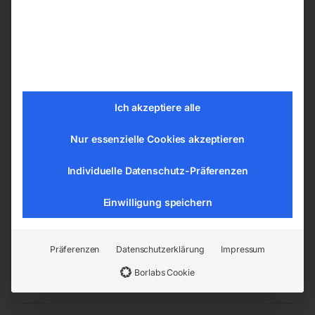
Nennweite 125 mm
Materialstärke 0,4 mm
Biegeradius 88 mm
Arbeitsdruck max. 0,20 bar
Vakuum max. 0,08 bar
Ich akzeptiere alle
Erläuterung zu technische Daten: Werte
Nur essenzielle Cookies akzeptieren
gemessen bei + 23 °C
Länge (Produkt) ca. 10 m
Individuelle Datenschutz-Präferenzen
Gewicht (Netto) ca. 0,61 kg/m
Einwilligung speichern
EAN:
4036351040668
Artikelnummer:
Präferenzen
Datenschutzerklärung
Impressum
5142509
Kategorien:
Werkstatttechnik
,
Borlabs Cookie
Ventilatoren und Luftentfeuchter