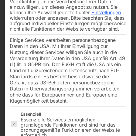
Verpflichtung, in die Verarbeitung Ihrer Daten
einzuwilligen, um dieses Angebot zu nutzen.
Sie
können Ihre Auswahl jederzeit unter
Einstellungen
widerrufen oder anpassen.
Bitte beachten Sie, dass
aufgrund individueller Einstellungen möglicherweise
nicht alle Funktionen der Website verfügbar sind.
Einige Services verarbeiten personenbezogene
Daten in den USA. Mit Ihrer Einwilligung zur
Nutzung dieser Services willigen Sie auch in die
Verarbeitung Ihrer Daten in den USA gemäß Art. 49
(1) lit. a GDPR ein. Der EuGH stuft die USA als ein
Land mit unzureichendem Datenschutz nach EU-
Standards ein. Es besteht beispielsweise die
Gefahr, dass US-Behörden personenbezogene
Daten in Überwachungsprogrammen verarbeiten,
ohne dass für Europäerinnen und Europäer eine
Klagemöglichkeit besteht.
Polyurethan Flexschlauch NW
Es folgt eine Liste der Service-Gruppen, für die eine Einwilligun
Essenziell
Essenzielle Services ermöglichen
125mm – Länge 10 Meter
grundlegende Funktionen und sind für das
ordnungsgemäße Funktionieren der Website
erforderlich.