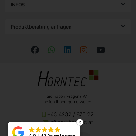
INFOS
Produktberatung anfragen
Sie haben Fragen? Wir
helfen Ihnen gerne weiter!
+43 4232 / 875 22
office@horntec.at