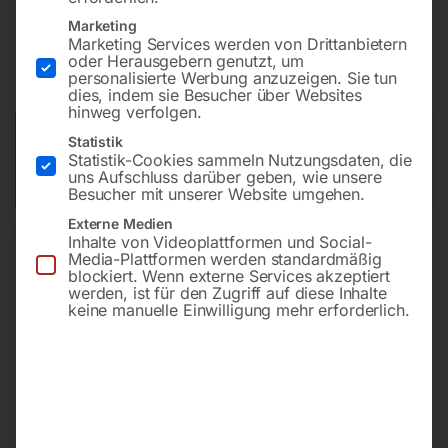
€
210,00
Marketing
Marketing Services werden von Drittanbietern
oder Herausgebern genutzt, um
inkl. MwSt.
zzgl.
Versandkosten
personalisierte Werbung anzuzeigen. Sie tun
Lieferzeit:
ca. 2 - 3 Tage
dies, indem sie Besucher über Websites
hinweg verfolgen.
Versandkosten Standard (Österreich):
€
10,00
Statistik
Statistik-Cookies sammeln Nutzungsdaten, die
Bitte beachten Sie: Die Versandkosten gelten für Österreich.
uns Aufschluss darüber geben, wie unsere
Andere Länder können abweichen.
Besucher mit unserer Website umgehen.
Externe Medien
In den Warenkorb
Inhalte von Videoplattformen und Social-
Media-Plattformen werden standardmäßig
blockiert. Wenn externe Services akzeptiert
werden, ist für den Zugriff auf diese Inhalte
keine manuelle Einwilligung mehr erforderlich.
Sie haben Fragen zu diesem
Artikel?
Gerne helfen wir Ihnen weiter.
Anfrageformular