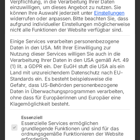
Verpflichtung, in die Verarbeitung Ihrer Daten
einzuwilligen, um dieses Angebot zu nutzen.
Sie
können Ihre Auswahl jederzeit unter
Einstellungen
widerrufen oder anpassen.
Bitte beachten Sie, dass
aufgrund individueller Einstellungen möglicherweise
nicht alle Funktionen der Website verfügbar sind.
Einige Services verarbeiten personenbezogene
Daten in den USA. Mit Ihrer Einwilligung zur
Nutzung dieser Services willigen Sie auch in die
Verarbeitung Ihrer Daten in den USA gemäß Art. 49
(1) lit. a GDPR ein. Der EuGH stuft die USA als ein
Land mit unzureichendem Datenschutz nach EU-
Standards ein. Es besteht beispielsweise die
Gefahr, dass US-Behörden personenbezogene
Daten in Überwachungsprogrammen verarbeiten,
PVC-Handrad Pos. 34
ohne dass für Europäerinnen und Europäer eine
Klagemöglichkeit besteht.
Es folgt eine Liste der Service-Gruppen, für die eine Einwilligun
Essenziell
Essenzielle Services ermöglichen
für ZSM 1030/1000 Bohrung Ø 25mm, mit Keilnut
grundlegende Funktionen und sind für das
ordnungsgemäße Funktionieren der Website
erforderlich.