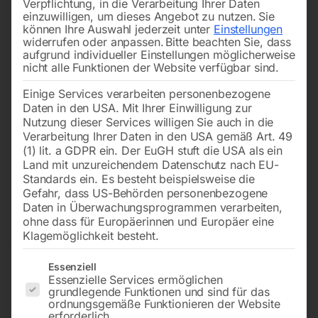
Verpflichtung, in die Verarbeitung Ihrer Daten
einzuwilligen, um dieses Angebot zu nutzen.
Sie
können Ihre Auswahl jederzeit unter
Einstellungen
widerrufen oder anpassen.
Bitte beachten Sie, dass
aufgrund individueller Einstellungen möglicherweise
nicht alle Funktionen der Website verfügbar sind.
Einige Services verarbeiten personenbezogene
Daten in den USA. Mit Ihrer Einwilligung zur
Nutzung dieser Services willigen Sie auch in die
Verarbeitung Ihrer Daten in den USA gemäß Art. 49
(1) lit. a GDPR ein. Der EuGH stuft die USA als ein
Land mit unzureichendem Datenschutz nach EU-
Standards ein. Es besteht beispielsweise die
Gefahr, dass US-Behörden personenbezogene
Daten in Überwachungsprogrammen verarbeiten,
Diamantscheibe 500 mm
ohne dass für Europäerinnen und Europäer eine
Klagemöglichkeit besteht.
Es folgt eine Liste der Service-Gruppen, für die eine Einwilligun
Essenziell
Essenzielle Services ermöglichen
PREMIUM LINE – ASPHALT (Bohrung: 25,4 mm)
grundlegende Funktionen und sind für das
(speziell für Fugenschneider)
ordnungsgemäße Funktionieren der Website
erforderlich.