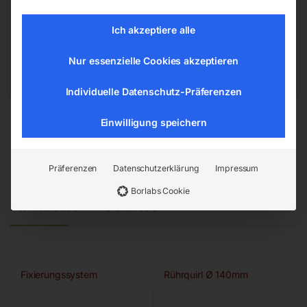
Ich akzeptiere alle
EAN:
9004853615436
Artikelnummer:
61543
Kategorien:
Steintrenntechnik
,
Nur essenzielle Cookies akzeptieren
Bodenbearbeitung
Individuelle Datenschutz-Präferenzen
Einwilligung speichern
Präferenzen
Datenschutzerklärung
Impressum
Borlabs Cookie
Ähnliche Produkte
Fixierungssystem
Rührquirl Ø 140mm