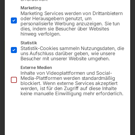
Marketing
Marketing Services werden von Drittanbietern
€
360,00
oder Herausgebern genutzt, um
personalisierte Werbung anzuzeigen. Sie tun
inkl. MwSt.
zzgl.
Versandkosten
dies, indem sie Besucher über Websites
Lieferzeit:
ca. 2 - 3 Tage
hinweg verfolgen.
Statistik
Statistik-Cookies sammeln Nutzungsdaten, die
Versandkosten Standard (Österreich):
€
10,00
uns Aufschluss darüber geben, wie unsere
Bitte beachten Sie: Die Versandkosten gelten für Österreich.
Besucher mit unserer Website umgehen.
Andere Länder können abweichen.
Externe Medien
Inhalte von Videoplattformen und Social-
Media-Plattformen werden standardmäßig
In den Warenkorb
blockiert. Wenn externe Services akzeptiert
werden, ist für den Zugriff auf diese Inhalte
keine manuelle Einwilligung mehr erforderlich.
Sie haben Fragen zu diesem
Artikel?
Gerne helfen wir Ihnen weiter.
Anfrageformular