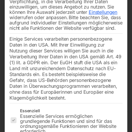
Verpflichtung, in die Verarbeitung Ihrer Daten
einzuwilligen, um dieses Angebot zu nutzen.
Sie
können Ihre Auswahl jederzeit unter
Einstellungen
widerrufen oder anpassen.
Bitte beachten Sie, dass
aufgrund individueller Einstellungen möglicherweise
nicht alle Funktionen der Website verfügbar sind.
Einige Services verarbeiten personenbezogene
Daten in den USA. Mit Ihrer Einwilligung zur
Nutzung dieser Services willigen Sie auch in die
Verarbeitung Ihrer Daten in den USA gemäß Art. 49
(1) lit. a GDPR ein. Der EuGH stuft die USA als ein
Land mit unzureichendem Datenschutz nach EU-
Standards ein. Es besteht beispielsweise die
Gefahr, dass US-Behörden personenbezogene
Daten in Überwachungsprogrammen verarbeiten,
Radsatz komplett für Modelle
ohne dass für Europäerinnen und Europäer eine
CLASS PLUS
Klagemöglichkeit besteht.
Es folgt eine Liste der Service-Gruppen, für die eine Einwilligun
Essenziell
Essenzielle Services ermöglichen
grundlegende Funktionen und sind für das
(bestehend aus 2 Stk. Räder + 2 Stk. Halterungen)
ordnungsgemäße Funktionieren der Website
erforderlich.