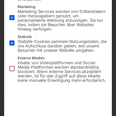
Marketing
Marketing Services werden von Drittanbietern
€
90,00
oder Herausgebern genutzt, um
personalisierte Werbung anzuzeigen. Sie tun
dies, indem sie Besucher über Websites
inkl. MwSt.
zzgl.
Versandkosten
hinweg verfolgen.
Lieferzeit:
ca. 2 - 3 Tage
Statistik
Statistik-Cookies sammeln Nutzungsdaten, die
Versandkosten Standard (Österreich):
€
10,00
uns Aufschluss darüber geben, wie unsere
Besucher mit unserer Website umgehen.
Bitte beachten Sie: Die Versandkosten gelten für Österreich.
Andere Länder können abweichen.
Externe Medien
Inhalte von Videoplattformen und Social-
Media-Plattformen werden standardmäßig
In den Warenkorb
blockiert. Wenn externe Services akzeptiert
werden, ist für den Zugriff auf diese Inhalte
keine manuelle Einwilligung mehr erforderlich.
Sie haben Fragen zu diesem
Artikel?
Gerne helfen wir Ihnen weiter.