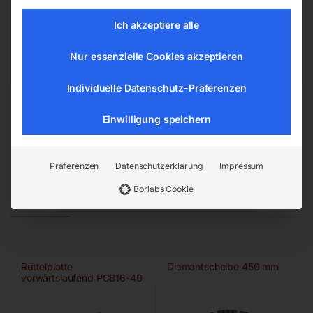
4911 Ried/Tumeltsham
Ich akzeptiere alle
office@elmag.at
Österreich
Nur essenzielle Cookies akzeptieren
Individuelle Datenschutz-Präferenzen
Einwilligung speichern
Präferenzen
Datenschutzerklärung
Impressum
Borlabs Cookie
Ähnliche Produkte
Rüttelplatte
Diamantscheibe 450 mm
vorwärtslaufend PCB16-40