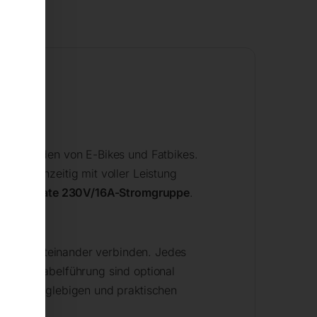
it
eitige Laden von E-Bikes und Fatbikes.
n gleichzeitig mit voller Leistung
ine
separate 230V/16A-Stromgruppe
.
nfach miteinander verbinden. Jedes
hützte Kabelführung sind optional
chen, langlebigen und praktischen