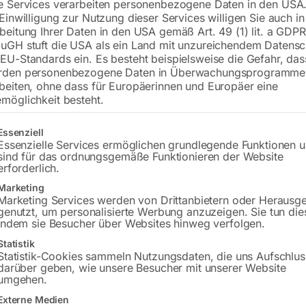
e Services verarbeiten personenbezogene Daten in den USA.
 Einwilligung zur Nutzung dieser Services willigen Sie auch in
€
486,00
–
€
2.094,00
beitung Ihrer Daten in den USA gemäß Art. 49 (1) lit. a GDPR
uGH stuft die USA als ein Land mit unzureichendem Datensc
inkl. MwSt.
Kostenloser Versand
EU-Standards ein. Es besteht beispielsweise die Gefahr, da
rden personenbezogene Daten in Überwachungsprogramme
Lieferzeit:
ca. 5 - 10 Werktage
beiten, ohne dass für Europäerinnen und Europäer eine
möglichkeit besteht.
Versandkosten Standard (Österreich):
€
Bitte beachten Sie: Die Versandkosten g
gt eine Liste der Service-Gruppen, für die eine Einwilligung erteilt w
Essenziell
Essenzielle Services ermöglichen grundlegende Funktionen 
sind für das ordnungsgemäße Funktionieren der Website
erforderlich.
Ausführung
Marketing
Marketing Services werden von Drittanbietern oder Herausg
genutzt, um personalisierte Werbung anzuzeigen. Sie tun die
Achsabstand
indem sie Besucher über Websites hinweg verfolgen.
Statistik
Statistik-Cookies sammeln Nutzungsdaten, die uns Aufschlus
darüber geben, wie unsere Besucher mit unserer Website
umgehen.
Externe Medien