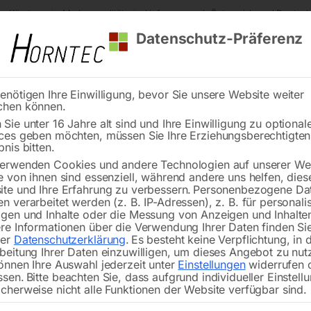
s Kärnten
Markenqualität
Lieferung nach Österreich und Deutsch
Datenschutz-Präferenz
enötigen Ihre Einwilligung, bevor Sie unsere Website weiter
chen können.
Reinigung
Schweißen
Stadtmobiliar
Stein
Sie unter 16 Jahre alt sind und Ihre Einwilligung zu optional
ces geben möchten, müssen Sie Ihre Erziehungsberechtigte
B2Minck Charge Fatbike
bnis bitten.
erwenden Cookies und andere Technologien auf unserer Web
🔍
e von ihnen sind essenziell, während andere uns helfen, dies
te und Ihre Erfahrung zu verbessern.
Personenbezogene Da
n verarbeitet werden (z. B. IP-Adressen), z. B. für personalis
gen und Inhalte oder die Messung von Anzeigen und Inhalte
Fahrrad P
re Informationen über die Verwendung Ihrer Daten finden Sie
rer
Datenschutzerklärung
.
Es besteht keine Verpflichtung, in 
beitung Ihrer Daten einzuwilligen, um dieses Angebot zu nut
önnen Ihre Auswahl jederzeit unter
Einstellungen
widerrufen 
ssen.
Bitte beachten Sie, dass aufgrund individueller Einstell
Komfort für Fahrrad und Radfahrer!
cherweise nicht alle Funktionen der Website verfügbar sind.