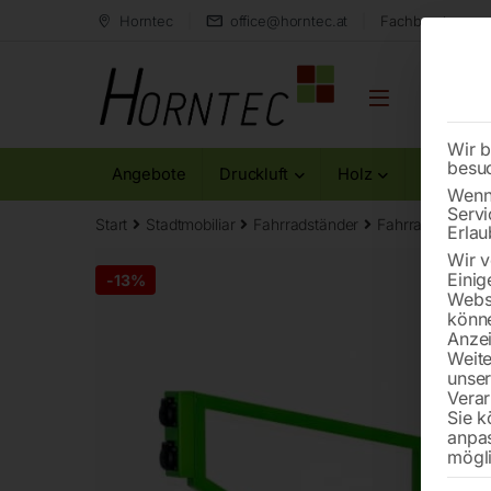
Horntec
office@horntec.at
Fachberatung au
Wir b
besu
Angebote
Druckluft
Holz
Metall
Wenn 
Servi
Start
Stadtmobiliar
Fahrradständer
Fahrrad Parker 
Erlau
Wir v
Einig
-
13%
Websi
könne
Anzei
Weite
unse
Verar
Sie k
anpa
mögli