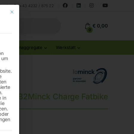
land
+43 4232 / 875 22
Mit diesem Button wird der Dialog geschlossen. Seine Funktionalität ist id
€
0,00
0
Stromaggregate
Werkstatt
en
n um
site.
e
ten
ierte
n.
arker B2Minck Charge Fatbike
 in
die
zen.
oder
ungen