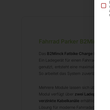
Fahrrad Parker B2Minck C
Das
B2Minck Fatbike Charge
bietet ei
Ein Ladegerät für einen Fahrradakku ve
genutzt, entsteht eine maximale Leist
So arbeitet das System zuverlässig und
Mehrere Module lassen sich über
hochw
Modul verfügt über
zwei Ladepunkte
un
verzinkte Kabelkanäle
erhältlich. Das
Lösung für moderne Fahrradabstellanla