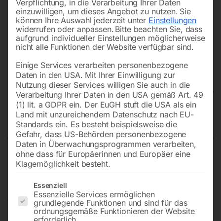
Verpflichtung, in die Verarbeitung Ihrer Daten
einzuwilligen, um dieses Angebot zu nutzen.
Sie
können Ihre Auswahl jederzeit unter
Einstellungen
widerrufen oder anpassen.
Bitte beachten Sie, dass
aufgrund individueller Einstellungen möglicherweise
nicht alle Funktionen der Website verfügbar sind.
Einige Services verarbeiten personenbezogene
Daten in den USA. Mit Ihrer Einwilligung zur
Nutzung dieser Services willigen Sie auch in die
Verarbeitung Ihrer Daten in den USA gemäß Art. 49
(1) lit. a GDPR ein. Der EuGH stuft die USA als ein
Land mit unzureichendem Datenschutz nach EU-
Hauswasserwerk DWS 1005C
Standards ein. Es besteht beispielsweise die
Gefahr, dass US-Behörden personenbezogene
Daten in Überwachungsprogrammen verarbeiten,
ohne dass für Europäerinnen und Europäer eine
mit robustem Pumpengehäuse aus Gusseisen
Klagemöglichkeit besteht.
Es folgt eine Liste der Service-Gruppen, für die eine Einwilligun
Essenziell
Essenzielle Services ermöglichen
€
264,00
grundlegende Funktionen und sind für das
ordnungsgemäße Funktionieren der Website
erforderlich.
inkl. MwSt.
zzgl.
Versandkosten