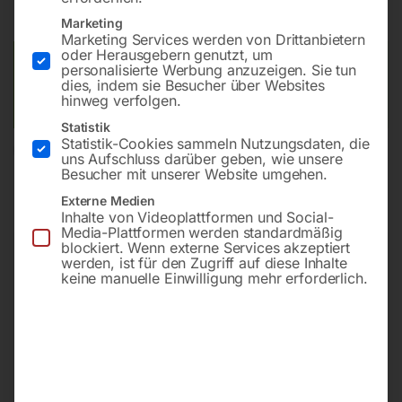
Lieferzeit:
ca. 5 - 10 Werktage
Marketing
Marketing Services werden von Drittanbietern
oder Herausgebern genutzt, um
Versandkosten Standard (Österreich):
€
40,00
personalisierte Werbung anzuzeigen. Sie tun
dies, indem sie Besucher über Websites
Bitte beachten Sie: Die Versandkosten gelten für Österreich.
hinweg verfolgen.
Andere Länder können abweichen.
Statistik
Statistik-Cookies sammeln Nutzungsdaten, die
In den Warenkorb
uns Aufschluss darüber geben, wie unsere
Besucher mit unserer Website umgehen.
Externe Medien
Inhalte von Videoplattformen und Social-
Media-Plattformen werden standardmäßig
Sie haben Fragen zu diesem
blockiert. Wenn externe Services akzeptiert
Artikel?
werden, ist für den Zugriff auf diese Inhalte
keine manuelle Einwilligung mehr erforderlich.
Gerne helfen wir Ihnen weiter.
Anfrageformular
office@horntec.at
+43 4232 / 875 22