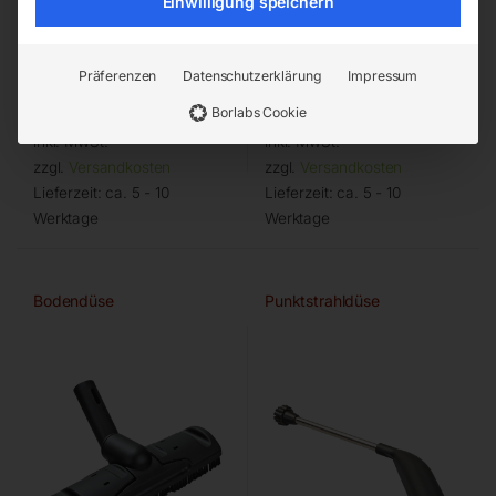
Einwilligung speichern
Präferenzen
Datenschutzerklärung
Impressum
€
18,00
€
6,60
Borlabs Cookie
inkl. MwSt.
inkl. MwSt.
zzgl.
Versandkosten
zzgl.
Versandkosten
Lieferzeit:
ca. 5 - 10
Lieferzeit:
ca. 5 - 10
Werktage
Werktage
Bodendüse
Punktstrahldüse