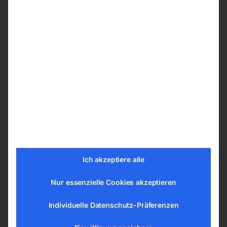
Das könnte dir auch gefallen …
Verlängerungsrohr 480 mm
Düsenkopf
Ich akzeptiere alle
Nur essenzielle Cookies akzeptieren
Individuelle Datenschutz-Präferenzen