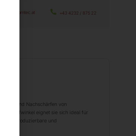
office@horntec.at
+43 4232 / 875 22
chleifen und Nachschärfen von
Schleifwinkel eignet sie sich ideal für
iente, reproduzierbare und