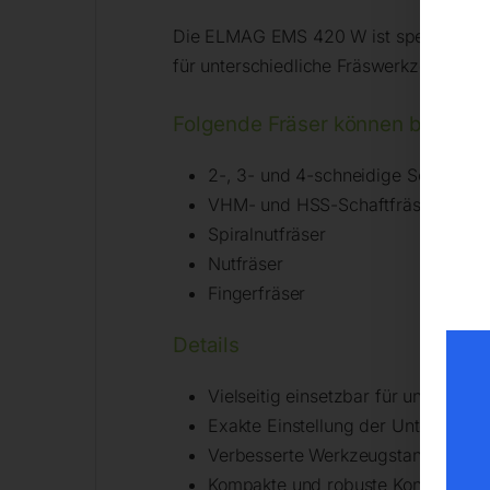
Die ELMAG EMS 420 W ist speziell zum 
für unterschiedliche Fräswerkzeuge und 
Folgende Fräser können bearbei
2-, 3- und 4-schneidige Schaftfräs
VHM- und HSS-Schaftfräser
Spiralnutfräser
Nutfräser
Fingerfräser
Details
Vielseitig einsetzbar für untersch
Exakte Einstellung der Unterkanten,
Verbesserte Werkzeugstandzeiten 
Kompakte und robuste Konstruktion 