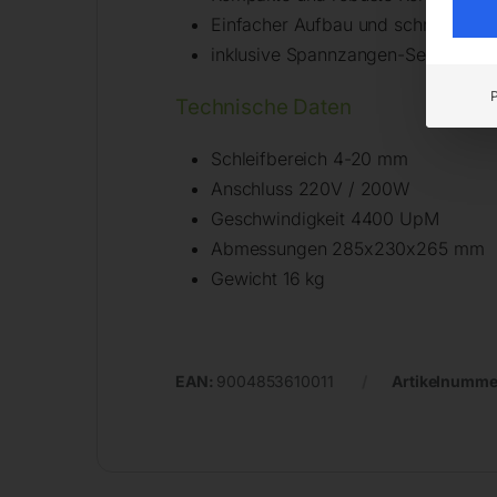
Einfacher Aufbau und schnelle Eins
inklusive Spannzangen-Set: 4 / 6 / 8
Technische Daten
Schleifbereich 4-20 mm
Anschluss 220V / 200W
Geschwindigkeit 4400 UpM
Abmessungen 285x230x265 mm
Gewicht 16 kg
EAN:
9004853610011
Artikelnumme