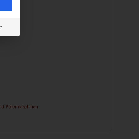
e
und Poliermaschinen