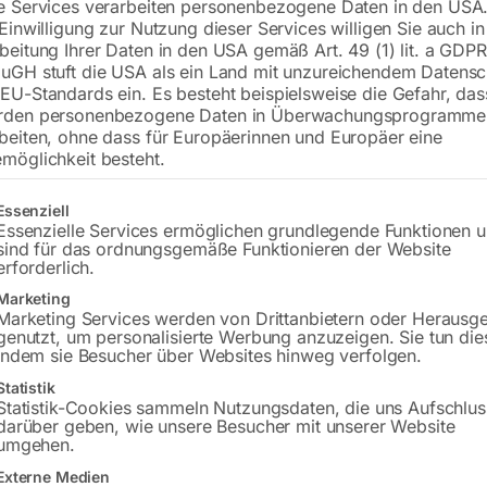
e Services verarbeiten personenbezogene Daten in den USA.
Anschluss 220V / 200W
 Einwilligung zur Nutzung dieser Services willigen Sie auch in
inklusive 9 Spannzangen (4,8,10,
beitung Ihrer Daten in den USA gemäß Art. 49 (1) lit. a GDPR
uGH stuft die USA als ein Land mit unzureichendem Datensc
EU-Standards ein. Es besteht beispielsweise die Gefahr, da
rden personenbezogene Daten in Überwachungsprogramme
€
1.020,00
€
1.356,00
beiten, ohne dass für Europäerinnen und Europäer eine
möglichkeit besteht.
inkl. MwSt.
zzgl.
Versandkosten
Lieferzeit:
ca. 2 - 3 Tage
gt eine Liste der Service-Gruppen, für die eine Einwilligung erteilt w
Essenziell
Essenzielle Services ermöglichen grundlegende Funktionen 
sind für das ordnungsgemäße Funktionieren der Website
Versandkosten Standard (Österreich):
€
erforderlich.
Bitte beachten Sie: Die Versandkosten g
Marketing
Marketing Services werden von Drittanbietern oder Herausg
In den 
genutzt, um personalisierte Werbung anzuzeigen. Sie tun die
indem sie Besucher über Websites hinweg verfolgen.
Statistik
Statistik-Cookies sammeln Nutzungsdaten, die uns Aufschlus
darüber geben, wie unsere Besucher mit unserer Website
Sie haben Frag
umgehen.
Externe Medien
Gerne hel