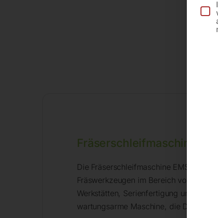
Fräserschleifmaschine E
Die Fräserschleifmaschine EMS 420 W v
Fräswerkzeugen im Bereich von 4 bis 20
Werkstätten, Serienfertigung und indust
wartungsarme Maschine, die Deine Fräs