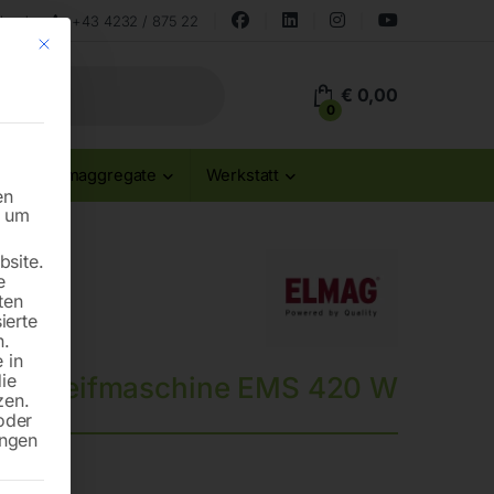
land
+43 4232 / 875 22
Mit diesem Button wird der Dialog geschlossen. Seine Funktionalität ist id
€
0,00
0
Stromaggregate
Werkstatt
en
n um
site.
e
ten
ierte
n.
 in
die
rschleifmaschine EMS 420 W
zen.
oder
ungen