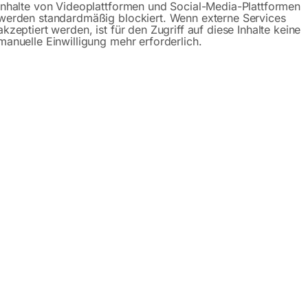
Inhalte von Videoplattformen und Social-Media-Plattformen
werden standardmäßig blockiert. Wenn externe Services
Anfrageformular
akzeptiert werden, ist für den Zugriff auf diese Inhalte keine
manuelle Einwilligung mehr erforderlich.
Beschreibung
Produktsicherheit
MS 420 W
on Elmag ist eine leistungsfähige Lösung für das präzise S
 mm. Durch ihre kompakte Bauform und die fein einstellbaren 
rielle Bearbeitung. Mit der EMS 420 W erhältst du eine effiz
er immer wieder in optimale Schneidqualität bringt.