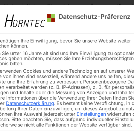
s Kärnten
Markenqualität
Lieferung nach Österreich und Deutsch
Datenschutz-Präferenz
enötigen Ihre Einwilligung, bevor Sie unsere Website weiter
chen können.
Reinigung
Schweißen
Stadtmobiliar
Stein
Sie unter 16 Jahre alt sind und Ihre Einwilligung zu optional
ces geben möchten, müssen Sie Ihre Erziehungsberechtigte
Fräserschleifmaschine EMS 420 W
bnis bitten.
erwenden Cookies und andere Technologien auf unserer Web
🔍
e von ihnen sind essenziell, während andere uns helfen, dies
te und Ihre Erfahrung zu verbessern.
Personenbezogene Da
n verarbeitet werden (z. B. IP-Adressen), z. B. für personalis
gen und Inhalte oder die Messung von Anzeigen und Inhalte
re Informationen über die Verwendung Ihrer Daten finden Sie
rer
Datenschutzerklärung
.
Es besteht keine Verpflichtung, in 
Fräse
beitung Ihrer Daten einzuwilligen, um dieses Angebot zu nut
önnen Ihre Auswahl jederzeit unter
Einstellungen
widerrufen 
ssen.
Bitte beachten Sie, dass aufgrund individueller Einstell
cherweise nicht alle Funktionen der Website verfügbar sind.
Schleifbereich 4-20 mm