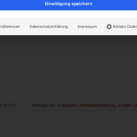
Einwilligung speichern
atzbereitschaft
 / 10 / 12 / 14 / 16 / 18 / 20 mm
Präferenzen
Datenschutzerklärung
Impressum
Borlabs Cooki
r:
61001
Kategorien:
Angebote
,
Metallbearbeitung
,
Schleif- 