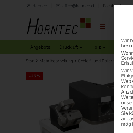
Horntec
office@horntec.at
Fachberatung au
Wir b
besu
Angebote
Druckluft
Holz
Metall
Wenn 
Servi
Start
Metallbearbeitung
Schleif- und Poliermaschinen
Erlau
Wir v
Einig
-
25%
Websi
könne
Anzei
Weite
unse
Verar
Sie k
anpa
mögli