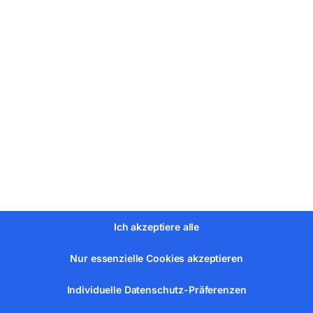
Nachschärfen von Schaftfräsern im Bereich Ø 4–20 mm ausgel
erlaubt die exakte Einstellung von Unterkanten, Mittelnut un
tet werden
er
Ich akzeptiere alle
iedliche Fräswerkzeuge
Nur essenzielle Cookies akzeptieren
 Mittelnut und Spiralwinkel
Individuelle Datenschutz-Präferenzen
durch präzises Nachschärfen
– ideal für Werkstatt & Produktion