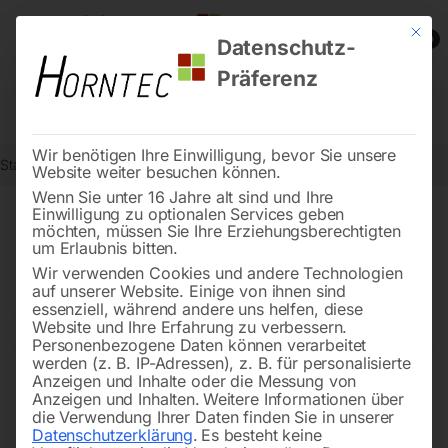
Mit die
0
Datenschutz-
Präferenz
Wir benötigen Ihre Einwilligung, bevor Sie unsere
Start
Inventurabverkauf
Website weiter besuchen können.
Wenn Sie unter 16 Jahre alt sind und Ihre
Einwilligung zu optionalen Services geben
möchten, müssen Sie Ihre Erziehungsberechtigten
Inventurabverkauf – Jetzt
um Erlaubnis bitten.
Restbestände und
Wir verwenden Cookies und andere Technologien
auf unserer Website. Einige von ihnen sind
Auslaufmodelle sichern!
essenziell, während andere uns helfen, diese
Website und Ihre Erfahrung zu verbessern.
Personenbezogene Daten können verarbeitet
werden (z. B. IP-Adressen), z. B. für personalisierte
Anzeigen und Inhalte oder die Messung von
Entdecken Sie attraktive Auslaufmodelle und
Anzeigen und Inhalten.
Weitere Informationen über
Restbestände zu stark reduzierten Preisen in unserem
die Verwendung Ihrer Daten finden Sie in unserer
Datenschutzerklärung
.
Es besteht keine
Inventurabverkauf – aber nur solange der Vorrat reicht!