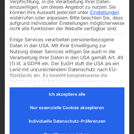
Verpflichtung, in die Verarbeitung Ihrer Daten
Profitieren Sie von erstklassigen Produkten, die wir
einzuwilligen, um dieses Angebot zu nutzen.
Sie
können Ihre Auswahl jederzeit unter
Einstellungen
aufgrund von Lagerbereinigung und Sortimentswechseln
widerrufen oder anpassen.
Bitte beachten Sie, dass
preisgünstig anbieten. Egal ob Schweißartikel,
aufgrund individueller Einstellungen möglicherweise
nicht alle Funktionen der Website verfügbar sind.
Metallbearbeitungsmaschinen oder Kompressoren, hier
finden Sie hochwertige Artikel zu unschlagbaren
Einige Services verarbeiten personenbezogene
Konditionen. Greifen Sie schnell zu und verpassen Sie
Daten in den USA. Mit Ihrer Einwilligung zur
Nutzung dieser Services willigen Sie auch in die
nicht die Chance auf Top-Produkte zum
Verarbeitung Ihrer Daten in den USA gemäß Art. 49
Schnäppchenpreis!
(1) lit. a GDPR ein. Der EuGH stuft die USA als ein
Land mit unzureichendem Datenschutz nach EU-
Standards ein. Es besteht beispielsweise die
Gefahr, dass US-Behörden personenbezogene
Daten in Überwachungsprogrammen verarbeiten,
Es wurden keine Produkte gefunden, die deiner Auswahl
ohne dass für Europäerinnen und Europäer eine
Ich akzeptiere alle
entsprechen.
Klagemöglichkeit besteht.
Nur essenzielle Cookies akzeptieren
Es folgt eine Liste der Service-Gruppen, für die eine Einwilligun
Essenziell
Essenzielle Services ermöglichen
Individuelle Datenschutz-Präferenzen
grundlegende Funktionen und sind für das
ordnungsgemäße Funktionieren der Website
erforderlich.