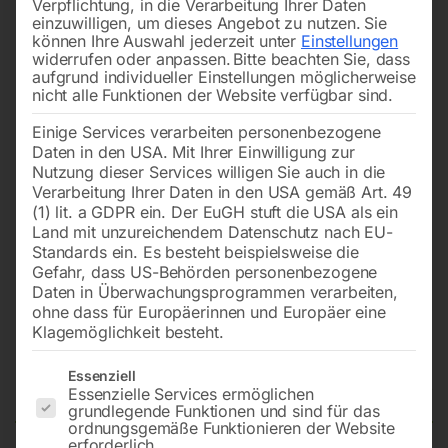
Verpflichtung, in die Verarbeitung Ihrer Daten
einzuwilligen, um dieses Angebot zu nutzen.
Sie
können Ihre Auswahl jederzeit unter
Einstellungen
widerrufen oder anpassen.
Bitte beachten Sie, dass
aufgrund individueller Einstellungen möglicherweise
nicht alle Funktionen der Website verfügbar sind.
Einige Services verarbeiten personenbezogene
Daten in den USA. Mit Ihrer Einwilligung zur
Nutzung dieser Services willigen Sie auch in die
Verarbeitung Ihrer Daten in den USA gemäß Art. 49
(1) lit. a GDPR ein. Der EuGH stuft die USA als ein
Land mit unzureichendem Datenschutz nach EU-
Standards ein. Es besteht beispielsweise die
Gefahr, dass US-Behörden personenbezogene
Daten in Überwachungsprogrammen verarbeiten,
ohne dass für Europäerinnen und Europäer eine
Klagemöglichkeit besteht.
Edelstahl-Reinigungsgerät ERG
Es folgt eine Liste der Service-Gruppen, für die eine Einwilligun
1000-Set
Essenziell
Essenzielle Services ermöglichen
grundlegende Funktionen und sind für das
ordnungsgemäße Funktionieren der Website
erforderlich.