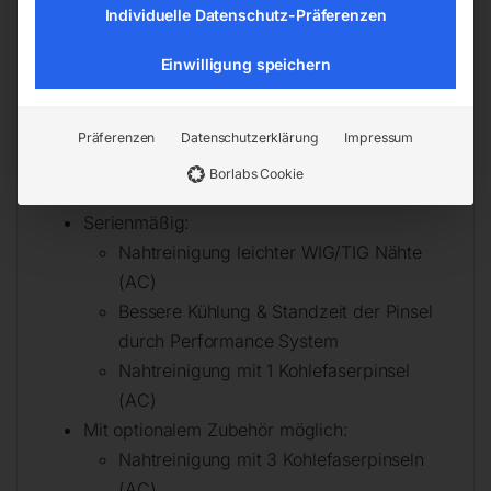
Weithalsbehälter
Individuelle Datenschutz-Präferenzen
2 Handsprühflaschen je 1 lt.
Latex-Handschuhe
Einwilligung speichern
Schutzbrille
Transportbox
Präferenzen
Datenschutzerklärung
Impressum
Funktionsübersicht
Borlabs Cookie
Serienmäßig:
Nahtreinigung leichter WIG/TIG Nähte
(AC)
Bessere Kühlung & Standzeit der Pinsel
durch Performance System
Nahtreinigung mit 1 Kohlefaserpinsel
(AC)
Mit optionalem Zubehör möglich:
Nahtreinigung mit 3 Kohlefaserpinseln
(AC)