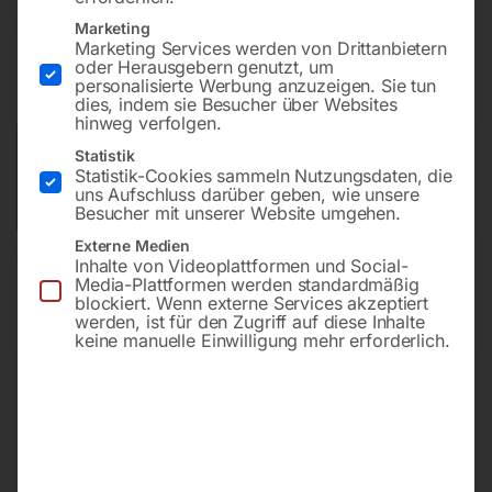
€
1.020,00
Marketing
€
1.236,00
Marketing Services werden von Drittanbietern
oder Herausgebern genutzt, um
inkl. MwSt.
zzgl.
Versandkosten
personalisierte Werbung anzuzeigen. Sie tun
Lieferzeit:
ca. 2 - 3 Tage
dies, indem sie Besucher über Websites
hinweg verfolgen.
Versandkosten Standard (Österreich):
€
10,00
Statistik
Statistik-Cookies sammeln Nutzungsdaten, die
Bitte beachten Sie: Die Versandkosten gelten für Österreich.
uns Aufschluss darüber geben, wie unsere
Andere Länder können abweichen.
Besucher mit unserer Website umgehen.
Externe Medien
In den Warenkorb
Inhalte von Videoplattformen und Social-
Media-Plattformen werden standardmäßig
blockiert. Wenn externe Services akzeptiert
werden, ist für den Zugriff auf diese Inhalte
keine manuelle Einwilligung mehr erforderlich.
Sie haben Fragen zu diesem
Artikel?
Gerne helfen wir Ihnen weiter.
Anfrageformular