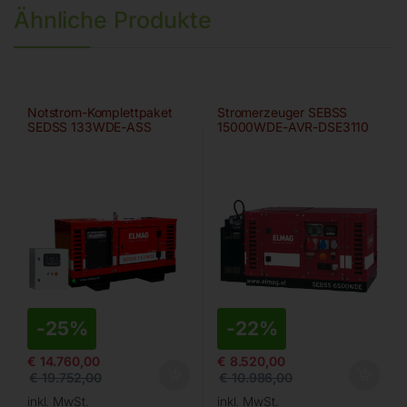
Ähnliche Produkte
Notstrom-Komplettpaket
Stromerzeuger SEBSS
SEDSS 133WDE-ASS
15000WDE-AVR-DSE3110
von ELMAG
-
25%
-
22%
€
14.760,00
€
8.520,00
€
19.752,00
€
10.986,00
inkl. MwSt.
inkl. MwSt.