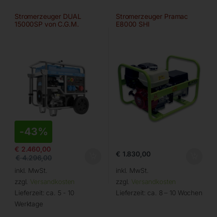
Stromerzeuger DUAL
Stromerzeuger Pramac
15000SP von C.G.M.
E8000 SHI
-
43%
€
2.460,00
€
1.830,00
€
4.296,00
inkl. MwSt.
inkl. MwSt.
zzgl.
Versandkosten
zzgl.
Versandkosten
Lieferzeit:
ca. 5 - 10
Lieferzeit:
ca. 8 – 10 Wochen
Werktage