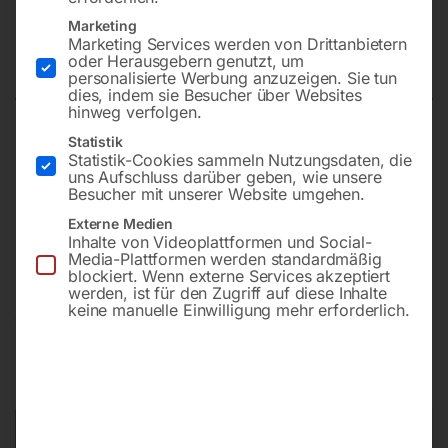
Notstrom-Komplettpaket SEDSS
Marketing
Marketing Services werden von Drittanbietern
133WDE-ASS
oder Herausgebern genutzt, um
personalisierte Werbung anzuzeigen. Sie tun
dies, indem sie Besucher über Websites
hinweg verfolgen.
Statistik
13,5 kVA max. / 11 kVA Dauer
Statistik-Cookies sammeln Nutzungsdaten, die
Umschaltautomatik 40 A
uns Aufschluss darüber geben, wie unsere
Besucher mit unserer Website umgehen.
Diesel | Kubota D902 (wassergekühlt) | 3000 U/min
Tank 25 l | Laufzeit ca. 7,6 h @ 75%
Externe Medien
Inhalte von Videoplattformen und Social-
komplett betriebsbereit und Anschlussfertig
Media-Plattformen werden standardmäßig
blockiert. Wenn externe Services akzeptiert
werden, ist für den Zugriff auf diese Inhalte
keine manuelle Einwilligung mehr erforderlich.
€
14.760,00
€
19.752,00
inkl. MwSt.
Kostenloser Versand
Lieferzeit:
ca. 2 - 3 Tage
Versandkosten Standard (Österreich):
€
0,00