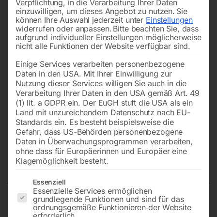
Verpflichtung, in die Verarbeitung Ihrer Daten
einzuwilligen, um dieses Angebot zu nutzen.
Sie
können Ihre Auswahl jederzeit unter
Einstellungen
widerrufen oder anpassen.
Bitte beachten Sie, dass
aufgrund individueller Einstellungen möglicherweise
nicht alle Funktionen der Website verfügbar sind.
Einige Services verarbeiten personenbezogene
Daten in den USA. Mit Ihrer Einwilligung zur
Nutzung dieser Services willigen Sie auch in die
Verarbeitung Ihrer Daten in den USA gemäß Art. 49
(1) lit. a GDPR ein. Der EuGH stuft die USA als ein
Land mit unzureichendem Datenschutz nach EU-
Standards ein. Es besteht beispielsweise die
Gefahr, dass US-Behörden personenbezogene
Daten in Überwachungsprogrammen verarbeiten,
ALU-Schweißdraht AlMg 5
ohne dass für Europäerinnen und Europäer eine
(3.3556)
Klagemöglichkeit besteht.
Es folgt eine Liste der Service-Gruppen, für die eine Einwilligun
Essenziell
Essenzielle Services ermöglichen
grundlegende Funktionen und sind für das
D 100 / 0,8 mm / 0,5 kg1 Stk. Packung – SB
ordnungsgemäße Funktionieren der Website
erforderlich.