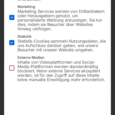
Marketing
Marketing Services werden von Drittanbietern
€
52,80
oder Herausgebern genutzt, um
personalisierte Werbung anzuzeigen. Sie tun
dies, indem sie Besucher über Websites
inkl. MwSt.
zzgl.
Versandkosten
hinweg verfolgen.
Lieferzeit:
ca. 2 - 3 Tage
Statistik
Statistik-Cookies sammeln Nutzungsdaten, die
Versandkosten Standard (Österreich):
€
10,00
uns Aufschluss darüber geben, wie unsere
Besucher mit unserer Website umgehen.
Bitte beachten Sie: Die Versandkosten gelten für Österreich.
Andere Länder können abweichen.
Externe Medien
Inhalte von Videoplattformen und Social-
Media-Plattformen werden standardmäßig
In den Warenkorb
blockiert. Wenn externe Services akzeptiert
werden, ist für den Zugriff auf diese Inhalte
keine manuelle Einwilligung mehr erforderlich.
Sie haben Fragen zu diesem
Artikel?
Gerne helfen wir Ihnen weiter.