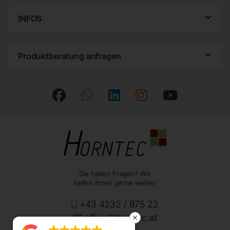
INFOS
Produktberatung anfragen
Sie haben Fragen? Wir
helfen Ihnen gerne weiter!
+43 4232 / 875 22
office@horntec.at