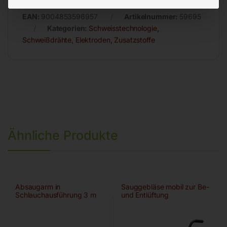
EAN:
9004853596957
Artikelnummer:
59695
Kategorien:
Schweisstechnologie
,
Schweißdrähte, Elektroden, Zusatzstoffe
Ähnliche Produkte
Absaugarm in
Sauggebläse mobil zur Be-
Schlauchausführung 3 m
und Entlüftung