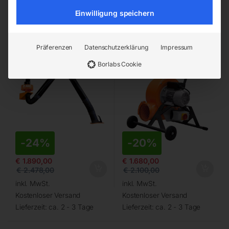
Einwilligung speichern
Abluftset mit Absaugarm
Sauggebläse mobil zur Be-
3m in Rohrausführung
und Entlüftung
Präferenzen
Datenschutzerklärung
Impressum
Borlabs Cookie
-
24%
-
20%
€
1.890,00
€
1.680,00
€
2.478,00
€
2.100,00
inkl. MwSt.
inkl. MwSt.
Kostenloser Versand
Kostenloser Versand
Lieferzeit:
ca. 2 - 3 Tage
Lieferzeit:
ca. 2 - 3 Tage