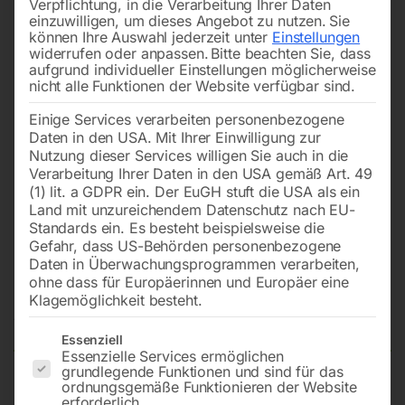
Verpflichtung, in die Verarbeitung Ihrer Daten
einzuwilligen, um dieses Angebot zu nutzen.
Sie
können Ihre Auswahl jederzeit unter
Einstellungen
widerrufen oder anpassen.
Bitte beachten Sie, dass
aufgrund individueller Einstellungen möglicherweise
nicht alle Funktionen der Website verfügbar sind.
Einige Services verarbeiten personenbezogene
Daten in den USA. Mit Ihrer Einwilligung zur
Nutzung dieser Services willigen Sie auch in die
Verarbeitung Ihrer Daten in den USA gemäß Art. 49
(1) lit. a GDPR ein. Der EuGH stuft die USA als ein
Land mit unzureichendem Datenschutz nach EU-
Standards ein. Es besteht beispielsweise die
Gefahr, dass US-Behörden personenbezogene
Daten in Überwachungsprogrammen verarbeiten,
Absaugarm in Rohrausführung
ohne dass für Europäerinnen und Europäer eine
Klagemöglichkeit besteht.
Nicht vorrätig
Verfügbarkeit:
Es folgt eine Liste der Service-Gruppen, für die eine Einwilligun
Essenziell
Essenzielle Services ermöglichen
grundlegende Funktionen und sind für das
ordnungsgemäße Funktionieren der Website
3 Meter, Ø 150mm inkl. Absaughaube und Wandhalter
erforderlich.