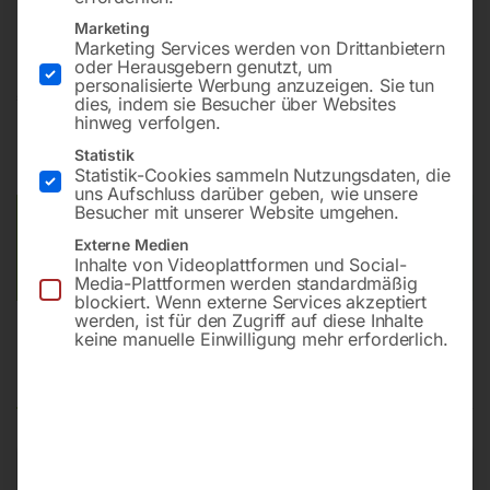
(Type Nr. 79 503)
Marketing
Marketing Services werden von Drittanbietern
oder Herausgebern genutzt, um
personalisierte Werbung anzuzeigen. Sie tun
€
1.512,00
dies, indem sie Besucher über Websites
hinweg verfolgen.
inkl. MwSt.
Kostenloser Versand
Statistik
Lieferzeit:
Auf Nachfrage
Statistik-Cookies sammeln Nutzungsdaten, die
uns Aufschluss darüber geben, wie unsere
Besucher mit unserer Website umgehen.
Versandkosten Standard (Österreich):
€
0,00
Externe Medien
Bitte beachten Sie: Die Versandkosten gelten für Österreich.
Inhalte von Videoplattformen und Social-
Andere Länder können abweichen.
Media-Plattformen werden standardmäßig
blockiert. Wenn externe Services akzeptiert
werden, ist für den Zugriff auf diese Inhalte
keine manuelle Einwilligung mehr erforderlich.
Beschreibung
Produktsicherheit