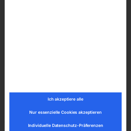
Absaugarm in Rohrausführung
Einfache Verstellung des Armes.
EAN:
9004853555503
Artikelnummer:
55550
Kategorien:
Absauganlagen
,
Schweisstechnologie
Ich akzeptiere alle
Ähnliche Produkte
Nur essenzielle Cookies akzeptieren
Individuelle Datenschutz-Präferenzen