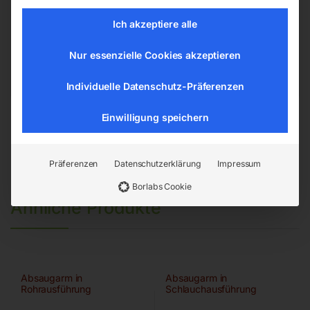
Hannesgrub Nord 19
Ich akzeptiere alle
4911 Ried/Tumeltsham
office@elmag.at
Nur essenzielle Cookies akzeptieren
Österreich
Individuelle Datenschutz-Präferenzen
Einwilligung speichern
Präferenzen
Datenschutzerklärung
Impressum
Borlabs Cookie
Ähnliche Produkte
Absaugarm in
Absaugarm in
Rohrausführung
Schlauchausführung