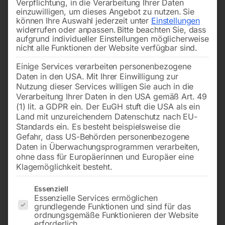
Verpflichtung, in die Verarbeitung Ihrer Daten
einzuwilligen, um dieses Angebot zu nutzen.
Sie
können Ihre Auswahl jederzeit unter
Einstellungen
widerrufen oder anpassen.
Bitte beachten Sie, dass
aufgrund individueller Einstellungen möglicherweise
nicht alle Funktionen der Website verfügbar sind.
Einige Services verarbeiten personenbezogene
Daten in den USA. Mit Ihrer Einwilligung zur
Nutzung dieser Services willigen Sie auch in die
Verarbeitung Ihrer Daten in den USA gemäß Art. 49
(1) lit. a GDPR ein. Der EuGH stuft die USA als ein
Land mit unzureichendem Datenschutz nach EU-
Standards ein. Es besteht beispielsweise die
Gefahr, dass US-Behörden personenbezogene
Daten in Überwachungsprogrammen verarbeiten,
Hauptfilter zu Schweißrauchfilter
ohne dass für Europäerinnen und Europäer eine
fahrbar
Klagemöglichkeit besteht.
Es folgt eine Liste der Service-Gruppen, für die eine Einwilligun
Essenziell
Essenzielle Services ermöglichen
grundlegende Funktionen und sind für das
& Filter-Table 58659 (Type 109 0010)
ordnungsgemäße Funktionieren der Website
erforderlich.