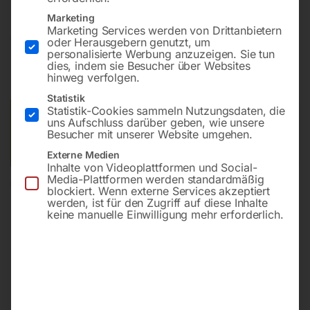
Marketing
Marketing Services werden von Drittanbietern
€
390,00
oder Herausgebern genutzt, um
personalisierte Werbung anzuzeigen. Sie tun
dies, indem sie Besucher über Websites
inkl. MwSt.
zzgl.
Versandkosten
hinweg verfolgen.
Lieferzeit:
ca. 2 - 3 Tage
Statistik
Statistik-Cookies sammeln Nutzungsdaten, die
Versandkosten Standard (Österreich):
€
10,00
uns Aufschluss darüber geben, wie unsere
Besucher mit unserer Website umgehen.
Bitte beachten Sie: Die Versandkosten gelten für Österreich.
Andere Länder können abweichen.
Externe Medien
Inhalte von Videoplattformen und Social-
Media-Plattformen werden standardmäßig
In den Warenkorb
blockiert. Wenn externe Services akzeptiert
werden, ist für den Zugriff auf diese Inhalte
keine manuelle Einwilligung mehr erforderlich.
Sie haben Fragen zu diesem
Artikel?
Gerne helfen wir Ihnen weiter.