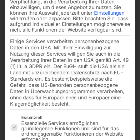
Verpflichtung, in die Verarbeitung Ihrer Daten
einzuwilligen, um dieses Angebot zu nutzen.
Sie
können Ihre Auswahl jederzeit unter
Einstellungen
widerrufen oder anpassen.
Bitte beachten Sie, dass
aufgrund individueller Einstellungen möglicherweise
nicht alle Funktionen der Website verfügbar sind.
Einige Services verarbeiten personenbezogene
Daten in den USA. Mit Ihrer Einwilligung zur
Nutzung dieser Services willigen Sie auch in die
Verarbeitung Ihrer Daten in den USA gemäß Art. 49
(1) lit. a GDPR ein. Der EuGH stuft die USA als ein
Land mit unzureichendem Datenschutz nach EU-
Standards ein. Es besteht beispielsweise die
Gefahr, dass US-Behörden personenbezogene
Daten in Überwachungsprogrammen verarbeiten,
ohne dass für Europäerinnen und Europäer eine
Klagemöglichkeit besteht.
Stampfer TCB-65
Es folgt eine Liste der Service-Gruppen, für die eine Einwilligun
Essenziell
Essenzielle Services ermöglichen
grundlegende Funktionen und sind für das
ordnungsgemäße Funktionieren der Website
mit Honda-Motor GXR120
erforderlich.