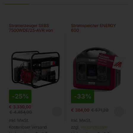
Stromerzeuger SEBS
Stromspeicher ENERGY
7500WDE/25-AVR von
600
ELMAG
-
25%
-
33%
€
3.330,00
€
384,00
€
571,20
€
4.464,00
inkl. MwSt.
inkl. MwSt.
Kostenloser Versand
zzgl.
Versandkosten