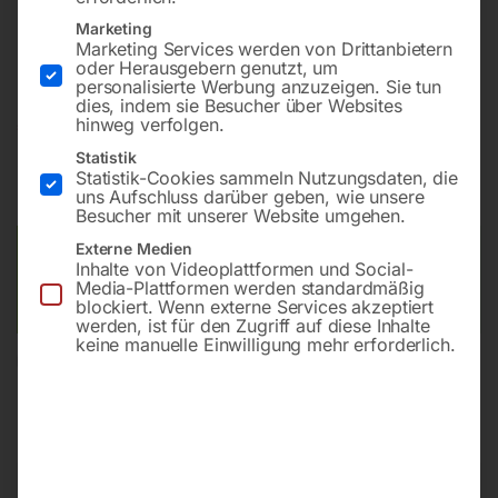
12.000 kg Zentrifugalkraft
Marketing
Stampffußbreite 285 mm
Marketing Services werden von Drittanbietern
oder Herausgebern genutzt, um
personalisierte Werbung anzuzeigen. Sie tun
dies, indem sie Besucher über Websites
hinweg verfolgen.
€
1.710,00
€
2.202,00
Statistik
inkl. MwSt.
Kostenloser Versand
Statistik-Cookies sammeln Nutzungsdaten, die
uns Aufschluss darüber geben, wie unsere
Lieferzeit:
ca. 2 - 3 Tage
Besucher mit unserer Website umgehen.
Externe Medien
Versandkosten Standard (Österreich):
€
0,00
Inhalte von Videoplattformen und Social-
Bitte beachten Sie: Die Versandkosten gelten für Österreich.
Media-Plattformen werden standardmäßig
blockiert. Wenn externe Services akzeptiert
Andere Länder können abweichen.
werden, ist für den Zugriff auf diese Inhalte
keine manuelle Einwilligung mehr erforderlich.
In den Warenkorb
Sie haben Fragen zu diesem