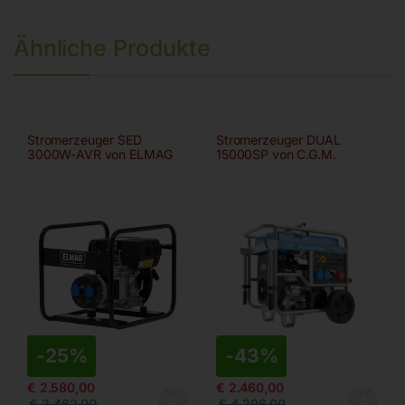
Ähnliche Produkte
Stromerzeuger SED
Stromerzeuger DUAL
3000W-AVR von ELMAG
15000SP von C.G.M.
-
25%
-
43%
€
2.580,00
€
2.460,00
€
3.462,00
€
4.296,00