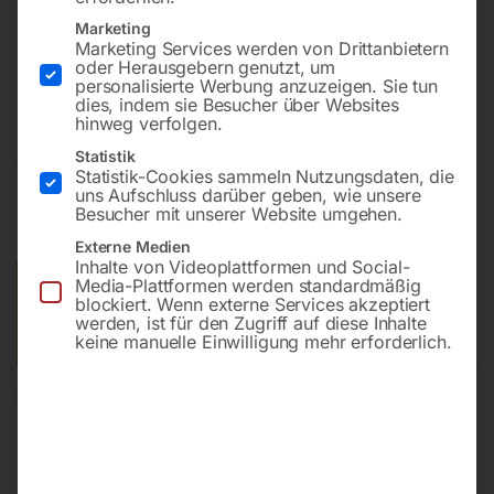
mit Honda-Motor GX160
Marketing
Marketing Services werden von Drittanbietern
24 kN Zentrifugalkraf
oder Herausgebern genutzt, um
mit Schutzrahmen aus Stahl
personalisierte Werbung anzuzeigen. Sie tun
dies, indem sie Besucher über Websites
hinweg verfolgen.
Statistik
€
2.640,00
€
3.330,00
Statistik-Cookies sammeln Nutzungsdaten, die
uns Aufschluss darüber geben, wie unsere
inkl. MwSt.
Kostenloser Versand
Besucher mit unserer Website umgehen.
Lieferzeit:
Versandbereit in KW 42/2026
Externe Medien
Inhalte von Videoplattformen und Social-
Media-Plattformen werden standardmäßig
Versandkosten Standard (Österreich):
€
0,00
blockiert. Wenn externe Services akzeptiert
Bitte beachten Sie: Die Versandkosten gelten für Österreich.
werden, ist für den Zugriff auf diese Inhalte
Andere Länder können abweichen.
keine manuelle Einwilligung mehr erforderlich.
In den Warenkorb