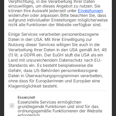
Verpflichtung, in die Verarbeitung Ihrer Daten
einzuwilligen, um dieses Angebot zu nutzen.
Sie
können Ihre Auswahl jederzeit unter
Einstellungen
widerrufen oder anpassen.
Bitte beachten Sie, dass
aufgrund individueller Einstellungen möglicherweise
nicht alle Funktionen der Website verfügbar sind.
Einige Services verarbeiten personenbezogene
Daten in den USA. Mit Ihrer Einwilligung zur
Nutzung dieser Services willigen Sie auch in die
Verarbeitung Ihrer Daten in den USA gemäß Art. 49
(1) lit. a GDPR ein. Der EuGH stuft die USA als ein
Land mit unzureichendem Datenschutz nach EU-
Standards ein. Es besteht beispielsweise die
Gefahr, dass US-Behörden personenbezogene
Daten in Überwachungsprogrammen verarbeiten,
ohne dass für Europäerinnen und Europäer eine
Klagemöglichkeit besteht.
Rüttelplatte reversierbar RPB24-
Es folgt eine Liste der Service-Gruppen, für die eine Einwilligun
50
Essenziell
Essenzielle Services ermöglichen
grundlegende Funktionen und sind für das
ordnungsgemäße Funktionieren der Website
erforderlich.