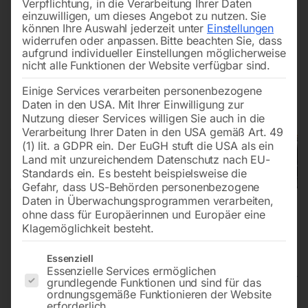
Verpflichtung, in die Verarbeitung Ihrer Daten
einzuwilligen, um dieses Angebot zu nutzen.
Sie
können Ihre Auswahl jederzeit unter
Einstellungen
widerrufen oder anpassen.
Bitte beachten Sie, dass
aufgrund individueller Einstellungen möglicherweise
nicht alle Funktionen der Website verfügbar sind.
Einige Services verarbeiten personenbezogene
Daten in den USA. Mit Ihrer Einwilligung zur
Nutzung dieser Services willigen Sie auch in die
Verarbeitung Ihrer Daten in den USA gemäß Art. 49
(1) lit. a GDPR ein. Der EuGH stuft die USA als ein
Land mit unzureichendem Datenschutz nach EU-
Standards ein. Es besteht beispielsweise die
Gefahr, dass US-Behörden personenbezogene
Daten in Überwachungsprogrammen verarbeiten,
ohne dass für Europäerinnen und Europäer eine
Klagemöglichkeit besteht.
Es folgt eine Liste der Service-Gruppen, für die eine Einwilligun
Essenziell
Essenzielle Services ermöglichen
grundlegende Funktionen und sind für das
ordnungsgemäße Funktionieren der Website
Edelstahl Schweiß Hubtisch
erforderlich.