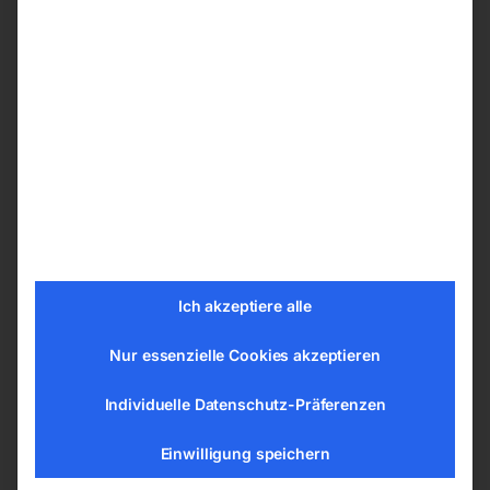
umlaufende Sicherheitsleiste sorgt für ein
sofortiges Abschalten des Hubtischen beim
Senkvorgang, wenn sich ein Hindernis im
Senkbereich befindet.
Die Edelstahl Schweißplatte am
Hubtisch
Die rostfreien Schweißtische der INOX-Serie
sind aus rostfreiem Stahl der Güte 1.4301
gefertigt der eine bessere elektrische
Ich akzeptiere alle
Leitfähigkeit im Vergleich zum gewöhnlichen
Stahl hat – elektrischer Widerstand bei 20°C =
Nur essenzielle Cookies akzeptieren
0,73 (Ω mm²)/m. Sie können von Ihnen überall
Individuelle Datenschutz-Präferenzen
dort eingesetzt werden, wo ein präzises
Schweißen von rostfreiem Stahl erforderlich ist-
Einwilligung speichern
> Die rostfreien Schweißtische sind durch hohe