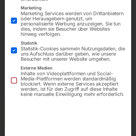
PLUS 1500×1000 mm 16-50×50
Marketing
Marketing Services werden von Drittanbietern
oder Herausgebern genutzt, um
personalisierte Werbung anzuzeigen. Sie tun
dies, indem sie Besucher über Websites
hinweg verfolgen.
Plattform 1500×1000 mm
Bohrung ø16
Statistik
Statistik-Cookies sammeln Nutzungsdaten, die
Gitter 50×50
uns Aufschluss darüber geben, wie unsere
Besucher mit unserer Website umgehen.
Externe Medien
€
9.420,00
Inhalte von Videoplattformen und Social-
Media-Plattformen werden standardmäßig
blockiert. Wenn externe Services akzeptiert
inkl. MwSt.
Kostenloser Versand
werden, ist für den Zugriff auf diese Inhalte
Lieferzeit:
ca. 8 – 10 Wochen
keine manuelle Einwilligung mehr erforderlich.
Versandkosten Standard (Österreich):
€
0,00
Bitte beachten Sie: Die Versandkosten gelten für Österreich.
Andere Länder können abweichen.