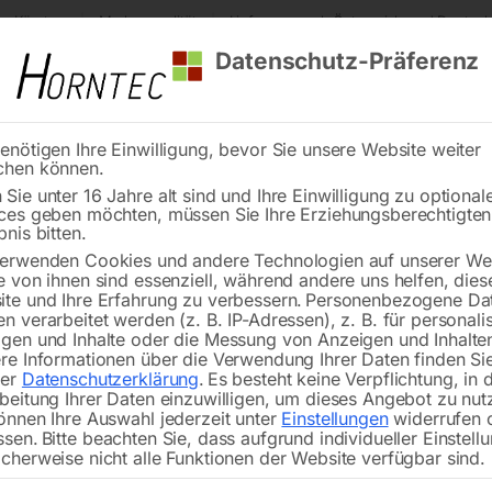
s Kärnten
Markenqualität
Lieferung nach Österreich und Deutsch
Datenschutz-Präferenz
enötigen Ihre Einwilligung, bevor Sie unsere Website weiter
chen können.
Reinigung
Schweißen
Stadtmobiliar
Stein
Sie unter 16 Jahre alt sind und Ihre Einwilligung zu optional
ces geben möchten, müssen Sie Ihre Erziehungsberechtigte
stahl Schweiß Hubtisch PRO 2400×1200 mm 28-100×100
bnis bitten.
erwenden Cookies und andere Technologien auf unserer Web
🔍
e von ihnen sind essenziell, während andere uns helfen, dies
te und Ihre Erfahrung zu verbessern.
Personenbezogene Da
n verarbeitet werden (z. B. IP-Adressen), z. B. für personalis
gen und Inhalte oder die Messung von Anzeigen und Inhalte
re Informationen über die Verwendung Ihrer Daten finden Sie
rer
Datenschutzerklärung
.
Es besteht keine Verpflichtung, in 
Edelstahl Schweiß
beitung Ihrer Daten einzuwilligen, um dieses Angebot zu nut
önnen Ihre Auswahl jederzeit unter
Einstellungen
widerrufen 
ssen.
Bitte beachten Sie, dass aufgrund individueller Einstell
cherweise nicht alle Funktionen der Website verfügbar sind.