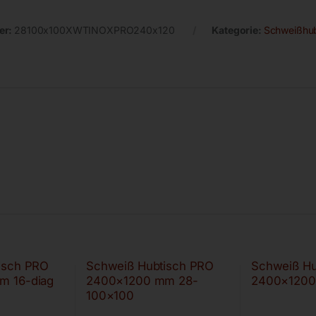
er:
28100x100XWTINOXPRO240x120
Kategorie:
Schweißhub
isch PRO
Schweiß Hubtisch PRO
Schweiß Hu
m 16-diag
2400×1200 mm 28-
2400×1200
100×100