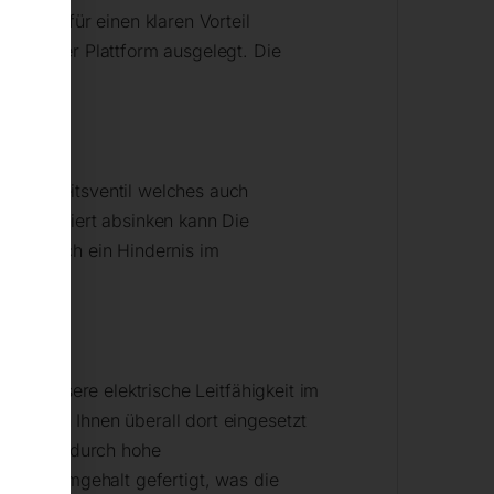
ischen für einen klaren Vorteil
t auf der Plattform ausgelegt. Die
Sicherheitsventil welches auch
nkontrolliert absinken kann Die
 wenn sich ein Hindernis im
ine bessere elektrische Leitfähigkeit im
nen von Ihnen überall dort eingesetzt
sche sind durch hohe
hem Chromgehalt gefertigt, was die