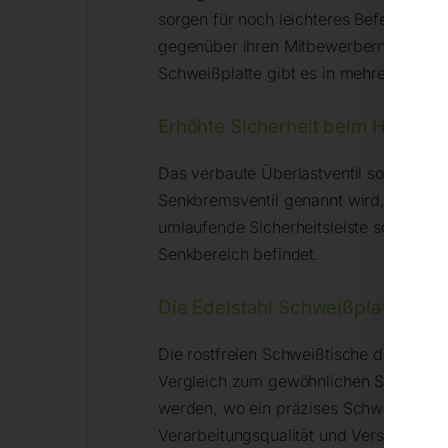
sorgen für noch leichteres Befestigen i
gegenüber ihren Mitbewerbern! Der Hubt
Schweißplatte gibt es in mehreren ver
Erhöhte Sicherheit beim Hubtisch
Das verbaute Überlastventil sorgt daf
Senkbremsventil genannt wird, sorgt da
umlaufende Sicherheitsleiste sorgt für
Senkbereich befindet.
Die Edelstahl Schweißplatte am 
Die rostfreien Schweißtische der INOX-S
Vergleich zum gewöhnlichen Stahl hat –
werden, wo ein präzises Schweißen von 
Verarbeitungsqualität und Verschleißfe