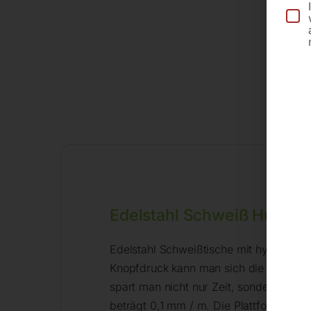
Edelstahl Schweiß Hubti
Edelstahl Schweißtische mit hydrauli
Knopfdruck kann man sich die Höhe für
spart man nicht nur Zeit, sondern verhi
beträgt 0,1 mm / m. Die Plattform bei 