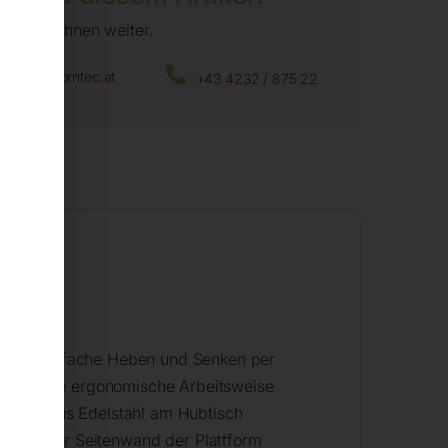
fen wir Ihnen weiter.
office@horntec.at
+43 4232 / 875 22
it
h das einfache Heben und Senken per
 Durch die ergonomische Arbeitsweise
ßplatte aus Edelstahl am Hubtisch
ihen in der Seitenwand der Plattform