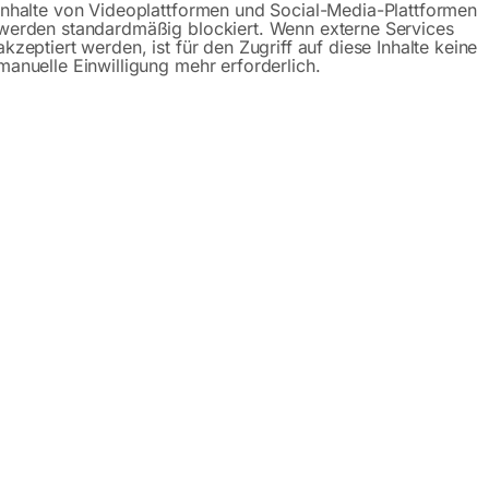
Inhalte von Videoplattformen und Social-Media-Plattformen
werden standardmäßig blockiert. Wenn externe Services
Gerne hel
akzeptiert werden, ist für den Zugriff auf diese Inhalte keine
manuelle Einwilligung mehr erforderlich.
Anfrageformular
Beschreibung
Specification
Produktsicherhe
sch PRO 2400×1200 mm 28-100×100
schem Hebesystem sind sogenannte Schweiß-Hubtische. Durc
 das Schweißen oder auch andere Arbeiten ideal einstellen.
ndert auch Ausfälle der Mitarbeiter. Die Ebenheit der Schwei
der
Schweiß Hubtisch PRO Serie ist 15mm dick
. Die 3 Lochre