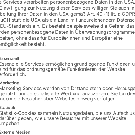
e Services verarbeiten personenbezogene Daten in den USA.
 Einwilligung zur Nutzung dieser Services willigen Sie auch in
Plattform 2400×1200 mm
beitung Ihrer Daten in den USA gemäß Art. 49 (1) lit. a GDPR
Bohrung ø28
uGH stuft die USA als ein Land mit unzureichendem Datensc
Gitter 100×100
EU-Standards ein. Es besteht beispielsweise die Gefahr, da
rden personenbezogene Daten in Überwachungsprogramme
beiten, ohne dass für Europäerinnen und Europäer eine
möglichkeit besteht.
€
19.056,00
gt eine Liste der Service-Gruppen, für die eine Einwilligung erteilt w
Essenziell
inkl. MwSt.
Kostenloser Versand
Essenzielle Services ermöglichen grundlegende Funktionen 
Lieferzeit:
ca. 8 – 10 Wochen
sind für das ordnungsgemäße Funktionieren der Website
erforderlich.
Versandkosten Standard (Österreich):
€
Marketing
Bitte beachten Sie: Die Versandkosten g
Marketing Services werden von Drittanbietern oder Herausg
genutzt, um personalisierte Werbung anzuzeigen. Sie tun die
indem sie Besucher über Websites hinweg verfolgen.
In den 
Statistik
Statistik-Cookies sammeln Nutzungsdaten, die uns Aufschlus
darüber geben, wie unsere Besucher mit unserer Website
umgehen.
Sie haben Frag
Externe Medien