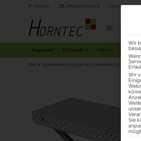
Horntec
office@horntec.at
Fachberatung au
Wir b
besu
Angebote
Druckluft
Holz
Metall
Wenn 
Servi
Start
Schweisstechnologie
Schweißhubtische
Edel
Erlau
Wir v
Einig
Websi
könne
Anzei
Weite
unse
Verar
Sie k
anpa
mögli