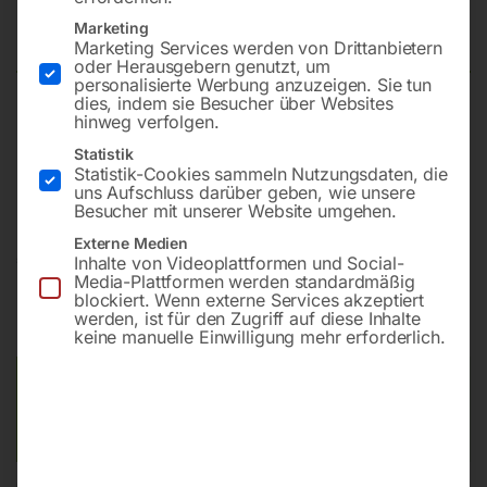
1500×1480 mm 28-100×100
Marketing
Marketing Services werden von Drittanbietern
oder Herausgebern genutzt, um
personalisierte Werbung anzuzeigen. Sie tun
dies, indem sie Besucher über Websites
hinweg verfolgen.
Plattform 1500×1480 mm
Bohrung ø28
Statistik
Statistik-Cookies sammeln Nutzungsdaten, die
Gitter 100×100
uns Aufschluss darüber geben, wie unsere
Besucher mit unserer Website umgehen.
Externe Medien
€
14.760,00
Inhalte von Videoplattformen und Social-
Media-Plattformen werden standardmäßig
blockiert. Wenn externe Services akzeptiert
inkl. MwSt.
Kostenloser Versand
werden, ist für den Zugriff auf diese Inhalte
Lieferzeit:
ca. 8 – 10 Wochen
keine manuelle Einwilligung mehr erforderlich.
Versandkosten Standard (Österreich):
€
0,00
Bitte beachten Sie: Die Versandkosten gelten für Österreich.
Andere Länder können abweichen.