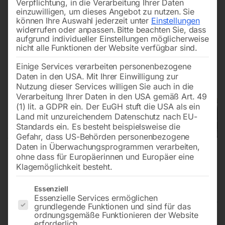
Verpflichtung, in die Verarbeitung Ihrer Daten
einzuwilligen, um dieses Angebot zu nutzen.
Sie
können Ihre Auswahl jederzeit unter
Einstellungen
widerrufen oder anpassen.
Bitte beachten Sie, dass
aufgrund individueller Einstellungen möglicherweise
nicht alle Funktionen der Website verfügbar sind.
Einige Services verarbeiten personenbezogene
Daten in den USA. Mit Ihrer Einwilligung zur
Nutzung dieser Services willigen Sie auch in die
Verarbeitung Ihrer Daten in den USA gemäß Art. 49
(1) lit. a GDPR ein. Der EuGH stuft die USA als ein
Land mit unzureichendem Datenschutz nach EU-
Standards ein. Es besteht beispielsweise die
Gefahr, dass US-Behörden personenbezogene
Daten in Überwachungsprogrammen verarbeiten,
ohne dass für Europäerinnen und Europäer eine
Klagemöglichkeit besteht.
Es folgt eine Liste der Service-Gruppen, für die eine Einwilligun
Essenziell
Essenzielle Services ermöglichen
grundlegende Funktionen und sind für das
ordnungsgemäße Funktionieren der Website
Edelstahl Schweiß Hubtisch PRO
erforderlich.