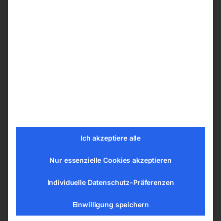
umlaufende Sicherheitsleiste sorgt für ein
sofortiges Abschalten des Hubtischen beim
Senkvorgang, wenn sich ein Hindernis im
Senkbereich befindet.
Die Edelstahl Schweißplatte am
Hubtisch
Die rostfreien Schweißtische der INOX-Serie
sind aus rostfreiem Stahl der Güte 1.4301
gefertigt der eine bessere elektrische
Ich akzeptiere alle
Leitfähigkeit im Vergleich zum gewöhnlichen
Stahl hat – elektrischer Widerstand bei 20°C =
Nur essenzielle Cookies akzeptieren
0,73 (Ω mm²)/m. Sie können von Ihnen überall
Individuelle Datenschutz-Präferenzen
dort eingesetzt werden, wo ein präzises
Schweißen von rostfreiem Stahl erforderlich ist-
Einwilligung speichern
> Die rostfreien Schweißtische sind durch hohe