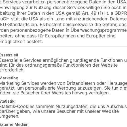
€
81,00
e Services verarbeiten personenbezogene Daten in den USA.
 Einwilligung zur Nutzung dieser Services willigen Sie auch in
beitung Ihrer Daten in den USA gemäß Art. 49 (1) lit. a GDPR
inkl. MwSt.
zzgl.
Versandkosten
uGH stuft die USA als ein Land mit unzureichendem Datensc
Lieferzeit:
Versandbereit in KW 32/2026
EU-Standards ein. Es besteht beispielsweise die Gefahr, da
rden personenbezogene Daten in Überwachungsprogramme
Versandkosten Standard (Österreich):
€
beiten, ohne dass für Europäerinnen und Europäer eine
Bitte beachten Sie: Die Versandkosten g
möglichkeit besteht.
gt eine Liste der Service-Gruppen, für die eine Einwilligung erteilt w
Essenziell
In den 
Essenzielle Services ermöglichen grundlegende Funktionen 
sind für das ordnungsgemäße Funktionieren der Website
erforderlich.
Marketing
Sie haben Frag
Marketing Services werden von Drittanbietern oder Herausg
genutzt, um personalisierte Werbung anzuzeigen. Sie tun die
indem sie Besucher über Websites hinweg verfolgen.
Gerne hel
Statistik
Statistik-Cookies sammeln Nutzungsdaten, die uns Aufschlus
Anfrageformular
darüber geben, wie unsere Besucher mit unserer Website
umgehen.
Externe Medien