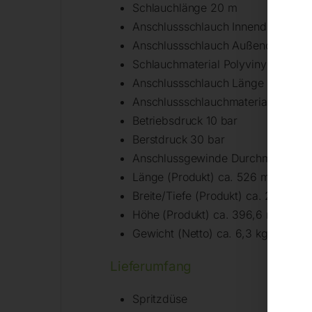
Schlauchlänge 20 m
Anschlussschlauch Innendurchmes
Anschlussschlauch Außendurchme
Schlauchmaterial Polyvinylchlorid
Anschlussschlauch Länge 2 m
Anschlussschlauchmaterial Polyviny
Betriebsdruck 10 bar
Berstdruck 30 bar
Anschlussgewinde Durchmesser ¾
Länge (Produkt) ca. 526 mm
Breite/Tiefe (Produkt) ca. 200,5 
Höhe (Produkt) ca. 396,6 mm
Gewicht (Netto) ca. 6,3 kg
Lieferumfang
Spritzdüse