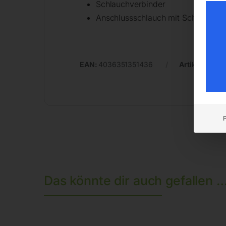
Schlauchverbinder
Anschlussschlauch mit Schlauchst
EAN:
4036351351436
Artikelnumm
Das könnte dir auch gefallen 