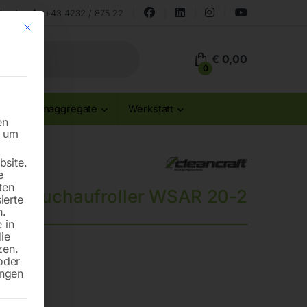
land
+43 4232 / 875 22
Mit diesem Button wird der Dialog geschlossen. Seine Funktionalität ist id
€
0,00
0
Stromaggregate
Werkstatt
en
n um
site.
e
ten
chlauchaufroller WSAR 20-2
ierte
n.
 in
die
zen.
oder
ungen