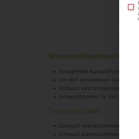
Be
Wasserschlauchaufroller
Schlagfestes Kunststoffgehäuse
Um 180° schwenkbare Halterung f
Schlauch kann problemlos an belieb
Schlauchtrommel für die Lagerung
Technische Details
Schlauch Innendurchmesser 11 mm
Schlauch Außendurchmesser 15 