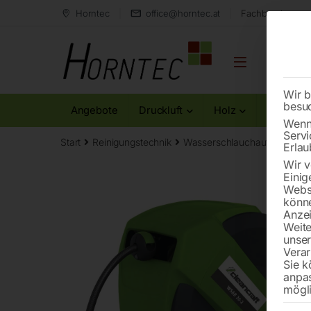
Horntec
office@horntec.at
Fachberatung au
Wir b
besu
Angebote
Druckluft
Holz
Metall
Wenn 
Servi
Start
Reinigungstechnik
Wasserschlauchaufroller
W
Erlau
Wir v
Einig
Websi
könne
Anzei
Weite
unse
Verar
Sie k
anpa
mögli