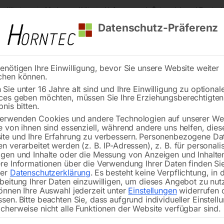
s Kärnten
Markenqualität
Lieferung nach Österreich und Deutsch
Datenschutz-Präferenz
enötigen Ihre Einwilligung, bevor Sie unsere Website weiter
chen können.
Reinigung
Schweißen
Stadtmobiliar
Stein
Sie unter 16 Jahre alt sind und Ihre Einwilligung zu optional
ces geben möchten, müssen Sie Ihre Erziehungsberechtigte
asserschlauchaufroller WSAR 20-2
bnis bitten.
erwenden Cookies und andere Technologien auf unserer Web
🔍
e von ihnen sind essenziell, während andere uns helfen, dies
te und Ihre Erfahrung zu verbessern.
Personenbezogene Da
Wassers
n verarbeitet werden (z. B. IP-Adressen), z. B. für personalis
gen und Inhalte oder die Messung von Anzeigen und Inhalte
re Informationen über die Verwendung Ihrer Daten finden Sie
rer
Datenschutzerklärung
.
Es besteht keine Verpflichtung, in 
beitung Ihrer Daten einzuwilligen, um dieses Angebot zu nut
mit Aufroll-Automatik
önnen Ihre Auswahl jederzeit unter
Einstellungen
widerrufen 
ssen.
Bitte beachten Sie, dass aufgrund individueller Einstell
cherweise nicht alle Funktionen der Website verfügbar sind.