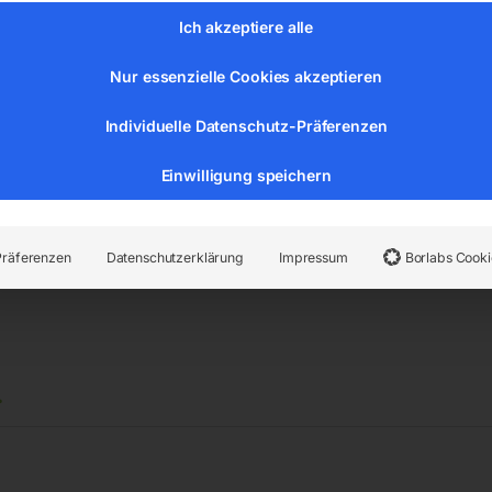
Ich akzeptiere alle
ück
Nur essenzielle Cookies akzeptieren
Individuelle Datenschutz-Präferenzen
er:
7560120
Kategorien:
Reinigungstechnik
,
Wasserschlauchau
Einwilligung speichern
Präferenzen
Datenschutzerklärung
Impressum
Borlabs Cooki
…