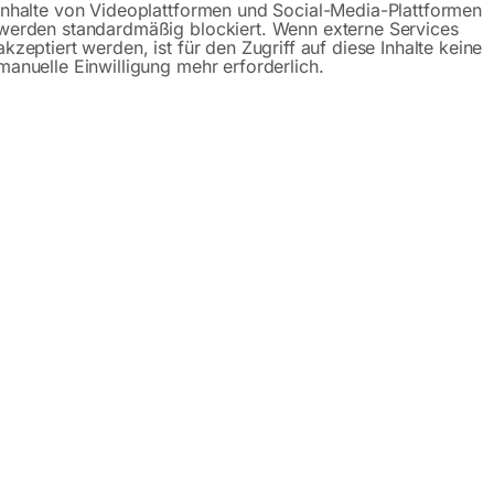
Inhalte von Videoplattformen und Social-Media-Plattformen
werden standardmäßig blockiert. Wenn externe Services
akzeptiert werden, ist für den Zugriff auf diese Inhalte keine
schreibung
Produktsicherheit
Betriebsanlei
manuelle Einwilligung mehr erforderlich.
 WSAR 20-2
ür die Wandmontage
iger Stelle arretiert oder automatisch aufgerollt werden
 einfach am Tragegriff aus Wandhalterung entnehmbar
mm