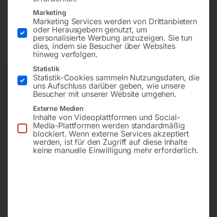
Marketing
Marketing Services werden von Drittanbietern
€
540,00
oder Herausgebern genutzt, um
personalisierte Werbung anzuzeigen. Sie tun
dies, indem sie Besucher über Websites
inkl. MwSt.
zzgl.
Versandkosten
hinweg verfolgen.
Lieferzeit:
ca. 2 - 3 Tage
Statistik
Statistik-Cookies sammeln Nutzungsdaten, die
Versandkosten Standard (Österreich):
€
10,00
uns Aufschluss darüber geben, wie unsere
Besucher mit unserer Website umgehen.
Bitte beachten Sie: Die Versandkosten gelten für Österreich.
Andere Länder können abweichen.
Externe Medien
Inhalte von Videoplattformen und Social-
Media-Plattformen werden standardmäßig
In den Warenkorb
blockiert. Wenn externe Services akzeptiert
werden, ist für den Zugriff auf diese Inhalte
keine manuelle Einwilligung mehr erforderlich.
Sie haben Fragen zu diesem
Artikel?
Gerne helfen wir Ihnen weiter.