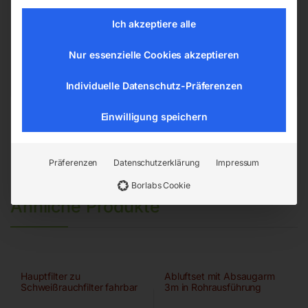
Hannesgrub Nord 19
Ich akzeptiere alle
4911 Ried/Tumeltsham
office@elmag.at
Nur essenzielle Cookies akzeptieren
Österreich
Individuelle Datenschutz-Präferenzen
Einwilligung speichern
Präferenzen
Datenschutzerklärung
Impressum
Borlabs Cookie
Ähnliche Produkte
Hauptfilter zu
Abluftset mit Absaugarm
Schweißrauchfilter fahrbar
3m in Rohrausführung