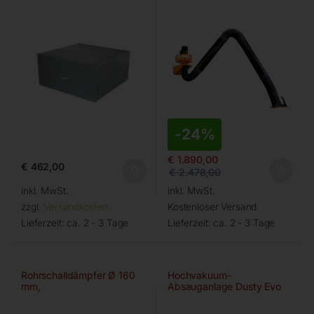
-
24%
€
1.890,00
€
462,00
€
2.478,00
inkl. MwSt.
inkl. MwSt.
zzgl.
Versandkosten
Kostenloser Versand
Lieferzeit:
ca. 2 - 3 Tage
Lieferzeit:
ca. 2 - 3 Tage
Rohrschalldämpfer Ø 160
Hochvakuum-
mm,
Absauganlage Dusty Evo
(63 200)