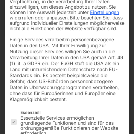
Verpflichtung, in die Verarbeitung Ihrer Daten
einzuwilligen, um dieses Angebot zu nutzen.
Sie
können Ihre Auswahl jederzeit unter
Einstellungen
widerrufen oder anpassen.
Bitte beachten Sie, dass
aufgrund individueller Einstellungen möglicherweise
nicht alle Funktionen der Website verfügbar sind.
Einige Services verarbeiten personenbezogene
Daten in den USA. Mit Ihrer Einwilligung zur
Nutzung dieser Services willigen Sie auch in die
Verarbeitung Ihrer Daten in den USA gemäß Art. 49
(1) lit. a GDPR ein. Der EuGH stuft die USA als ein
Land mit unzureichendem Datenschutz nach EU-
Standards ein. Es besteht beispielsweise die
Gefahr, dass US-Behörden personenbezogene
Daten in Überwachungsprogrammen verarbeiten,
Vorschubeinheit inkl.
ohne dass für Europäerinnen und Europäer eine
Vorschubrolle 1,0/1,2mm
Klagemöglichkeit besteht.
Es folgt eine Liste der Service-Gruppen, für die eine Einwilligun
Essenziell
Essenzielle Services ermöglichen
grundlegende Funktionen und sind für das
24V/30W/220UpM für PROFI-MIG 272/301/302
ordnungsgemäße Funktionieren der Website
erforderlich.