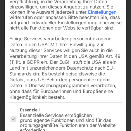
Verpflichtung, in die Verarbeitung Ihrer Daten
einzuwilligen, um dieses Angebot zu nutzen.
Sie
können Ihre Auswahl jederzeit unter
Einstellungen
widerrufen oder anpassen.
Bitte beachten Sie, dass
aufgrund individueller Einstellungen möglicherweise
nicht alle Funktionen der Website verfügbar sind.
Einige Services verarbeiten personenbezogene
Daten in den USA. Mit Ihrer Einwilligung zur
Nutzung dieser Services willigen Sie auch in die
Verarbeitung Ihrer Daten in den USA gemäß Art. 49
(1) lit. a GDPR ein. Der EuGH stuft die USA als ein
Land mit unzureichendem Datenschutz nach EU-
Standards ein. Es besteht beispielsweise die
Gefahr, dass US-Behörden personenbezogene
Daten in Überwachungsprogrammen verarbeiten,
Ventilator für Motor zu KBM 16
ohne dass für Europäerinnen und Europäer eine
T/S
Klagemöglichkeit besteht.
Es folgt eine Liste der Service-Gruppen, für die eine Einwilligun
Essenziell
Essenzielle Services ermöglichen
grundlegende Funktionen und sind für das
Preis auf Anfrage
ordnungsgemäße Funktionieren der Website
erforderlich.