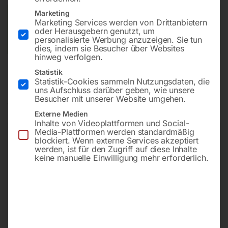
Marketing
Versandkosten Standard (Österreich):
€
10,00
Marketing Services werden von Drittanbietern
Bitte beachten Sie: Die Versandkosten gelten für Österreich.
oder Herausgebern genutzt, um
personalisierte Werbung anzuzeigen. Sie tun
Andere Länder können abweichen.
dies, indem sie Besucher über Websites
hinweg verfolgen.
Statistik
Statistik-Cookies sammeln Nutzungsdaten, die
Produktsicherheit
uns Aufschluss darüber geben, wie unsere
Besucher mit unserer Website umgehen.
Externe Medien
Inhalte von Videoplattformen und Social-
Media-Plattformen werden standardmäßig
blockiert. Wenn externe Services akzeptiert
Produktsicherheit
werden, ist für den Zugriff auf diese Inhalte
keine manuelle Einwilligung mehr erforderlich.
Herstellerinformationen
ELMAG Entwicklungs und Handels GmbH
Hannesgrub Nord 19
4911 Ried/Tumeltsham