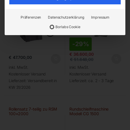
Präferenzen
Datenschutzerklärung
Impressum
Borlabs Cookie
-
29%
€
36.600,00
€
47.700,00
€
51.648,00
inkl. MwSt.
inkl. MwSt.
Kostenloser Versand
Kostenloser Versand
Lieferzeit:
Versandbereit in
Lieferzeit:
ca. 2 - 3 Tage
KW 31/2026
Rollensatz 7-teilig zu RSM
Rundschleifmaschine
100×2000
Modell CG 1500