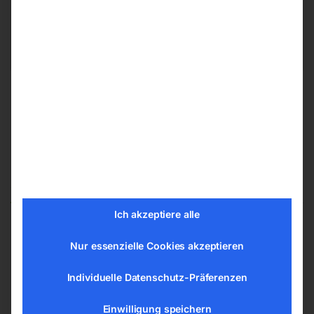
office@elmag.at
Österreich
Ähnliche Produkte
Ich akzeptiere alle
Nur essenzielle Cookies akzeptieren
Flächenschleifmaschine
Rundschleifmaschine
Modell HSG 400/1000 ALV
Modell CG 800
Individuelle Datenschutz-Präferenzen
Einwilligung speichern