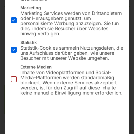
Marketing
Marketing Services werden von Drittanbietern
oder Herausgebern genutzt, um
Modell CG 500inkl. 2-Achs-Positionsanzeige
personalisierte Werbung anzuzeigen. Sie tun
Betriebsbereit: inkl. Ölfüllung, entkonserviert (entfettet),
dies, indem sie Besucher über Websites
hinweg verfolgen.
komplett montiert und Probelauf durchgeführt
Statistik
Statistik-Cookies sammeln Nutzungsdaten, die
uns Aufschluss darüber geben, wie unsere
€
33.000,00
Besucher mit unserer Website umgehen.
Externe Medien
inkl. MwSt.
Kostenloser Versand
Inhalte von Videoplattformen und Social-
Media-Plattformen werden standardmäßig
Lieferzeit:
ca. 2 - 3 Tage
blockiert. Wenn externe Services akzeptiert
werden, ist für den Zugriff auf diese Inhalte
keine manuelle Einwilligung mehr erforderlich.
Versandkosten Standard (Österreich):
€
0,00
Bitte beachten Sie: Die Versandkosten gelten für Österreich.
Andere Länder können abweichen.
In den Warenkorb