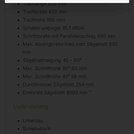
Tischlänge 635 mm
Tischbreite 420 mm
Tischhöhe 850 mm
Schalldruckpegel 85.1 dB(A)
Schnittbreite mit Parallelanschlag 680 mm
Max. Ablängbreite links vom Sägeblatt 650
mm
Sägeblattneigung 45 – 90°
Max. Schnitthöhe 90° 80 mm
Max. Schnitthöhe 45° 58 mm
Durchmesser Sägeblatt 254 mm
Drehzahl Sägeblatt 4000 min¯¹
Lieferumfang
Unterbau
Schiebetisch