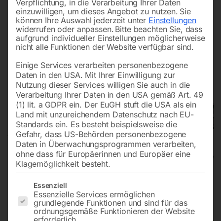
Verpflichtung, in die Verarbeitung Ihrer Daten
einzuwilligen, um dieses Angebot zu nutzen.
Sie
können Ihre Auswahl jederzeit unter
Einstellungen
widerrufen oder anpassen.
Bitte beachten Sie, dass
aufgrund individueller Einstellungen möglicherweise
nicht alle Funktionen der Website verfügbar sind.
Einige Services verarbeiten personenbezogene
Daten in den USA. Mit Ihrer Einwilligung zur
Nutzung dieser Services willigen Sie auch in die
Verarbeitung Ihrer Daten in den USA gemäß Art. 49
(1) lit. a GDPR ein. Der EuGH stuft die USA als ein
Land mit unzureichendem Datenschutz nach EU-
Standards ein. Es besteht beispielsweise die
Gefahr, dass US-Behörden personenbezogene
Daten in Überwachungsprogrammen verarbeiten,
ohne dass für Europäerinnen und Europäer eine
Klagemöglichkeit besteht.
Tischkreissäge TKS 254 E (230
Es folgt eine Liste der Service-Gruppen, für die eine Einwilligun
Essenziell
Essenzielle Services ermöglichen
V)
grundlegende Funktionen und sind für das
ordnungsgemäße Funktionieren der Website
erforderlich.