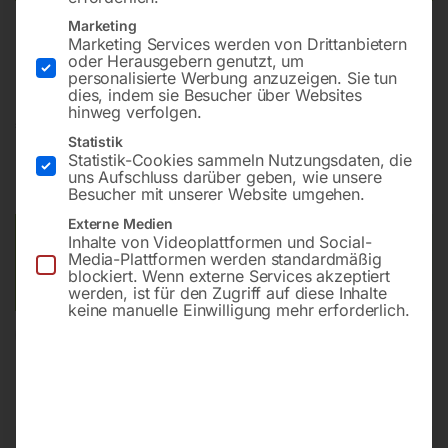
Marketing
Marketing Services werden von Drittanbietern
Feststehend mit maximaler Schnitttiefe 80 mm
oder Herausgebern genutzt, um
personalisierte Werbung anzuzeigen. Sie tun
dies, indem sie Besucher über Websites
hinweg verfolgen.
€
930,00
Statistik
Statistik-Cookies sammeln Nutzungsdaten, die
inkl. MwSt.
zzgl.
Versandkosten
uns Aufschluss darüber geben, wie unsere
Lieferzeit:
Versandbereit in KW 32/2026
Besucher mit unserer Website umgehen.
Externe Medien
Versandkosten Standard (Österreich):
€
40,00
Inhalte von Videoplattformen und Social-
Media-Plattformen werden standardmäßig
Bitte beachten Sie: Die Versandkosten gelten für Österreich.
blockiert. Wenn externe Services akzeptiert
Andere Länder können abweichen.
werden, ist für den Zugriff auf diese Inhalte
keine manuelle Einwilligung mehr erforderlich.
In den Warenkorb
Sie haben Fragen zu diesem