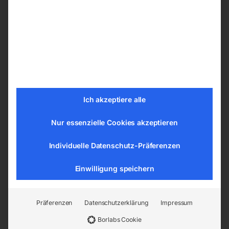
Länge (Produkt) ca. 1430 mm
Breite/Tiefe (Produkt) ca. 1000 mm
Höhe (Produkt) ca. 1030 mm
Gewicht (Netto) ca. 105 kg
Absaugstutzendurchmesser 100 mm
Absaugstutzendurchmesser Sägeblattschutz
30 mm
Ich akzeptiere alle
Anschlussspannung 230 V
Nur essenzielle Cookies akzeptieren
Netzfrequenz 50 Hz
Leistung Antriebsmotor 1,5 kW
Individuelle Datenschutz-Präferenzen
Aufnahmeleistung 2,1 kW
Gesamtleistung 2,1 kW
Einwilligung speichern
Gesamt Anschlusswert 9,3 A
Motor Drehzahl 2800 min¯¹
Präferenzen
Datenschutzerklärung
Impressum
Formatschiebeschlittenlänge 400 mm
Borlabs Cookie
Formatschiebeschlittenbreite 250 mm