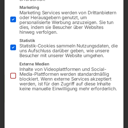
Marketing
Marketing Services werden von Drittanbietern
Maximale Ausstattung für den Profi mit TERSA-
oder Herausgebern genutzt, um
Messerwelle. Digitale Ausführung mit motorischer
personalisierte Werbung anzuzeigen. Sie tun
dies, indem sie Besucher über Websites
Dickentischverstellung.
hinweg verfolgen.
Statistik
Statistik-Cookies sammeln Nutzungsdaten, die
€
14.400,00
uns Aufschluss darüber geben, wie unsere
Besucher mit unserer Website umgehen.
inkl. MwSt.
zzgl.
Versandkosten
Externe Medien
Lieferzeit:
ca. 5 - 10 Werktage
Inhalte von Videoplattformen und Social-
Media-Plattformen werden standardmäßig
blockiert. Wenn externe Services akzeptiert
Versandkosten Standard (Österreich):
€
40,00
werden, ist für den Zugriff auf diese Inhalte
keine manuelle Einwilligung mehr erforderlich.
Bitte beachten Sie: Die Versandkosten gelten für Österreich.
Andere Länder können abweichen.
In den Warenkorb