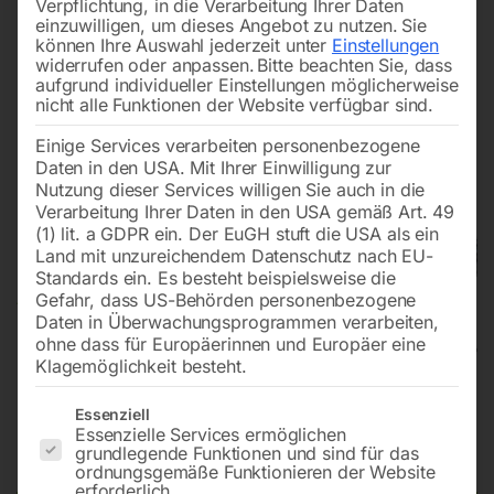
Verpflichtung, in die Verarbeitung Ihrer Daten
einzuwilligen, um dieses Angebot zu nutzen.
Sie
können Ihre Auswahl jederzeit unter
Einstellungen
widerrufen oder anpassen.
Bitte beachten Sie, dass
aufgrund individueller Einstellungen möglicherweise
nicht alle Funktionen der Website verfügbar sind.
Einige Services verarbeiten personenbezogene
Daten in den USA. Mit Ihrer Einwilligung zur
Nutzung dieser Services willigen Sie auch in die
Verarbeitung Ihrer Daten in den USA gemäß Art. 49
(1) lit. a GDPR ein. Der EuGH stuft die USA als ein
Land mit unzureichendem Datenschutz nach EU-
Standards ein. Es besteht beispielsweise die
Gefahr, dass US-Behörden personenbezogene
Daten in Überwachungsprogrammen verarbeiten,
ohne dass für Europäerinnen und Europäer eine
Klagemöglichkeit besteht.
Abricht-Dickenhobel minimax fs
Es folgt eine Liste der Service-Gruppen, für die eine Einwilligun
Essenziell
Essenzielle Services ermöglichen
52es TERSA Digital
grundlegende Funktionen und sind für das
ordnungsgemäße Funktionieren der Website
erforderlich.