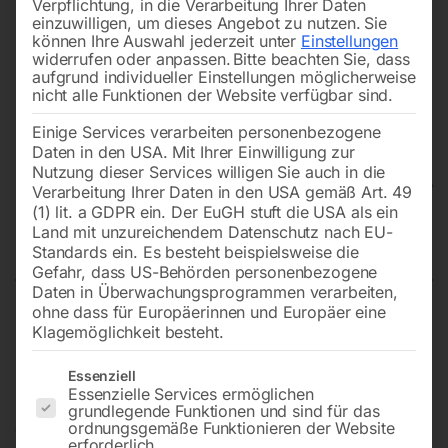
Verpflichtung, in die Verarbeitung Ihrer Daten
einzuwilligen, um dieses Angebot zu nutzen.
Sie
können Ihre Auswahl jederzeit unter
Einstellungen
widerrufen oder anpassen.
Bitte beachten Sie, dass
aufgrund individueller Einstellungen möglicherweise
nicht alle Funktionen der Website verfügbar sind.
Einige Services verarbeiten personenbezogene
Daten in den USA. Mit Ihrer Einwilligung zur
Nutzung dieser Services willigen Sie auch in die
Verarbeitung Ihrer Daten in den USA gemäß Art. 49
(1) lit. a GDPR ein. Der EuGH stuft die USA als ein
Land mit unzureichendem Datenschutz nach EU-
Tauchpumpe SDWP 7511 Flutset
Standards ein. Es besteht beispielsweise die
Gefahr, dass US-Behörden personenbezogene
Daten in Überwachungsprogrammen verarbeiten,
ohne dass für Europäerinnen und Europäer eine
Bestens geeignet zum Absaugen von Kellern, Pools,
Klagemöglichkeit besteht.
Teichen, überschwemmten Baugruben oder ähnlichem
Es folgt eine Liste der Service-Gruppen, für die eine Einwilligun
Essenziell
Essenzielle Services ermöglichen
grundlegende Funktionen und sind für das
€
222,00
ordnungsgemäße Funktionieren der Website
erforderlich.