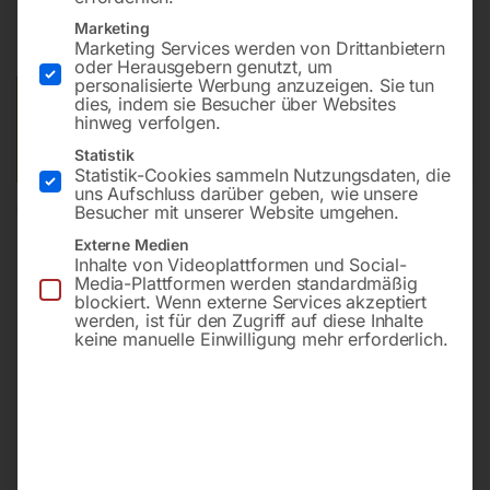
inkl. MwSt.
zzgl.
Versandkosten
Marketing
Marketing Services werden von Drittanbietern
Lieferzeit:
Versandbereit in KW 36/2026
oder Herausgebern genutzt, um
personalisierte Werbung anzuzeigen. Sie tun
dies, indem sie Besucher über Websites
Versandkosten Standard (Österreich):
€
20,00
hinweg verfolgen.
Bitte beachten Sie: Die Versandkosten gelten für Österreich.
Statistik
Andere Länder können abweichen.
Statistik-Cookies sammeln Nutzungsdaten, die
uns Aufschluss darüber geben, wie unsere
Besucher mit unserer Website umgehen.
In den Warenkorb
Externe Medien
Inhalte von Videoplattformen und Social-
Media-Plattformen werden standardmäßig
blockiert. Wenn externe Services akzeptiert
Sie haben Fragen zu diesem
werden, ist für den Zugriff auf diese Inhalte
keine manuelle Einwilligung mehr erforderlich.
Artikel?
Gerne helfen wir Ihnen weiter.
Anfrageformular
office@horntec.at