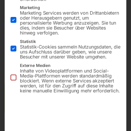
Stromspeicher ENERGY 600
Marketing
Marketing Services werden von Drittanbietern
oder Herausgebern genutzt, um
personalisierte Werbung anzuzeigen. Sie tun
dies, indem sie Besucher über Websites
hinweg verfolgen.
600W, LiFEPO4 Akku mit 595Wh
Statistik
Statistik-Cookies sammeln Nutzungsdaten, die
uns Aufschluss darüber geben, wie unsere
Besucher mit unserer Website umgehen.
€
384,00
€
571,20
Externe Medien
inkl. MwSt.
zzgl.
Versandkosten
Inhalte von Videoplattformen und Social-
Media-Plattformen werden standardmäßig
Lieferzeit:
ca. 2 - 3 Tage
blockiert. Wenn externe Services akzeptiert
werden, ist für den Zugriff auf diese Inhalte
keine manuelle Einwilligung mehr erforderlich.
Versandkosten Standard (Österreich):
€
40,00
Bitte beachten Sie: Die Versandkosten gelten für Österreich.
Andere Länder können abweichen.
In den Warenkorb