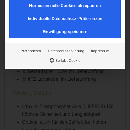
Digitaldisplay
Nur essenzielle Cookies akzeptieren
Schutzart IP21
Schutzfunktionen:
Individuelle Datenschutz-Präferenzen
– Tiefenladung
Einwilligung speichern
– Überspannung
– Überladung
– Kurzschluss
Präferenzen
Datenschutzerklärung
Impressum
– Übertemperatur
Borlabs Cookie
– Untertemperatur
1x Netzadapter 100W im Lieferumfang
1x KFZ Ladekabel im Lieferumfang
Weitere Details
Lithium-Eisenphosphat Akku (LIFEPO4) für
höchste Sicherheit und Langlebigkeit
Optimal auch für den Betrieb bei hohen
Umgebungstemperaturen