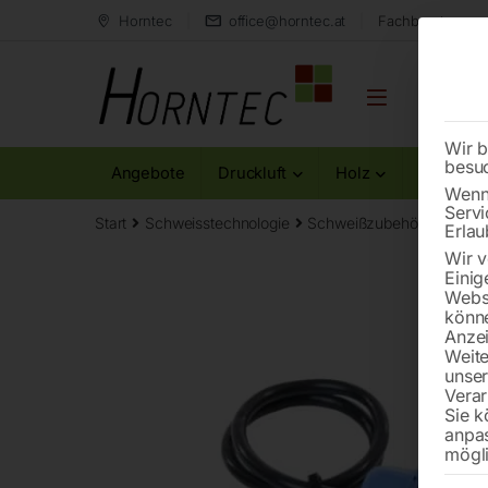
Horntec
office@horntec.at
Fachberatung au
Wir b
besu
Angebote
Druckluft
Holz
Metall
Wenn 
Servi
Start
Schweisstechnologie
Schweißzubehör und Versc
Erlau
Wir v
Einig
Websi
könne
Anzei
Weite
unse
Verar
Sie k
anpa
mögli