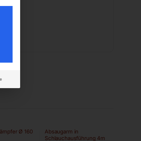
e
dämpfer Ø 160
Absaugarm in
Schlauchausführung 4m