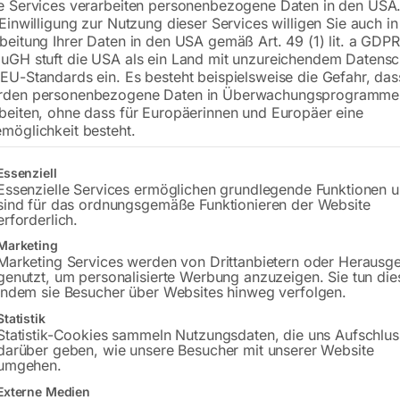
e Services verarbeiten personenbezogene Daten in den USA.
 Einwilligung zur Nutzung dieser Services willigen Sie auch in
zu WIG-Schlauchpakete SRC ONE (Bel
beitung Ihrer Daten in den USA gemäß Art. 49 (1) lit. a GDPR
Line’ M3S Schweißgeräte
uGH stuft die USA als ein Land mit unzureichendem Datensc
EU-Standards ein. Es besteht beispielsweise die Gefahr, da
rden personenbezogene Daten in Überwachungsprogramme
€
33,00
beiten, ohne dass für Europäerinnen und Europäer eine
möglichkeit besteht.
inkl. MwSt.
zzgl.
Versandkosten
gt eine Liste der Service-Gruppen, für die eine Einwilligung erteilt w
Lieferzeit:
ca. 2 - 3 Tage
Essenziell
Essenzielle Services ermöglichen grundlegende Funktionen 
sind für das ordnungsgemäße Funktionieren der Website
Versandkosten Standard (Österreich):
€
erforderlich.
Bitte beachten Sie: Die Versandkosten g
Marketing
Marketing Services werden von Drittanbietern oder Herausg
genutzt, um personalisierte Werbung anzuzeigen. Sie tun die
In den 
indem sie Besucher über Websites hinweg verfolgen.
Statistik
Statistik-Cookies sammeln Nutzungsdaten, die uns Aufschlus
darüber geben, wie unsere Besucher mit unserer Website
umgehen.
Sie haben Frag
Externe Medien