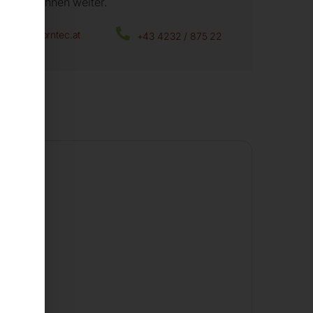
fen wir Ihnen weiter.
office@horntec.at
+43 4232 / 875 22