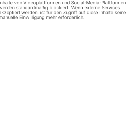
Gerne hel
Inhalte von Videoplattformen und Social-Media-Plattformen
werden standardmäßig blockiert. Wenn externe Services
akzeptiert werden, ist für den Zugriff auf diese Inhalte keine
Anfrageformular
manuelle Einwilligung mehr erforderlich.
Produktsicherheit
bH