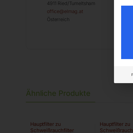
4911 Ried/Tumeltsham
office@elmag.at
Österreich
Ähnliche Produkte
Hauptfilter zu
Hauptfilter zu
Schweißrauchfilter
Schweißrauchf