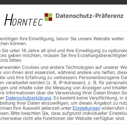
s Kärnten
Markenqualität
Lieferung nach Österreich und Deutsch
Datenschutz-Präferenz
enötigen Ihre Einwilligung, bevor Sie unsere Website weiter
chen können.
Reinigung
Schweißen
Stadtmobiliar
Stein
Sie unter 16 Jahre alt sind und Ihre Einwilligung zu optional
ces geben möchten, müssen Sie Ihre Erziehungsberechtigte
hleißteile (WIG/TIG)
Steuerleitungsstecker-Kit mit Quick Fit, 12-PIN
bnis bitten.
erwenden Cookies und andere Technologien auf unserer Web
🔍
e von ihnen sind essenziell, während andere uns helfen, dies
te und Ihre Erfahrung zu verbessern.
Personenbezogene Da
n verarbeitet werden (z. B. IP-Adressen), z. B. für personalis
gen und Inhalte oder die Messung von Anzeigen und Inhalte
re Informationen über die Verwendung Ihrer Daten finden Sie
rer
Datenschutzerklärung
.
Es besteht keine Verpflichtung, in 
Steuerleitungs
beitung Ihrer Daten einzuwilligen, um dieses Angebot zu nut
önnen Ihre Auswahl jederzeit unter
Einstellungen
widerrufen 
ssen.
Bitte beachten Sie, dass aufgrund individueller Einstell
cherweise nicht alle Funktionen der Website verfügbar sind.