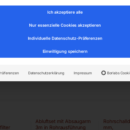
Ich akzeptiere alle
Nur essenzielle Cookies akzeptieren
Individuelle Datenschutz-Präferenzen
Einwilligung speichern
Präferenzen
Datenschutzerklärung
Impressum
Borlabs Cooki
Abluftset mit Absaugarm
Rohrschall
ilter
3m in Rohrausführung
mm,