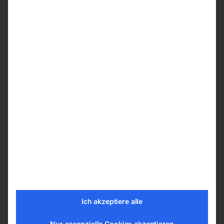
Absaugarm in
Schlauchausführung
Einfache Verstellung des Armes.
Lieferumfang:
Je 1x 7910401 Tragegestell, 7910302 Drehkranz,
7910300 Absaughaube
EAN:
9004853555428
Artikelnummer:
55542
Kategorien:
Schweisstechnologie
,
Absauganlagen
Ich akzeptiere alle
Nur essenzielle Cookies akzeptieren