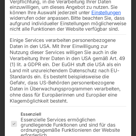
Verpflichtung, in die Verarbeitung Ihrer Daten
einzuwilligen, um dieses Angebot zu nutzen.
Sie
können Ihre Auswahl jederzeit unter
Einstellungen
widerrufen oder anpassen.
Bitte beachten Sie, dass
aufgrund individueller Einstellungen möglicherweise
nicht alle Funktionen der Website verfügbar sind.
Einige Services verarbeiten personenbezogene
Daten in den USA. Mit Ihrer Einwilligung zur
Nutzung dieser Services willigen Sie auch in die
Verarbeitung Ihrer Daten in den USA gemäß Art. 49
(1) lit. a GDPR ein. Der EuGH stuft die USA als ein
Land mit unzureichendem Datenschutz nach EU-
Standards ein. Es besteht beispielsweise die
Gefahr, dass US-Behörden personenbezogene
Daten in Überwachungsprogrammen verarbeiten,
Absaugarm in
ohne dass für Europäerinnen und Europäer eine
Schlauchausführung
Klagemöglichkeit besteht.
Es folgt eine Liste der Service-Gruppen, für die eine Einwilligun
Essenziell
Nicht vorrätig
Verfügbarkeit:
Essenzielle Services ermöglichen
grundlegende Funktionen und sind für das
ordnungsgemäße Funktionieren der Website
erforderlich.