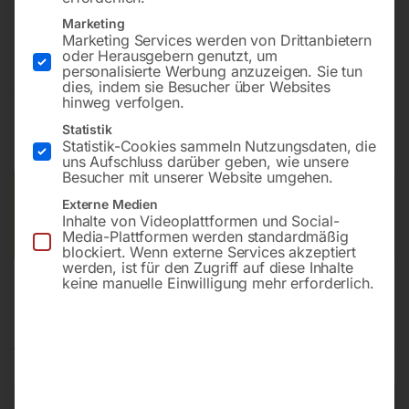
4 Meter, Ø 150mm, stehende Montage (Type Nr. 79 104)
Marketing
Marketing Services werden von Drittanbietern
oder Herausgebern genutzt, um
personalisierte Werbung anzuzeigen. Sie tun
dies, indem sie Besucher über Websites
€
1.020,00
hinweg verfolgen.
inkl. MwSt.
zzgl.
Versandkosten
Statistik
Statistik-Cookies sammeln Nutzungsdaten, die
Lieferzeit:
Auf Nachfrage
uns Aufschluss darüber geben, wie unsere
Besucher mit unserer Website umgehen.
Versandkosten Standard (Österreich):
€
40,00
Externe Medien
Bitte beachten Sie: Die Versandkosten gelten für Österreich.
Inhalte von Videoplattformen und Social-
Media-Plattformen werden standardmäßig
Andere Länder können abweichen.
blockiert. Wenn externe Services akzeptiert
werden, ist für den Zugriff auf diese Inhalte
keine manuelle Einwilligung mehr erforderlich.
Beschreibung
Produktsicherheit