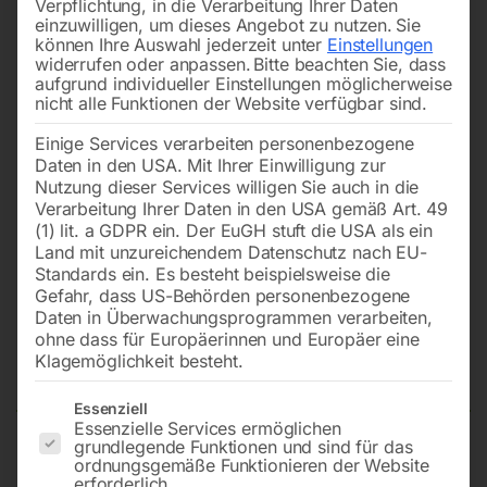
Verpflichtung, in die Verarbeitung Ihrer Daten
einzuwilligen, um dieses Angebot zu nutzen.
Sie
können Ihre Auswahl jederzeit unter
Einstellungen
widerrufen oder anpassen.
Bitte beachten Sie, dass
aufgrund individueller Einstellungen möglicherweise
nicht alle Funktionen der Website verfügbar sind.
Einige Services verarbeiten personenbezogene
Daten in den USA. Mit Ihrer Einwilligung zur
Nutzung dieser Services willigen Sie auch in die
Verarbeitung Ihrer Daten in den USA gemäß Art. 49
(1) lit. a GDPR ein. Der EuGH stuft die USA als ein
Land mit unzureichendem Datenschutz nach EU-
Standards ein. Es besteht beispielsweise die
Gefahr, dass US-Behörden personenbezogene
Daten in Überwachungsprogrammen verarbeiten,
Steintrennmaschine ELITE 80S-D
ohne dass für Europäerinnen und Europäer eine
(400 Volt) – SET
Klagemöglichkeit besteht.
Es folgt eine Liste der Service-Gruppen, für die eine Einwilligun
Essenziell
Essenzielle Services ermöglichen
grundlegende Funktionen und sind für das
inkl. DiaProfi-UNI-Diamantscheibe Ø350mm inkl.
ordnungsgemäße Funktionieren der Website
erforderlich.