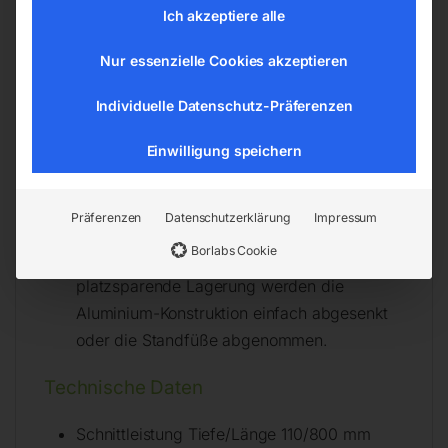
des leichtgängigen, auf präzisen
Ich akzeptiere alle
Kugellagern laufenden Aluminium-
Nur essenzielle Cookies akzeptieren
Rolltisches durchgeführt.
Die einfache Schrägstellung der
Individuelle Datenschutz-Präferenzen
Schneideinheit mittels eines Spezialgelenkes
ermöglicht präzise Gehrungsschnitte. Die
Einwilligung speichern
leichte Aluminium-Konstruktion der ELITE-
Modelle bleibt auch in Extremlagen
Präferenzen
Datenschutzerklärung
Impressum
verwindungsfrei.
Borlabs Cookie
Für einen einfachen KFZ-Transport und eine
platzsparende Lagerung werden die
Aluminium-Konstruktion einfach abgesenkt
oder die Standfüße abgenommen.
Technische Daten
Schnittleistung Tiefe/Länge 110/800 mm