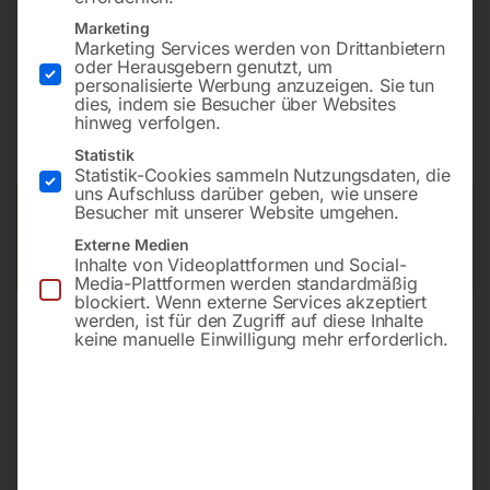
Laserschnittanzeige und 2-Radsatz
Marketing
Marketing Services werden von Drittanbietern
oder Herausgebern genutzt, um
€
2.340,00
personalisierte Werbung anzuzeigen. Sie tun
dies, indem sie Besucher über Websites
hinweg verfolgen.
inkl. MwSt.
Kostenloser Versand
Statistik
Lieferzeit:
ca. 2 - 3 Tage
Statistik-Cookies sammeln Nutzungsdaten, die
uns Aufschluss darüber geben, wie unsere
Besucher mit unserer Website umgehen.
Versandkosten Standard (Österreich):
€
0,00
Bitte beachten Sie: Die Versandkosten gelten für Österreich.
Externe Medien
Andere Länder können abweichen.
Inhalte von Videoplattformen und Social-
Media-Plattformen werden standardmäßig
blockiert. Wenn externe Services akzeptiert
werden, ist für den Zugriff auf diese Inhalte
In den Warenkorb
keine manuelle Einwilligung mehr erforderlich.
Sie haben Fragen zu diesem
Artikel?
Gerne helfen wir Ihnen weiter.