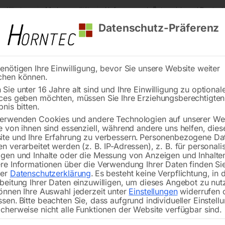
s Kärnten
Markenqualität
Lieferung nach Österreich und Deutsch
Datenschutz-Präferenz
enötigen Ihre Einwilligung, bevor Sie unsere Website weiter
chen können.
Reinigung
Schweißen
Stadtmobiliar
Stein
Sie unter 16 Jahre alt sind und Ihre Einwilligung zu optional
ces geben möchten, müssen Sie Ihre Erziehungsberechtigte
scheibe 450 mm
bnis bitten.
erwenden Cookies und andere Technologien auf unserer Web
🔍
e von ihnen sind essenziell, während andere uns helfen, dies
te und Ihre Erfahrung zu verbessern.
Personenbezogene Da
n verarbeitet werden (z. B. IP-Adressen), z. B. für personalis
gen und Inhalte oder die Messung von Anzeigen und Inhalte
re Informationen über die Verwendung Ihrer Daten finden Sie
rer
Datenschutzerklärung
.
Es besteht keine Verpflichtung, in 
beitung Ihrer Daten einzuwilligen, um dieses Angebot zu nut
önnen Ihre Auswahl jederzeit unter
Einstellungen
widerrufen 
ssen.
Bitte beachten Sie, dass aufgrund individueller Einstell
cherweise nicht alle Funktionen der Website verfügbar sind.
PREMIUM LINE – ASPHALT (Bohrung: 2