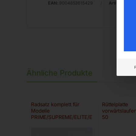
EAN:
9004853615429
Artikelnumm
Ähnliche Produkte
Radsatz komplett für
Rüttelplatte
Modelle
vorwärtslaufe
PRIME/SUPREME/ELITE/E
50
X