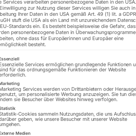
e Services verarbeiten personenbezogene Daten in den USA.
 Einwilligung zur Nutzung dieser Services willigen Sie auch in
beitung Ihrer Daten in den USA gemäß Art. 49 (1) lit. a GDPR
uGH stuft die USA als ein Land mit unzureichendem Datensc
€
300,00
EU-Standards ein. Es besteht beispielsweise die Gefahr, da
rden personenbezogene Daten in Überwachungsprogramme
inkl. MwSt.
zzgl.
Versandkosten
beiten, ohne dass für Europäerinnen und Europäer eine
Lieferzeit:
ca. 2 - 3 Tage
möglichkeit besteht.
Versandkosten Standard (Österreich):
€
gt eine Liste der Service-Gruppen, für die eine Einwilligung erteilt w
Essenziell
Bitte beachten Sie: Die Versandkosten g
Essenzielle Services ermöglichen grundlegende Funktionen 
sind für das ordnungsgemäße Funktionieren der Website
erforderlich.
In den 
Marketing
Marketing Services werden von Drittanbietern oder Herausg
genutzt, um personalisierte Werbung anzuzeigen. Sie tun die
indem sie Besucher über Websites hinweg verfolgen.
Sie haben Frag
Statistik
Statistik-Cookies sammeln Nutzungsdaten, die uns Aufschlus
darüber geben, wie unsere Besucher mit unserer Website
Gerne hel
umgehen.
Externe Medien
Anfrageformular