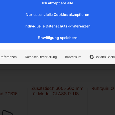
er:
61542
Kategorien:
Bodenbearbeitung
,
Steintrenntechnik
Ich akzeptiere alle
Nur essenzielle Cookies akzeptieren
Individuelle Datenschutz-Präferenzen
Einwilligung speichern
Präferenzen
Datenschutzerklärung
Impressum
Borlabs Cooki
Zusatztisch 600×500 mm
Rührquirl 
nd PCB16-
für Modell CLASS PLUS