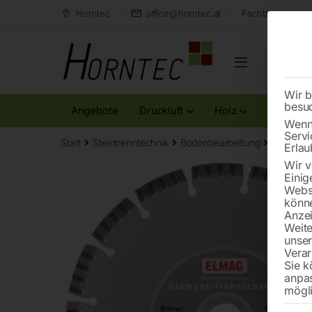
Horntec
office@horntec.at
Fachberatung au
Wir b
besu
Angebote
Druckluft
Holz
Metall
Wenn 
Servi
Start
Steintrenntechnik
Bodenbearbeitung
Diamant
Erlau
Wir v
Einig
Websi
könne
Anzei
Weite
unse
Verar
Sie k
anpa
mögli