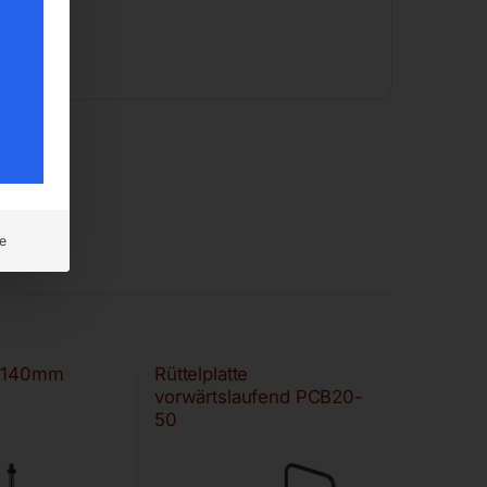
e
Ø 140mm
Rüttelplatte
vorwärtslaufend PCB20-
50