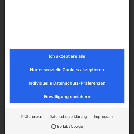
Details
Superpraktische Spannwerkzeug-Sortimente
M10 / M12 / M14 für T-Nuten 12 / 14 / 16
mm:
6 T-Nutmuttern
6 Sechskant-Bundmuttern
Ich akzeptiere alle
4 Verlängerungsmuttern
12 Stufenblöcke
Nur essenzielle Cookies akzeptieren
3 x 2 Stufenspanneisen
24 Stiftschrauben, je 4 Stück Länge 75, 100,
Individuelle Datenschutz-Präferenzen
125, 150, 175, 200 mm
Einwilligung speichern
Alle Spannwerkzeuge brüniert
Präferenzen
Datenschutzerklärung
Impressum
Borlabs Cookie
EAN:
9004853880834
Artikelnummer:
88083
Kategorien:
Metallbearbeitung
,
Bohr- und