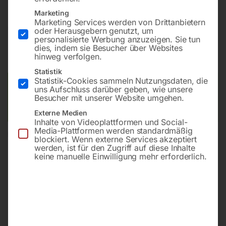
Marketing
Marketing Services werden von Drittanbietern
€
180,00
oder Herausgebern genutzt, um
personalisierte Werbung anzuzeigen. Sie tun
dies, indem sie Besucher über Websites
inkl. MwSt.
zzgl.
Versandkosten
hinweg verfolgen.
Lieferzeit:
Versandbereit in KW 37/2026
Statistik
Statistik-Cookies sammeln Nutzungsdaten, die
Versandkosten Standard (Österreich):
€
10,00
uns Aufschluss darüber geben, wie unsere
Besucher mit unserer Website umgehen.
Bitte beachten Sie: Die Versandkosten gelten für Österreich.
Andere Länder können abweichen.
Externe Medien
Inhalte von Videoplattformen und Social-
Media-Plattformen werden standardmäßig
In den Warenkorb
blockiert. Wenn externe Services akzeptiert
werden, ist für den Zugriff auf diese Inhalte
keine manuelle Einwilligung mehr erforderlich.
Sie haben Fragen zu diesem
Artikel?
Gerne helfen wir Ihnen weiter.