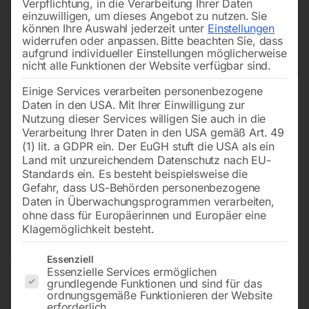
Verpflichtung, in die Verarbeitung Ihrer Daten
einzuwilligen, um dieses Angebot zu nutzen.
Sie
können Ihre Auswahl jederzeit unter
Einstellungen
widerrufen oder anpassen.
Bitte beachten Sie, dass
aufgrund individueller Einstellungen möglicherweise
nicht alle Funktionen der Website verfügbar sind.
Einige Services verarbeiten personenbezogene
Daten in den USA. Mit Ihrer Einwilligung zur
Nutzung dieser Services willigen Sie auch in die
Verarbeitung Ihrer Daten in den USA gemäß Art. 49
(1) lit. a GDPR ein. Der EuGH stuft die USA als ein
Land mit unzureichendem Datenschutz nach EU-
Standards ein. Es besteht beispielsweise die
Gefahr, dass US-Behörden personenbezogene
Daten in Überwachungsprogrammen verarbeiten,
Spannwerkzeugsortiment De
ohne dass für Europäerinnen und Europäer eine
Luxe
Klagemöglichkeit besteht.
Es folgt eine Liste der Service-Gruppen, für die eine Einwilligun
Essenziell
Essenzielle Services ermöglichen
grundlegende Funktionen und sind für das
58-teilig, M12, 14 mm T-Nuten
ordnungsgemäße Funktionieren der Website
erforderlich.