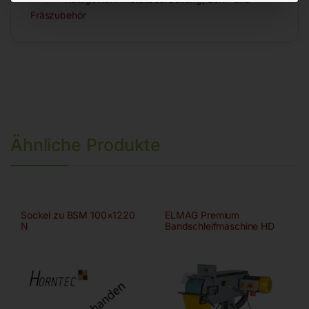
Fräszubehör
Ähnliche Produkte
Sockel zu BSM 100×1220
ELMAG Premium
N
Bandschleifmaschine HD
150×2000 A/HD-B