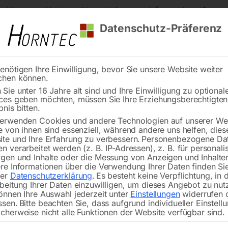
s Kärnten
Markenqualität
Lieferung nach Österreich und Deutsch
Datenschutz-Präferenz
enötigen Ihre Einwilligung, bevor Sie unsere Website weiter
chen können.
Reinigung
Schweißen
Stadtmobiliar
Stein
Sie unter 16 Jahre alt sind und Ihre Einwilligung zu optional
ces geben möchten, müssen Sie Ihre Erziehungsberechtigte
tisch PRO auf Rädern 1500×1000 mm 16-50×50
bnis bitten.
erwenden Cookies und andere Technologien auf unserer Web
🔍
e von ihnen sind essenziell, während andere uns helfen, dies
te und Ihre Erfahrung zu verbessern.
Personenbezogene Da
n verarbeitet werden (z. B. IP-Adressen), z. B. für personalis
gen und Inhalte oder die Messung von Anzeigen und Inhalte
re Informationen über die Verwendung Ihrer Daten finden Sie
rer
Datenschutzerklärung
.
Es besteht keine Verpflichtung, in 
Schweißtisch PRO a
beitung Ihrer Daten einzuwilligen, um dieses Angebot zu nut
önnen Ihre Auswahl jederzeit unter
Einstellungen
widerrufen 
ssen.
Bitte beachten Sie, dass aufgrund individueller Einstell
cherweise nicht alle Funktionen der Website verfügbar sind.