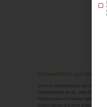
Schweißtisch auf Rädern 
Die Profi-Schweißtische von GPPH gib
(Schweißplatte 8mm). Jede Serie hat 1
Präzision beim Schweißen gefragt wird
endlich genau und ohne unnötige Verbe