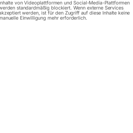
Inhalte von Videoplattformen und Social-Media-Plattformen
werden standardmäßig blockiert. Wenn externe Services
Gerne hel
akzeptiert werden, ist für den Zugriff auf diese Inhalte keine
manuelle Einwilligung mehr erforderlich.
Anfrageformular
Beschreibung
Produktsicherheit
– Serie PRO
t es in drei Serien: PRO (Schweißplatte 15mm), PLUS (Schw
0 verschiedene Plattformabmessungen zur Auswahl. Sie könne
. Sie nutzen ihn zum manuellen oder automatischen Schweiße
sserungen ausgeführt! Der günstige und stabile Schweißtis