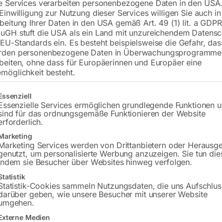
e Services verarbeiten personenbezogene Daten in den USA.
 Einwilligung zur Nutzung dieser Services willigen Sie auch in
Tischplatte 1500×1000 mm
beitung Ihrer Daten in den USA gemäß Art. 49 (1) lit. a GDPR
Bohrung ø16
uGH stuft die USA als ein Land mit unzureichendem Datensc
Gitter 50×50
EU-Standards ein. Es besteht beispielsweise die Gefahr, da
rden personenbezogene Daten in Überwachungsprogramme
beiten, ohne dass für Europäerinnen und Europäer eine
möglichkeit besteht.
€
3.859,20
gt eine Liste der Service-Gruppen, für die eine Einwilligung erteilt w
Essenziell
inkl. MwSt.
Kostenloser Versand
Essenzielle Services ermöglichen grundlegende Funktionen 
Lieferzeit:
ca. 8 – 10 Wochen
sind für das ordnungsgemäße Funktionieren der Website
erforderlich.
Versandkosten Standard (Österreich):
€
Marketing
Bitte beachten Sie: Die Versandkosten g
Marketing Services werden von Drittanbietern oder Herausg
genutzt, um personalisierte Werbung anzuzeigen. Sie tun die
indem sie Besucher über Websites hinweg verfolgen.
In den 
Statistik
Statistik-Cookies sammeln Nutzungsdaten, die uns Aufschlus
darüber geben, wie unsere Besucher mit unserer Website
umgehen.
Sie haben Frag
Externe Medien