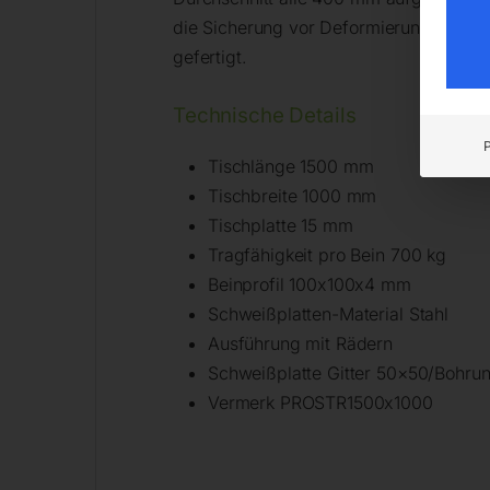
die Sicherung vor Deformierung. Die 
gefertigt.
Technische Details
Tischlänge 1500 mm
Tischbreite 1000 mm
Tischplatte 15 mm
Tragfähigkeit pro Bein 700 kg
Beinprofil 100x100x4 mm
Schweißplatten-Material Stahl
Ausführung mit Rädern
Schweißplatte Gitter 50×50/Bohrun
Vermerk PROSTR1500x1000