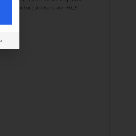
ner Abweichungstoleranz von ±0,3°
e