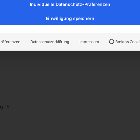
Individuelle Datenschutz-Präferenzen
Seitenwände der Tische sind 200 mm hoch und werden mit ei
Einwilligung speichern
Präferenzen
Datenschutzerklärung
Impressum
Borlabs Cooki
g 16