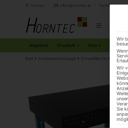
Horntec
office@horntec.at
Fachberatung au
Wir b
besu
Angebote
Druckluft
Holz
Metall
Wenn 
Servi
Start
Schweisstechnologie
Schweißtische
Schweiß
Erlau
Wir v
Einig
Websi
könne
Anzei
Weite
unse
Verar
Sie k
anpa
mögli