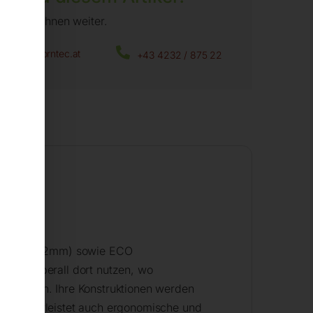
fen wir Ihnen weiter.
office@horntec.at
+43 4232 / 875 22
eißplatte 12mm) sowie ECO
n sie überall dort nutzen, wo
n nutzen. Ihre Konstruktionen werden
ch gewährleistet auch ergonomische und