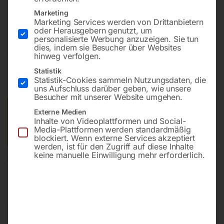
Bohrung ø28
Marketing
Gitter diagonal
Marketing Services werden von Drittanbietern
oder Herausgebern genutzt, um
personalisierte Werbung anzuzeigen. Sie tun
dies, indem sie Besucher über Websites
€
9.158,40
hinweg verfolgen.
Statistik
inkl. MwSt.
Kostenloser Versand
Statistik-Cookies sammeln Nutzungsdaten, die
Lieferzeit:
ca. 8 – 10 Wochen
uns Aufschluss darüber geben, wie unsere
Besucher mit unserer Website umgehen.
Versandkosten Standard (Österreich):
€
0,00
Externe Medien
Inhalte von Videoplattformen und Social-
Bitte beachten Sie: Die Versandkosten gelten für Österreich.
Media-Plattformen werden standardmäßig
Andere Länder können abweichen.
blockiert. Wenn externe Services akzeptiert
werden, ist für den Zugriff auf diese Inhalte
keine manuelle Einwilligung mehr erforderlich.
In den Warenkorb
Sie haben Fragen zu diesem
Artikel?