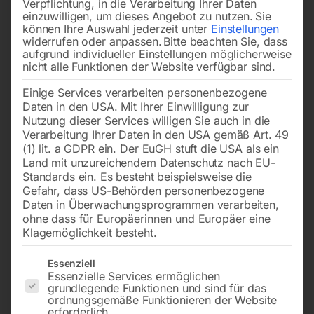
Verpflichtung, in die Verarbeitung Ihrer Daten
einzuwilligen, um dieses Angebot zu nutzen.
Sie
können Ihre Auswahl jederzeit unter
Einstellungen
widerrufen oder anpassen.
Bitte beachten Sie, dass
aufgrund individueller Einstellungen möglicherweise
nicht alle Funktionen der Website verfügbar sind.
Einige Services verarbeiten personenbezogene
Daten in den USA. Mit Ihrer Einwilligung zur
Nutzung dieser Services willigen Sie auch in die
Verarbeitung Ihrer Daten in den USA gemäß Art. 49
(1) lit. a GDPR ein. Der EuGH stuft die USA als ein
Land mit unzureichendem Datenschutz nach EU-
Standards ein. Es besteht beispielsweise die
Gefahr, dass US-Behörden personenbezogene
Daten in Überwachungsprogrammen verarbeiten,
Schweißtisch PRO auf Rädern
ohne dass für Europäerinnen und Europäer eine
Klagemöglichkeit besteht.
3000×1480 mm 28-diag
Es folgt eine Liste der Service-Gruppen, für die eine Einwilligun
Essenziell
Essenzielle Services ermöglichen
grundlegende Funktionen und sind für das
ordnungsgemäße Funktionieren der Website
Tischplatte 3000×1480 mm
erforderlich.