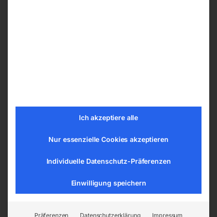
Je nach Ihren Präferenzen können Sie ihren
Schweißtische PRO aus den nachfolgenden
Bohrungssystemen wählen:
ø 28 mm im Raster 100×100 mm
ø 28 mm im Diagonalraster
ø 16 mm im Raster 100×100 mm
ø 16 mm im Diagonalraster
ø 16 mm im Raster 50×50 mm
Ich akzeptiere alle
Nur essenzielle Cookies akzeptieren
Tischplatte vom Schweißtisch –
Schweißplatte in hoher Qualität
Individuelle Datenschutz-Präferenzen
Die Tische sind aus dem Material S355J2+N
Einwilligung speichern
gemäß der Norm ISO 2768-1 gefertigt. Jede
Tischplatte hat eine gravierte Skala. Die
gravierte Skala besteht aus senkrechten und
Präferenzen
Datenschutzerklärung
Impressum