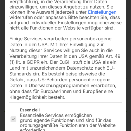
Verpflichtung, in die Verarbeitung Ihrer Daten
einzuwilligen, um dieses Angebot zu nutzen.
Sie
können Ihre Auswahl jederzeit unter
Einstellungen
widerrufen oder anpassen.
Bitte beachten Sie, dass
aufgrund individueller Einstellungen möglicherweise
nicht alle Funktionen der Website verfügbar sind.
Einige Services verarbeiten personenbezogene
Daten in den USA. Mit Ihrer Einwilligung zur
Nutzung dieser Services willigen Sie auch in die
Verarbeitung Ihrer Daten in den USA gemäß Art. 49
(1) lit. a GDPR ein. Der EuGH stuft die USA als ein
Land mit unzureichendem Datenschutz nach EU-
Standards ein. Es besteht beispielsweise die
Gefahr, dass US-Behörden personenbezogene
Daten in Überwachungsprogrammen verarbeiten,
Schweißtisch PRO 3000×1480
ohne dass für Europäerinnen und Europäer eine
Klagemöglichkeit besteht.
mm 16-diag
Es folgt eine Liste der Service-Gruppen, für die eine Einwilligun
Essenziell
Essenzielle Services ermöglichen
grundlegende Funktionen und sind für das
ordnungsgemäße Funktionieren der Website
Tischplatte 3000×1480 mm
erforderlich.