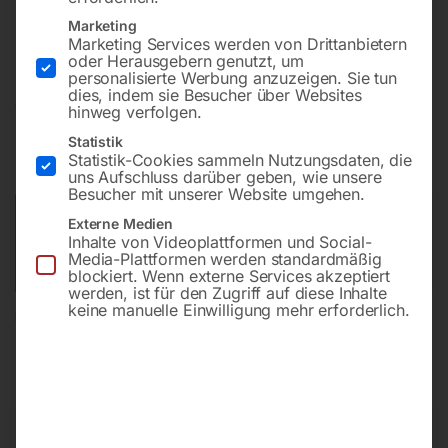
Bohrung ø16
Marketing
Gitter diagonal
Marketing Services werden von Drittanbietern
oder Herausgebern genutzt, um
personalisierte Werbung anzuzeigen. Sie tun
dies, indem sie Besucher über Websites
€
8.544,00
hinweg verfolgen.
Statistik
inkl. MwSt.
Kostenloser Versand
Statistik-Cookies sammeln Nutzungsdaten, die
Lieferzeit:
ca. 8 – 10 Wochen
uns Aufschluss darüber geben, wie unsere
Besucher mit unserer Website umgehen.
Versandkosten Standard (Österreich):
€
0,00
Externe Medien
Inhalte von Videoplattformen und Social-
Bitte beachten Sie: Die Versandkosten gelten für Österreich.
Media-Plattformen werden standardmäßig
Andere Länder können abweichen.
blockiert. Wenn externe Services akzeptiert
werden, ist für den Zugriff auf diese Inhalte
keine manuelle Einwilligung mehr erforderlich.
In den Warenkorb
Sie haben Fragen zu diesem
Artikel?