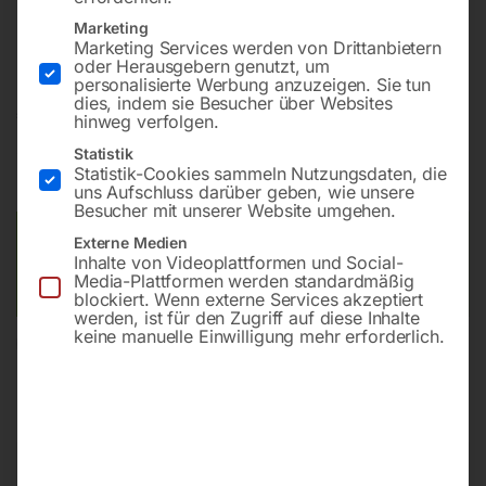
Bohrung ø28
Marketing
Gitter 100×100
Marketing Services werden von Drittanbietern
oder Herausgebern genutzt, um
personalisierte Werbung anzuzeigen. Sie tun
dies, indem sie Besucher über Websites
€
4.060,80
hinweg verfolgen.
Statistik
inkl. MwSt.
Kostenloser Versand
Statistik-Cookies sammeln Nutzungsdaten, die
Lieferzeit:
ca. 8 – 10 Wochen
uns Aufschluss darüber geben, wie unsere
Besucher mit unserer Website umgehen.
Versandkosten Standard (Österreich):
€
0,00
Externe Medien
Inhalte von Videoplattformen und Social-
Bitte beachten Sie: Die Versandkosten gelten für Österreich.
Media-Plattformen werden standardmäßig
Andere Länder können abweichen.
blockiert. Wenn externe Services akzeptiert
werden, ist für den Zugriff auf diese Inhalte
keine manuelle Einwilligung mehr erforderlich.
In den Warenkorb
Sie haben Fragen zu diesem
Artikel?