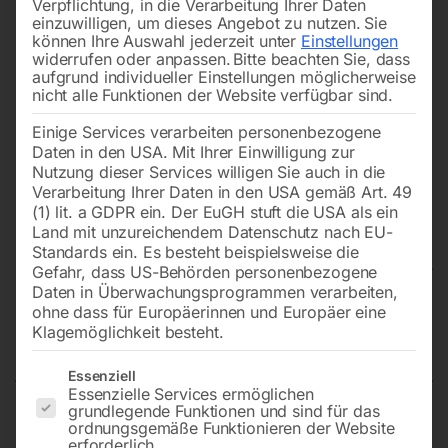
Verpflichtung, in die Verarbeitung Ihrer Daten
einzuwilligen, um dieses Angebot zu nutzen.
Sie
können Ihre Auswahl jederzeit unter
Einstellungen
widerrufen oder anpassen.
Bitte beachten Sie, dass
aufgrund individueller Einstellungen möglicherweise
nicht alle Funktionen der Website verfügbar sind.
Einige Services verarbeiten personenbezogene
Daten in den USA. Mit Ihrer Einwilligung zur
Nutzung dieser Services willigen Sie auch in die
Verarbeitung Ihrer Daten in den USA gemäß Art. 49
(1) lit. a GDPR ein. Der EuGH stuft die USA als ein
Land mit unzureichendem Datenschutz nach EU-
Standards ein. Es besteht beispielsweise die
Gefahr, dass US-Behörden personenbezogene
Daten in Überwachungsprogrammen verarbeiten,
Schweißtisch ECO auf Rädern
ohne dass für Europäerinnen und Europäer eine
Klagemöglichkeit besteht.
3000×1480 mm 28-100×100
Es folgt eine Liste der Service-Gruppen, für die eine Einwilligun
Essenziell
Essenzielle Services ermöglichen
grundlegende Funktionen und sind für das
ordnungsgemäße Funktionieren der Website
Tischplatte 3000×1480 mm
erforderlich.