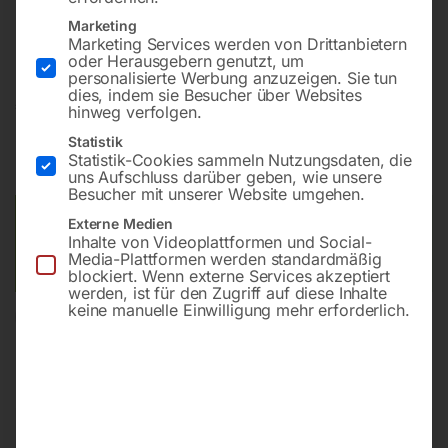
Bohrung ø16
Marketing
Gitter diagonal
Marketing Services werden von Drittanbietern
oder Herausgebern genutzt, um
personalisierte Werbung anzuzeigen. Sie tun
dies, indem sie Besucher über Websites
€
5.368,80
hinweg verfolgen.
Statistik
inkl. MwSt.
Kostenloser Versand
Statistik-Cookies sammeln Nutzungsdaten, die
Lieferzeit:
ca. 8 – 10 Wochen
uns Aufschluss darüber geben, wie unsere
Besucher mit unserer Website umgehen.
Versandkosten Standard (Österreich):
€
0,00
Externe Medien
Inhalte von Videoplattformen und Social-
Bitte beachten Sie: Die Versandkosten gelten für Österreich.
Media-Plattformen werden standardmäßig
Andere Länder können abweichen.
blockiert. Wenn externe Services akzeptiert
werden, ist für den Zugriff auf diese Inhalte
keine manuelle Einwilligung mehr erforderlich.
In den Warenkorb
Sie haben Fragen zu diesem
Artikel?