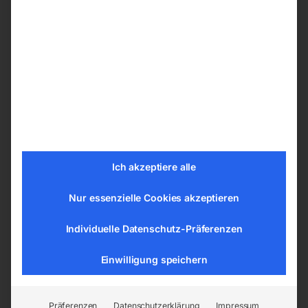
Je nach Ihren Präferenzen können Sie ihren
Schweißtische PRO aus den nachfolgenden
Bohrungssystemen wählen:
ø 28 mm im Raster 100×100 mm
ø 28 mm im Diagonalraster
ø 16 mm im Raster 100×100 mm
ø 16 mm im Diagonalraster
ø 16 mm im Raster 50×50 mm
Ich akzeptiere alle
Nur essenzielle Cookies akzeptieren
Tischplatte vom Schweißtisch –
Schweißplatte in hoher Qualität
Individuelle Datenschutz-Präferenzen
Die Tische sind aus dem Material S355J2+N
Einwilligung speichern
gemäß der Norm ISO 2768-1 gefertigt. Jede
Tischplatte hat eine gravierte Skala. Die
gravierte Skala besteht aus senkrechten und
Präferenzen
Datenschutzerklärung
Impressum