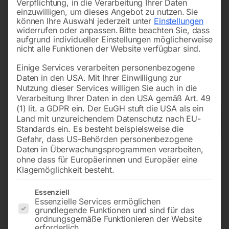
Verpflichtung, in die Verarbeitung Ihrer Daten
einzuwilligen, um dieses Angebot zu nutzen.
Sie
können Ihre Auswahl jederzeit unter
Einstellungen
widerrufen oder anpassen.
Bitte beachten Sie, dass
aufgrund individueller Einstellungen möglicherweise
nicht alle Funktionen der Website verfügbar sind.
Einige Services verarbeiten personenbezogene
Daten in den USA. Mit Ihrer Einwilligung zur
Nutzung dieser Services willigen Sie auch in die
Verarbeitung Ihrer Daten in den USA gemäß Art. 49
(1) lit. a GDPR ein. Der EuGH stuft die USA als ein
Land mit unzureichendem Datenschutz nach EU-
Standards ein. Es besteht beispielsweise die
Gefahr, dass US-Behörden personenbezogene
Daten in Überwachungsprogrammen verarbeiten,
ohne dass für Europäerinnen und Europäer eine
Klagemöglichkeit besteht.
Es folgt eine Liste der Service-Gruppen, für die eine Einwilligun
Essenziell
Essenzielle Services ermöglichen
grundlegende Funktionen und sind für das
ordnungsgemäße Funktionieren der Website
Schweiß Hubtisch PRO
erforderlich.