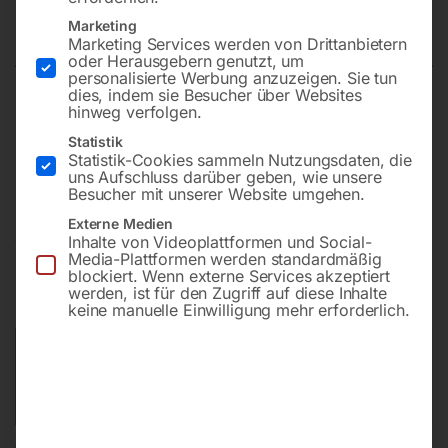
2400×1200 mm 16-100×100
Marketing
Marketing Services werden von Drittanbietern
oder Herausgebern genutzt, um
personalisierte Werbung anzuzeigen. Sie tun
dies, indem sie Besucher über Websites
hinweg verfolgen.
Plattform 2400×1200 mm
Bohrung ø16
Statistik
Statistik-Cookies sammeln Nutzungsdaten, die
Gitter 100×100
uns Aufschluss darüber geben, wie unsere
Besucher mit unserer Website umgehen.
Externe Medien
€
8.052,00
Inhalte von Videoplattformen und Social-
Media-Plattformen werden standardmäßig
blockiert. Wenn externe Services akzeptiert
inkl. MwSt.
Kostenloser Versand
werden, ist für den Zugriff auf diese Inhalte
Lieferzeit:
ca. 8 – 10 Wochen
keine manuelle Einwilligung mehr erforderlich.
Versandkosten Standard (Österreich):
€
0,00
Bitte beachten Sie: Die Versandkosten gelten für Österreich.
Andere Länder können abweichen.